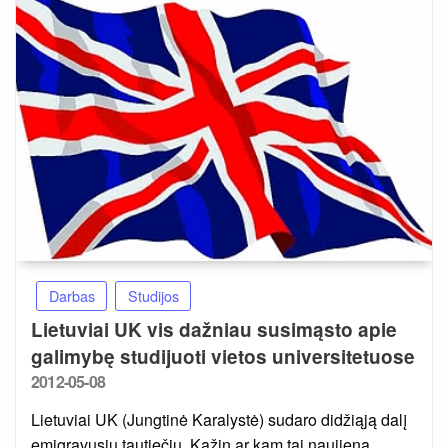
Darbas
Studijos
Lietuviai UK vis dažniau susimąsto apie
galimybę studijuoti vietos universitetuose
Posted
2012-05-08
on
Lietuviai UK (Jungtinė Karalystė) sudaro didžiąją dalį
emigravusių tautiečių. Kažin ar kam tai naujiena.