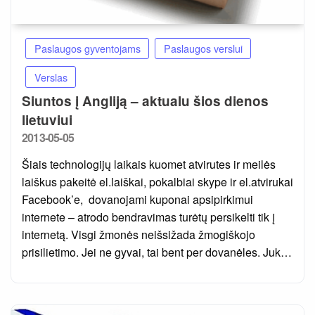
Paslaugos gyventojams
Paslaugos verslui
Verslas
Siuntos į Angliją – aktualu šios dienos
lietuviui
Posted
2013-05-05
on
Šiais technologijų laikais kuomet atvirutes ir meilės
laiškus pakeitė el.laiškai, pokalbiai skype ir el.atvirukai
Facebook’e, dovanojami kuponai apsipirkimui
internete – atrodo bendravimas turėtų persikelti tik į
internetą. Visgi žmonės neišsižada žmogiškojo
prisilietimo. Jei ne gyvai, tai bent per dovanėles. Juk…