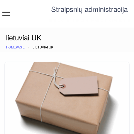
Skip
Straipsnių administracija
to
content
straipsniai ir tekstai įvairiomis temomis
lietuviai UK
HOMEPAGE
LIETUVIAI UK