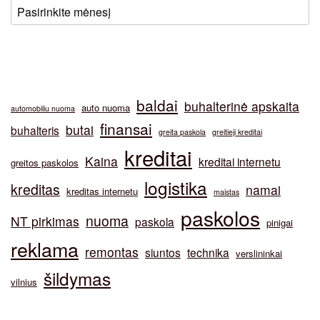
baldai
buhalterinė apskaita
auto nuoma
automobiliu nuoma
finansai
butai
buhalteris
greita paskola
greitieji kreditai
kreditai
Kaina
kreditai internetu
greitos paskolos
logistika
kreditas
namai
kreditas internetu
maistas
paskolos
nuoma
NT pirkimas
paskola
pinigai
reklama
remontas
siuntos
technika
verslininkai
šildymas
vilnius