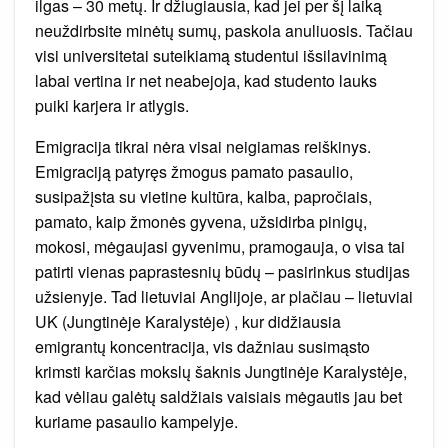
ilgas – 30 metų. Ir džiugiausia, kad jei per šį laiką
neuždirbsite minėtų sumų, paskola anuliuosis. Tačiau
visi universitetai suteikiamą studentui išsilavinimą
labai vertina ir net neabejoja, kad studento lauks
puiki karjera ir atlygis.
Emigracija tikrai nėra visai neigiamas reiškinys.
Emigraciją patyręs žmogus pamato pasaulio,
susipažįsta su vietine kultūra, kalba, papročiais,
pamato, kaip žmonės gyvena, užsidirba pinigų,
mokosi, mėgaujasi gyvenimu, pramogauja, o visa tai
patirti vienas paprastesnių būdų – pasirinkus studijas
užsienyje. Tad lietuviai Anglijoje, ar plačiau – lietuviai
UK (Jungtinėje Karalystėje) , kur didžiausia
emigrantų koncentracija, vis dažniau susimąsto
krimsti karčias mokslų šaknis Jungtinėje Karalystėje,
kad vėliau galėtų saldžiais vaisiais mėgautis jau bet
kuriame pasaulio kampelyje.