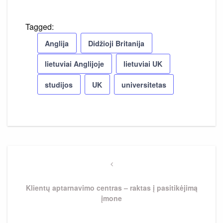
Tagged:
Anglija
Didžioji Britanija
lietuviai Anglijoje
lietuviai UK
studijos
UK
universitetas
Navigacija
tarp
Previous
Post
įrašų
Klientų aptarnavimo centras – raktas į pasitikėjimą
įmone