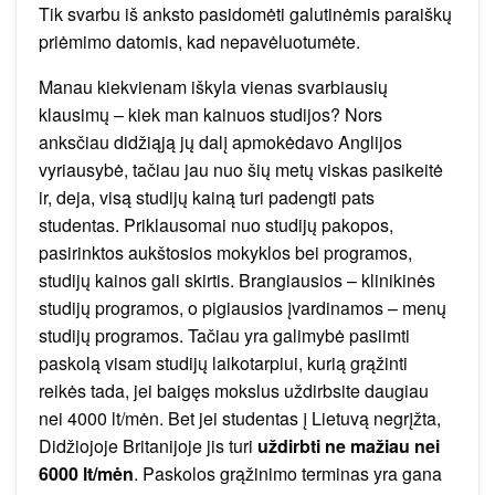
Tik svarbu iš anksto pasidomėti galutinėmis paraiškų
priėmimo datomis, kad nepavėluotumėte.
Manau kiekvienam iškyla vienas svarbiausių
klausimų – kiek man kainuos studijos? Nors
anksčiau didžiąją jų dalį apmokėdavo Anglijos
vyriausybė, tačiau jau nuo šių metų viskas pasikeitė
ir, deja, visą studijų kainą turi padengti pats
studentas. Priklausomai nuo studijų pakopos,
pasirinktos aukštosios mokyklos bei programos,
studijų kainos gali skirtis. Brangiausios – klinikinės
studijų programos, o pigiausios įvardinamos – menų
studijų programos. Tačiau yra galimybė pasiimti
paskolą visam studijų laikotarpiui, kurią grąžinti
reikės tada, jei baigęs mokslus uždirbsite daugiau
nei 4000 lt/mėn. Bet jei studentas į Lietuvą negrįžta,
Didžiojoje Britanijoje jis turi
uždirbti ne mažiau nei
6000 lt/mėn
. Paskolos grąžinimo terminas yra gana