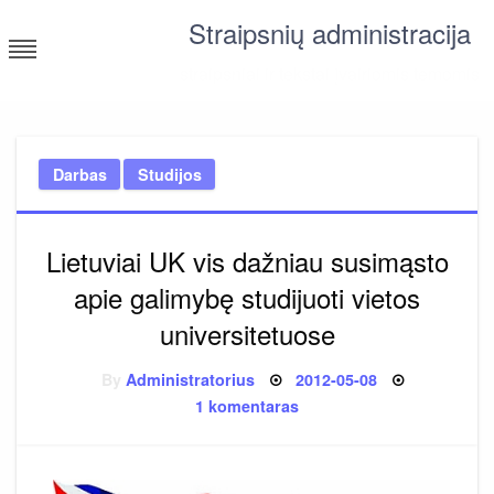
Skip
Straipsnių administracija
to
content
straipsniai ir tekstai įvairiomis temomis
Darbas
Studijos
Lietuviai UK vis dažniau susimąsto
apie galimybę studijuoti vietos
universitetuose
Posted
By
Administratorius
2012-05-08
on
įraše
1 komentaras
Lietuviai
UK
vis
dažniau
susimąsto