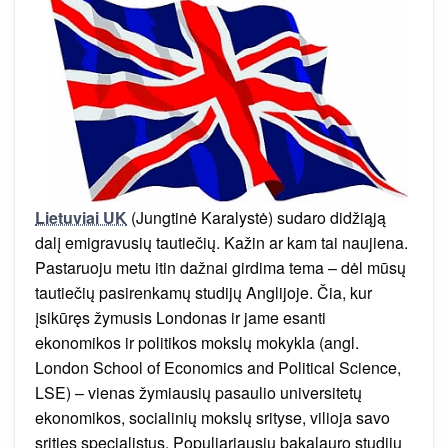
apie
galimybę
studijuoti
vietos
universitetuose
Lietuviai UK
(Jungtinė Karalystė) sudaro didžiąją
dalį emigravusių tautiečių. Kažin ar kam tai naujiena.
Pastaruoju metu itin dažnai girdima tema – dėl mūsų
tautiečių pasirenkamų studijų Anglijoje. Čia, kur
įsikūręs žymusis Londonas ir jame esanti
ekonomikos ir politikos mokslų mokykla (angl.
London School of Economics and Political Science,
LSE) – vienas žymiausių pasaulio universitetų
ekonomikos, socialinių mokslų srityse, vilioja savo
srities specialistus. Populiariausių bakalauro studijų