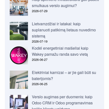
smulkaus verslo augimui?
2026-07-29
Lietvamzdžiai ir latakai: kaip
suplanuoti patikimą lietaus nuvedimo
sistemą
2026-07-19
Kodėl energetiniai maišeliai kaip
Wakey pamažu randa savo vietą
2026-06-27
Elektriniai karnizai – ar jie gali būti su
baterijomis?
2026-06-25
Verslo augimas per duomenis: kaip
Odoo CRM ir Odoo programavimas
keičia klientų valdymą