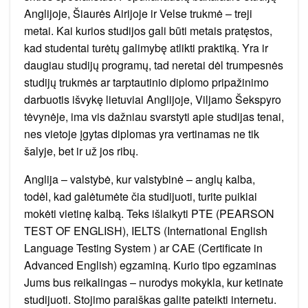
Anglijoje, Šiaurės Airijoje ir Velse trukmė – treji
metai. Kai kurios studijos gali būti metais pratęstos,
kad studentai turėtų galimybę atlikti praktiką. Yra ir
daugiau studijų programų, tad neretai dėl trumpesnės
studijų trukmės ar tarptautinio diplomo pripažinimo
darbuotis išvykę lietuviai Anglijoje, Viljamo Šekspyro
tėvynėje, ima vis dažniau svarstyti apie studijas tenai,
nes vietoje įgytas diplomas yra vertinamas ne tik
šalyje, bet ir už jos ribų.
Anglija – valstybė, kur valstybinė – anglų kalba,
todėl, kad galėtumėte čia studijuoti, turite puikiai
mokėti vietinę kalbą. Teks išlaikyti PTE (PEARSON
TEST OF ENGLISH), IELTS (International English
Language Testing System ) ar CAE (Certificate in
Advanced English) egzaminą. Kurio tipo egzaminas
Jums bus reikalingas – nurodys mokykla, kur ketinate
studijuoti. Stojimo paraiškas galite pateikti internetu.