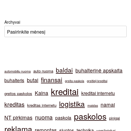
Archyvai
baldai
buhalterinė apskaita
auto nuoma
automobiliu nuoma
finansai
butai
buhalteris
greita paskola
greitieji kreditai
kreditai
Kaina
kreditai internetu
greitos paskolos
logistika
kreditas
namai
kreditas internetu
maistas
paskolos
nuoma
NT pirkimas
paskola
pinigai
reklama
remontas
siuntos
technika
verslininkai