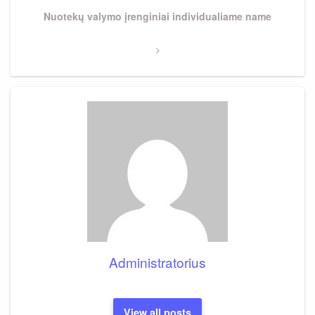
Next
Nuotekų valymo įrenginiai individualiame name
Post
Administratorius
View all posts