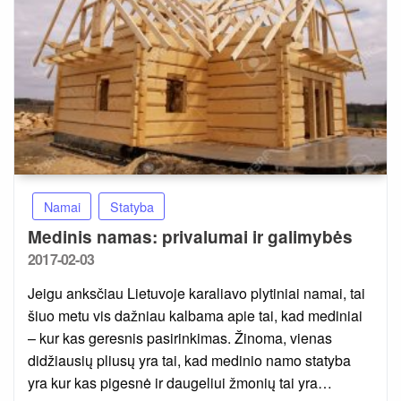
Namai
Statyba
Medinis namas: privalumai ir galimybės
Posted
2017-02-03
on
Jeigu anksčiau Lietuvoje karaliavo plytiniai namai, tai
šiuo metu vis dažniau kalbama apie tai, kad mediniai
– kur kas geresnis pasirinkimas. Žinoma, vienas
didžiausių pliusų yra tai, kad medinio namo statyba
yra kur kas pigesnė ir daugeliui žmonių tai yra…