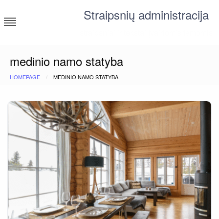
Skip
Straipsnių administracija
to
content
straipsniai ir tekstai įvairiomis temomis
medinio namo statyba
HOMEPAGE
MEDINIO NAMO STATYBA