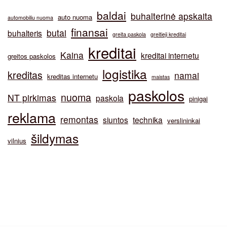
baldai
buhalterinė apskaita
auto nuoma
automobiliu nuoma
finansai
butai
buhalteris
greita paskola
greitieji kreditai
kreditai
Kaina
kreditai internetu
greitos paskolos
logistika
kreditas
namai
kreditas internetu
maistas
paskolos
nuoma
NT pirkimas
paskola
pinigai
reklama
remontas
siuntos
technika
verslininkai
šildymas
vilnius