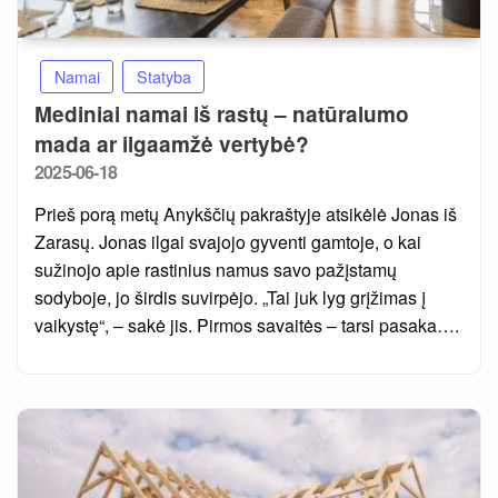
Namai
Statyba
Mediniai namai iš rastų – natūralumo
mada ar ilgaamžė vertybė?
Posted
2025-06-18
on
Prieš porą metų Anykščių pakraštyje atsikėlė Jonas iš
Zarasų. Jonas ilgai svajojo gyventi gamtoje, o kai
sužinojo apie rastinius namus savo pažįstamų
sodyboje, jo širdis suvirpėjo. „Tai juk lyg grįžimas į
vaikystę“, – sakė jis. Pirmos savaitės – tarsi pasaka….