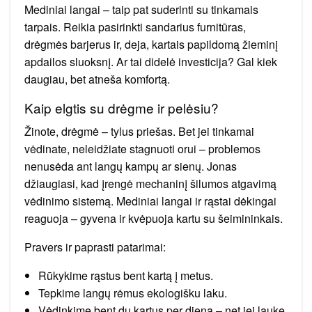
Mediniai langai – taip pat suderinti su tinkamais
tarpais. Reikia pasirinkti sandarius furnitūras,
drėgmės barjerus ir, deja, kartais papildomą žieminį
apdailos sluoksnį. Ar tai didelė investicija? Gal kiek
daugiau, bet atneša komfortą.
Kaip elgtis su drėgme ir pelėsiu?
Žinote, drėgmė – tylus priešas. Bet jei tinkamai
vėdinate, neleidžiate stagnuoti orui – problemos
nenusėda ant langų kampų ar sienų. Jonas
džiaugiasi, kad įrengė mechaninį šilumos atgavimą
vėdinimo sistemą. Mediniai langai ir rąstai dėkingai
reaguoja – gyvena ir kvėpuoja kartu su šeimininkais.
Pravers ir paprasti patarimai:
Rūkykime rąstus bent kartą į metus.
Tepkime langų rėmus ekologišku laku.
Vėdinkime bent du kartus per dieną – net jei lauke