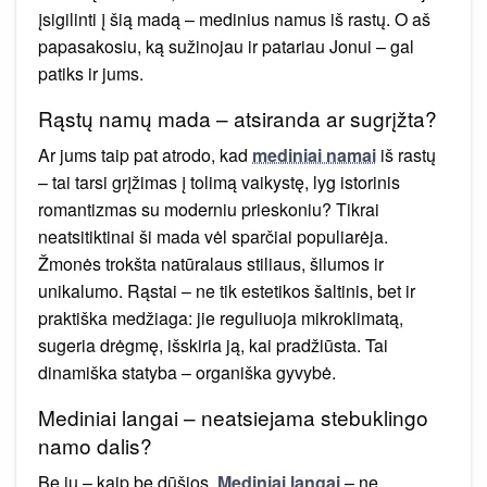
įsigilinti į šią madą – medinius namus iš rastų. O aš
papasakosiu, ką sužinojau ir patariau Jonui – gal
patiks ir jums.
Rąstų namų mada – atsiranda ar sugrįžta?
Ar jums taip pat atrodo, kad
mediniai namai
iš rastų
– tai tarsi grįžimas į tolimą vaikystę, lyg istorinis
romantizmas su moderniu prieskoniu? Tikrai
neatsitiktinai ši mada vėl sparčiai populiarėja.
Žmonės trokšta natūralaus stiliaus, šilumos ir
unikalumo. Rąstai – ne tik estetikos šaltinis, bet ir
praktiška medžiaga: jie reguliuoja mikroklimatą,
sugeria drėgmę, išskiria ją, kai pradžiūsta. Tai
dinamiška statyba – organiška gyvybė.
Mediniai langai – neatsiejama stebuklingo
namo dalis?
Be jų – kaip be dūšios.
Mediniai langai
– ne