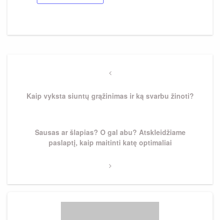
Navigacija
tarp
Previous
Post
įrašų
Kaip vyksta siuntų grąžinimas ir ką svarbu žinoti?
Next
Sausas ar šlapias? O gal abu? Atskleidžiame
Post
paslaptį, kaip maitinti katę optimaliai