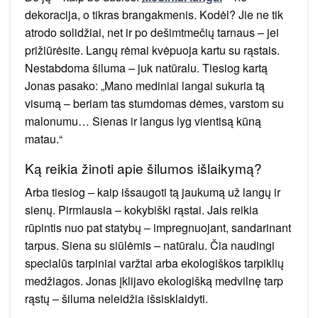
dekoracija, o tikras brangakmenis. Kodėl? Jie ne tik
atrodo solidžiai, net ir po dešimtmečių tarnaus – jei
prižiūrėsite. Langų rėmai kvėpuoja kartu su rąstais.
Nestabdoma šiluma – juk natūralu. Tiesiog kartą
Jonas pasako: „Mano mediniai langai sukuria tą
visumą – beriam tas stumdomas dėmes, varstom su
malonumu… Sienas ir langus lyg vientisą kūną
matau.“
Ką reikia žinoti apie šilumos išlaikymą?
Arba tiesiog – kaip išsaugoti tą jaukumą už langų ir
sienų. Pirmiausia – kokybiški rąstai. Jais reikia
rūpintis nuo pat statybų – impregnuojant, sandarinant
tarpus. Siena su siūlėmis – natūralu. Čia naudingi
specialūs tarpiniai varžtai arba ekologiškos tarpiklių
medžiagos. Jonas įklijavo ekologišką medvilnę tarp
rąstų – šiluma neleidžia išsisklaidyti.