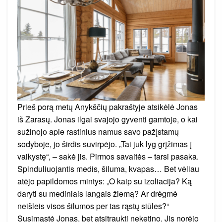
ilgaamžė
vertybė?
Prieš porą metų Anykščių pakraštyje atsikėlė Jonas
iš Zarasų. Jonas ilgai svajojo gyventi gamtoje, o kai
sužinojo apie rastinius namus savo pažįstamų
sodyboje, jo širdis suvirpėjo. „Tai juk lyg grįžimas į
vaikystę“, – sakė jis. Pirmos savaitės – tarsi pasaka.
Spinduliuojantis medis, šiluma, kvapas… Bet vėliau
atėjo papildomos mintys: „O kaip su izoliacija? Ką
daryti su mediniais langais žiemą? Ar drėgmė
neišleis visos šilumos per tas rąstų siūles?“
Susimąstė Jonas, bet atsitraukti neketino. Jis norėjo