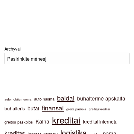
Archyvai
baldai
buhalterinė apskaita
auto nuoma
automobiliu nuoma
finansai
butai
buhalteris
greita paskola
greitieji kreditai
kreditai
Kaina
kreditai internetu
greitos paskolos
logistika
kreditas
namai
kreditas internetu