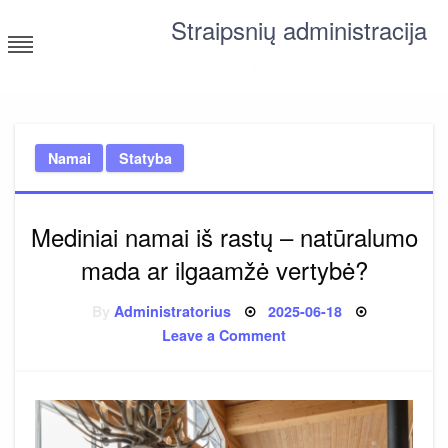
Skip
Straipsnių administracija
to
content
straipsniai ir tekstai įvairiomis temomis
Namai
Statyba
Mediniai namai iš rastų – natūralumo
mada ar ilgaamžė vertybė?
Posted
By
Administratorius
2025-06-18
on
on
Leave a Comment
Mediniai
namai
iš
rastų
–
natūralumo
mada
ar