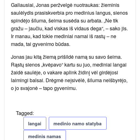
Galiausiai, Jonas peržvelgė nuotraukas: žieminis
saulėlydis prasiskverbia pro medinius langus, sienos
spindėjo šiluma, šeima susėda su arbata. „Ne tik
gražu – jaučiu, kad viskas iš vidaus dega“, – sako jis.
Ir manau, kad tokie mediniai namai iš rastų – ne
mada, tai gyvenimo būdas.
Jonas jau kitą žiemą prišildė namą su savo šeima.
Rąstų sienos „kvėpavo“ kartu su juo, mediniai langai
žaidė saulėje, o vakare aplink židinį vėl girdėjosi
laimingi balsai. Drėgmė neįsivėlė, šiluma neišbyrėjo,
o jo svajonė – tapo gyvenimu.
Tagged:
langai
medinio namo statyba
medinis namas