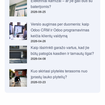
Elektriniai karnizai – ar jie gali būti su
baterijomis?
2026-06-25
Verslo augimas per duomenis: kaip
Odoo CRM ir Odoo programavimas
keičia klientų valdymą
2026-04-26
Kaip išsirinkti garažo vartus, kad jie
būtų patogūs kasdien ir tarnautų ilgai?
2026-04-08
Kuo skiriasi plytelės terasoms nuo
įprastų lauko plytelių?
2026-03-23