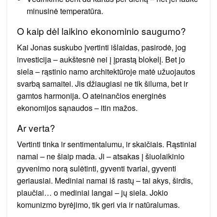
minusinė temperatūra.
O kaip dėl laikino ekonominio saugumo?
Kai Jonas suskubo įvertinti išlaidas, pasirodė, jog
investicija – aukštesnė nei į įprastą blokelį. Bet jo
siela – rąstinio namo architektūroje matė užuojautos
svarbą samaitei. Jis džiaugiasi ne tik šiluma, bet ir
gamtos harmonija. O ateinančios energinės
ekonomijos sąnaudos – itin mažos.
Ar verta?
Vertinti tinka ir sentimentalumu, ir skaičiais. Rąstiniai
namai – ne šiaip mada. Ji – atsakas į šiuolaikinio
gyvenimo norą sulėtinti, gyventi tvariai, gyventi
geriausiai. Mediniai namai iš rastų – tai akys, širdis,
plaučiai… o mediniai langai – jų siela. Jokio
komunizmo byrėjimo, tik geri via ir natūralumas.