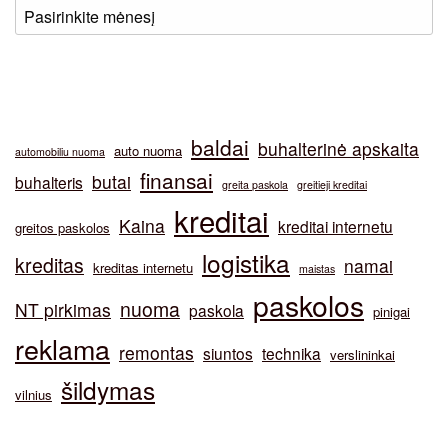
baldai
buhalterinė apskaita
auto nuoma
automobiliu nuoma
finansai
butai
buhalteris
greita paskola
greitieji kreditai
kreditai
Kaina
kreditai internetu
greitos paskolos
logistika
kreditas
namai
kreditas internetu
maistas
paskolos
nuoma
NT pirkimas
paskola
pinigai
reklama
remontas
siuntos
technika
verslininkai
šildymas
vilnius