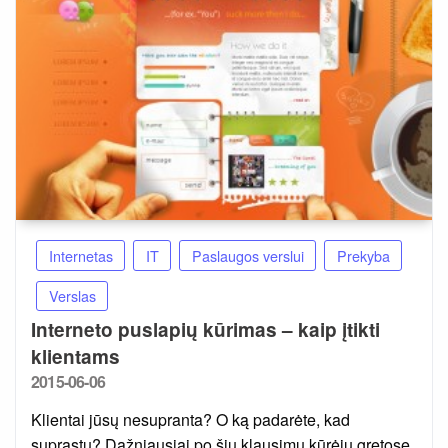
Internetas
IT
Paslaugos verslui
Prekyba
Verslas
Interneto puslapių kūrimas – kaip įtikti
klientams
Posted
2015-06-06
on
Klientai jūsų nesupranta? O ką padarėte, kad
suprastų? Dažniausiai po šių klausimų kūrėjų gretose