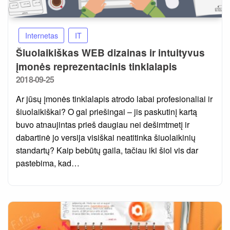
Internetas
IT
Šiuolaikiškas WEB dizainas ir intuityvus
įmonės reprezentacinis tinklalapis
Posted
2018-09-25
on
Ar jūsų įmonės tinklalapis atrodo labai profesionaliai ir
šiuolaikiškai? O gal priešingai – jis paskutinį kartą
buvo atnaujintas prieš daugiau nei dešimtmetį ir
dabartinė jo versija visiškai neatitinka šiuolaikinių
standartų? Kaip bebūtų gaila, tačiau iki šiol vis dar
pastebima, kad…