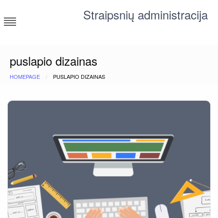
Skip
Straipsnių administracija
to
content
straipsniai ir tekstai įvairiomis temomis
puslapio dizainas
HOMEPAGE
PUSLAPIO DIZAINAS