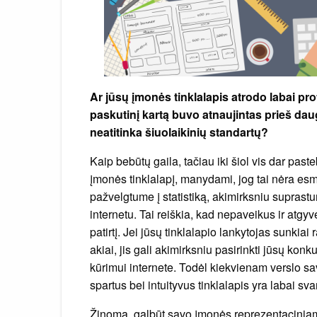
Ar jūsų įmonės tinklalapis atrodo labai profe
paskutinį kartą buvo atnaujintas prieš daug
neatitinka šiuolaikinių standartų?
Kaip bebūtų gaila, tačiau iki šiol vis dar past
įmonės tinklalapį, manydami, jog tai nėra esm
pažvelgtume į statistiką, akimirksniu suprast
internetu. Tai reiškia, kad nepaveikus ir atgyv
patirtį. Jei jūsų tinklalapio lankytojas sunkiai
akiai, jis gali akimirksniu pasirinkti jūsų ko
kūrimui internete. Todėl kiekvienam verslo sa
spartus bei intuityvus tinklalapis yra labai sva
Žinoma, galbūt savo įmonės reprezentaciniam