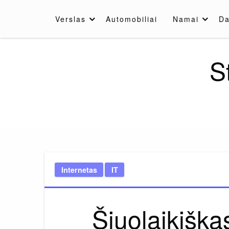
Skip
to
Verslas
Automobiliai
Namai
Da
content
S
Internetas
IT
Šiuolaikiška