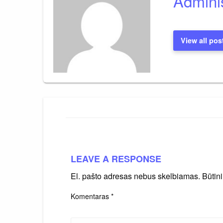
Adminis
View all pos
LEAVE A RESPONSE
El. pašto adresas nebus skelbiamas.
Būtin
Komentaras
*