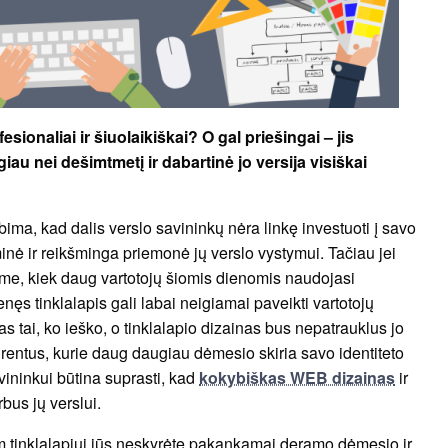
sionaliai ir šiuolaikiškai? O gal priešingai – jis
iau nei dešimtmetį ir dabartinė jo versija visiškai
ebima, kad dalis verslo savininkų nėra linkę investuoti į savo
inė ir reikšminga priemonė jų verslo vystymui. Tačiau jei
ume, kiek daug vartotojų šiomis dienomis naudojasi
enęs tinklalapis gali labai neigiamai paveikti vartotojų
 ras tai, ko ieško, o tinklalapio dizainas bus nepatrauklus jo
nkurentus, kurie daug daugiau dėmesio skiria savo identiteto
vininkui būtina suprasti, kad
kokybiškas WEB dizainas
ir
rbus jų verslui.
 tinklalapiui jūs neskyrėte pakankamai deramo dėmesio ir