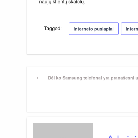
naujų klientų skaičių.
Tagged:
interneto puslapiai
inter
Navigacija
Previous
Dėl ko Samsung telefonai yra pranašesni u
Post
tarp
įrašų