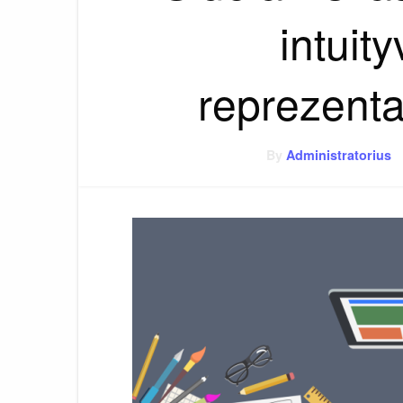
intuit
reprezentac
By
Administratorius