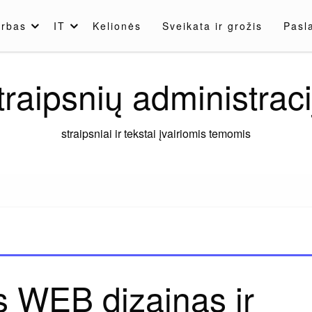
rbas
IT
Kelionės
Sveikata ir grožis
Pasl
traipsnių administraci
straipsniai ir tekstai įvairiomis temomis
s WEB dizainas ir