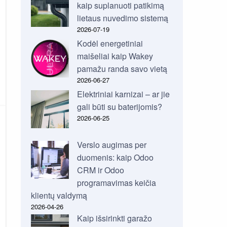
kaip suplanuoti patikimą
lietaus nuvedimo sistemą
2026-07-19
Kodėl energetiniai
maišeliai kaip Wakey
pamažu randa savo vietą
2026-06-27
Elektriniai karnizai – ar jie
gali būti su baterijomis?
2026-06-25
Verslo augimas per
duomenis: kaip Odoo
CRM ir Odoo
programavimas keičia
klientų valdymą
2026-04-26
Kaip išsirinkti garažo