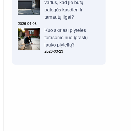
vartus, kad jie būtų
patogūs kasdien ir
tarnautų ilgai?
2026-04-08
Kuo skiriasi plytelės
terasoms nuo įprastų
lauko plytelių?
2026-03-23