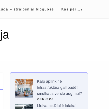
auga – straipsniai bloguose
Kas per…?
ja
Kaip aplinkinė
infrastruktūra gali padėti
smulkaus verslo augimui?
2026-07-29
Lietvamzdžiai ir latakai: