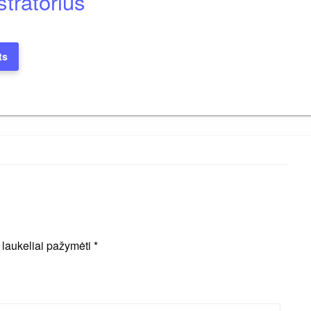
tratorius
ts
i laukeliai pažymėti
*