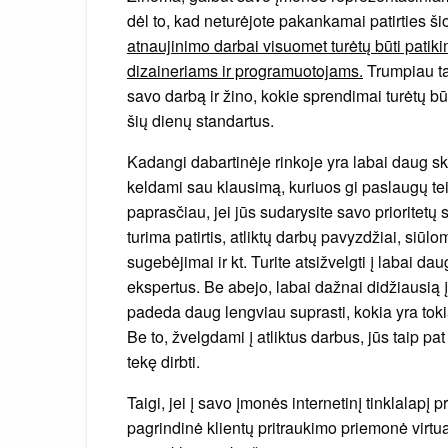
dėl to, kad neturėjote pakankamai patirties šio
atnaujinimo darbai visuomet turėtų būti patik
dizaineriams ir programuotojams.
Trumpiau tar
savo darbą ir žino, kokie sprendimai turėtų būti 
šių dienų standartus.
Kadangi dabartinėje rinkoje yra labai daug ski
keldami sau klausimą, kuriuos gi paslaugų tei
paprasčiau, jei jūs sudarysite savo prioritetų s
turima patirtis, atliktų darbų pavyzdžiai, siūl
sugebėjimai ir kt. Turite atsižvelgti į labai da
ekspertus. Be abejo, labai dažnai didžiausią į
padeda daug lengviau suprasti, kokia yra tokia
Be to, žvelgdami į atliktus darbus, jūs taip p
tekę dirbti.
Taigi, jei į savo įmonės internetinį tinklalapį 
pagrindinė klientų pritraukimo priemonė virtua