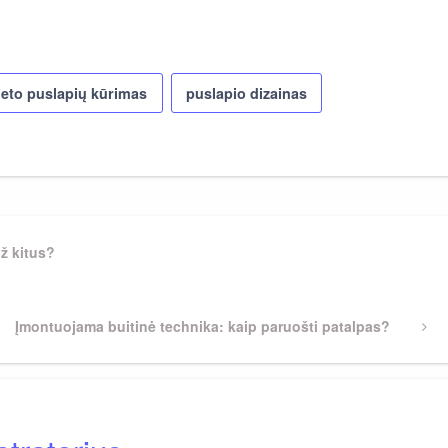
neto puslapių kūrimas
puslapio dizainas
ž kitus?
Next
Įmontuojama buitinė technika: kaip paruošti patalpas?
Post