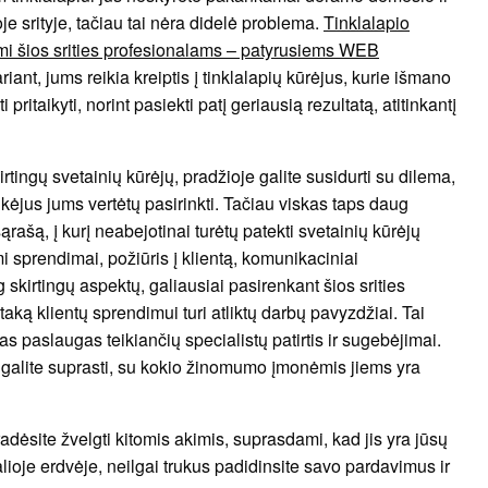
je srityje, tačiau tai nėra didelė problema.
Tinklalapio
imi šios srities profesionalams – patyrusiems WEB
iant, jums reikia kreiptis į tinklalapių kūrėjus, kurie išmano
pritaikyti, norint pasiekti patį geriausią rezultatą, atitinkantį
rtingų svetainių kūrėjų, pradžioje galite susidurti su dilema,
kėjus jums vertėtų pasirinkti. Tačiau viskas taps daug
ąrašą, į kurį neabejotinai turėtų patekti svetainių kūrėjų
omi sprendimai, požiūris į klientą, komunikaciniai
ug skirtingų aspektų, galiausiai pasirenkant šios srities
taką klientų sprendimui turi atliktų darbų pavyzdžiai. Tai
s paslaugas teikiančių specialistų patirtis ir sugebėjimai.
at galite suprasti, su kokio žinomumo įmonėmis jiems yra
pradėsite žvelgti kitomis akimis, suprasdami, kad jis yra jūsų
lioje erdvėje, neilgai trukus padidinsite savo pardavimus ir