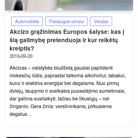
Automobiliai
Paslaugos verslui
Verslas
Akcizo grąžinimas Europos šalyse: kas į
šią galimybę pretenduoja ir kur reikėtų
kreiptis?
Posted
2016-09-20
on
Akcizas – valstybės biudžetą gausiai papildanti
mokesčių rūšis, paprastai taikoma alkoholiui, tabakui,
kurui ir elektros energijai bei degalams. Nuo pirmų
dviejų, taupymo ir sveikatos puoselėjimo sumetimais,
dar galima susilaikyti, tačiau be likusiųjų – nei
žingsnio. Gera žinia: verslininkams, pirkusiems
degalus…