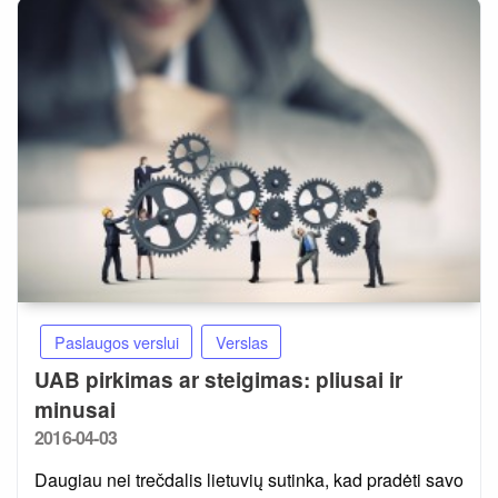
Paslaugos verslui
Verslas
UAB pirkimas ar steigimas: pliusai ir
minusai
Posted
2016-04-03
on
Daugiau nei trečdalis lietuvių sutinka, kad pradėti savo