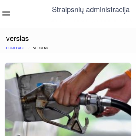
Skip
Straipsnių administracija
to
content
straipsniai ir tekstai įvairiomis temomis
verslas
HOMEPAGE
VERSLAS