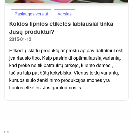
Paslaugos verslui
Verslas
Kokios lipnios etiketės labiausiai tinka
Jūsų produktui?
Posted
2015-01-13
on
Etikečių, skirtų produktų ar prekių apipavidalinimui esti
įvairiausio tipo. Kaip pasirinkti optimaliausią variantą,
kad prekė ne tik patrauktų pirkėjo, kliento dėmesį,
tačiau taip pat būtų kokybiška. Vienas tokių variantų,
kuriuos siūlo ženklinimo produkcijos įmonės yra
lipnios etikėtės. Jos gaminamos iš…