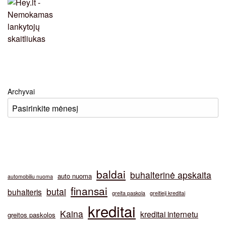
Archyvai
baldai
buhalterinė apskaita
auto nuoma
automobiliu nuoma
finansai
butai
buhalteris
greita paskola
greitieji kreditai
kreditai
Kaina
kreditai internetu
greitos paskolos