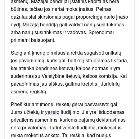
asmenų. Mažajai bendrijai įstatinis kapitalas nėra
būtinas, tačiau jos nariai moka įnašus. Pelnas
dažniausiai skirstomas pagal proporcingą nario įnašo
dydį. Mažąją bendriją gali valdyti narių susirinkimas
arba narių susirinkimas ir vadovas. Sprendimai
priimami balsuojant.
Steigiant įmonę pirmiausia reikia sugalvoti unikalų
jos pavadinimą, kuris gali būti registruojamas tik tada,
kai atitinka bendrinės lietuvių kalbos normas ir yra
suderintas su Valstybine lietuvių kalbos komisija. Kai
pavadinimas jau aiškus, galima kreiptis į Juridinių
asmenų registrą.
Prieš kuriant įmonę, reikėtų gerai pasvarstyti: gal
Jums užtektų ir
verslo
liudijimo. Jis yra išduodamas
privatiems asmenims, kuriems pajamų deklaravimas
nėra privalomas. Turint verslo liudijimą, mokesčius
reikia mokėti iš anksto. Tai reiškia, kad nuėjus