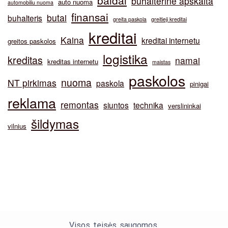
baldai
buhalterinė apskaita
auto nuoma
automobiliu nuoma
finansai
butai
buhalteris
greita paskola
greitieji kreditai
kreditai
Kaina
kreditai internetu
greitos paskolos
logistika
kreditas
namai
kreditas internetu
maistas
paskolos
nuoma
NT pirkimas
paskola
pinigai
reklama
remontas
siuntos
technika
verslininkai
šildymas
vilnius
Visos teisės saugomos.