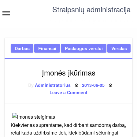
Skip
Straipsnių administracija
to
content
straipsniai ir tekstai įvairiomis temomis
Darbas
Finansai
Paslaugos verslui
Verslas
Įmonės įkūrimas
Posted
By
Administratorius
2013-06-05
on
on
Leave a Comment
Įmonės
įkūrimas
Kiekvienas suprantame, kad dirbant samdomą darbą,
retai kada uždirbsime tiek, kiek būdami sėkmingai