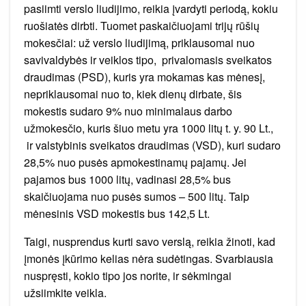
pasiimti verslo liudijimo, reikia įvardyti periodą, kokiu
ruošiatės dirbti. Tuomet paskaičiuojami trijų rūšių
mokesčiai: už verslo liudijimą, priklausomai nuo
savivaldybės ir veiklos tipo, privalomasis sveikatos
draudimas (PSD), kuris yra mokamas kas mėnesį,
nepriklausomai nuo to, kiek dienų dirbate, šis
mokestis sudaro 9% nuo minimalaus darbo
užmokesčio, kuris šiuo metu yra 1000 litų t. y. 90 Lt.,
ir valstybinis sveikatos draudimas (VSD), kuri sudaro
28,5% nuo pusės apmokestinamų pajamų. Jei
pajamos bus 1000 litų, vadinasi 28,5% bus
skaičiuojama nuo pusės sumos – 500 litų. Taip
mėnesinis VSD mokestis bus 142,5 Lt.
Taigi, nusprendus kurti savo verslą, reikia žinoti, kad
įmonės įkūrimo kelias nėra sudėtingas. Svarbiausia
nuspręsti, kokio tipo jos norite, ir sėkmingai
užsiimkite veikla.