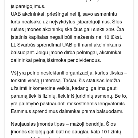
įsipareigojimus.
UAB akcininkai, priešingai nei IĮ, savo asmeniniu
turtu neatsako už neįvykdytus įsipareigojimus. Šios
rūšies įmonės akcininkų skaičius gali siekti 249. Čia
įstatinis kapitalas negali būti mažesnis nei 10 tūkst.
Lt. Svarbūs sprendimai UAB priimami akcininkams
balsuojant. Jeigu įmonė dirba pelningai, akcininkai
dalininkai pelną išsimoka per dividendus.
VšĮ yra pelno nesiekianti organizacija, kurios tikslas –
tenkinti viešąjį interesą. Tačiau šis statusas leidžia
užsiimti ir komercine veikla, kadangi galima gauti
paramą tiek iš fizinių, tiek ir iš juridinių asmenų. Be to,
yra galimybė pasinaudoti mokestinėmis lengvatomis.
Esminius sprendimus dalininkai priima balsuodami.
Naujausias įmonės tipas – mažoji bendrija. Šios
įmonės steigėjų gali būti ne daugiau kaip 10 fizinių