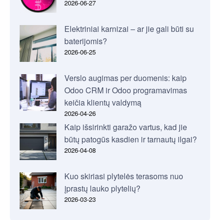
2026-06-27
Elektriniai karnizai – ar jie gali būti su
baterijomis?
2026-06-25
Verslo augimas per duomenis: kaip
Odoo CRM ir Odoo programavimas
keičia klientų valdymą
2026-04-26
Kaip išsirinkti garažo vartus, kad jie
būtų patogūs kasdien ir tarnautų ilgai?
2026-04-08
Kuo skiriasi plytelės terasoms nuo
įprastų lauko plytelių?
2026-03-23