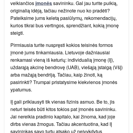
veikiančios
įmonės
savininku. Gal jau turite puikią,
originalią idėją, tačiau nežinote nuo ko pradėti?
Pateiksime jums keletą pasiūlymų, rekomendacijų,
kurios tikrai bus vertingos, sprendžiant, kokią įmonę
steigti.
Pirmiausia turite nuspręsti kokios teisinės formos
įmonė jums tinkamiausia. Lietuvoje dažniausiai
renkamasi vieną iš keturių: individualią įmonę (IĮ),
uždarąją akcinę bendrovę (UAB), viešąją įstaigą (VšĮ)
arba mažąją bendriją. Tačiau, kaip žinoti, ką
pasirinkti? Trumpai pristatysime kiekvienos įmonės
ypatumus.
IĮ gali priklausyti tik vienas fizinis asmuo. Be to, jis
neturi teisės būti kitos tokios pat įmonės savininku.
Jai nereikia pradinio kapitalo, kai žinoma, kad joje
dirbs vienas žmogus. Tačiau akcentuotina, kad IĮ
savininkas savo turtu atsako už neįvykdytus