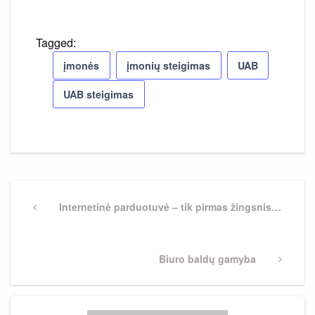
Tagged:
įmonės
įmonių steigimas
UAB
UAB steigimas
Navigacija
tarp
Previous
Internetinė parduotuvė – tik pirmas žingsnis…
Post
įrašų
Next
Biuro baldų gamyba
Post