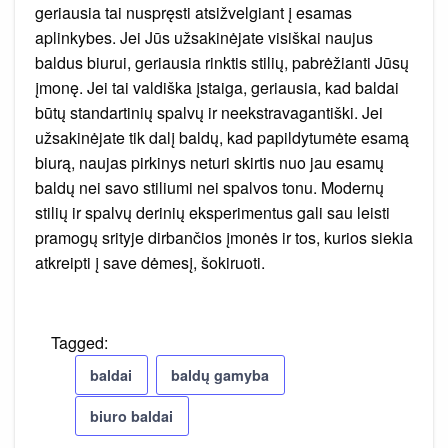
geriausia tai nuspręsti atsižvelgiant į esamas
aplinkybes. Jei Jūs užsakinėjate visiškai naujus
baldus biurui, geriausia rinktis stilių, pabrėžianti Jūsų
įmonę. Jei tai valdiška įstaiga, geriausia, kad baldai
būtų standartinių spalvų ir neekstravagantiški. Jei
užsakinėjate tik dalį baldų, kad papildytumėte esamą
biurą, naujas pirkinys neturi skirtis nuo jau esamų
baldų nei savo stiliumi nei spalvos tonu. Modernų
stilių ir spalvų derinių eksperimentus gali sau leisti
pramogų srityje dirbančios įmonės ir tos, kurios siekia
atkreipti į save dėmesį, šokiruoti.
Tagged:
baldai
baldų gamyba
biuro baldai