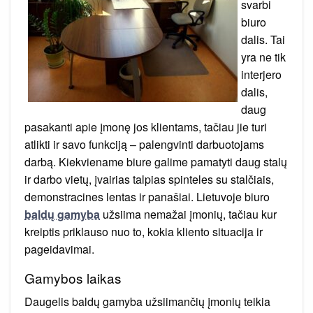
svarbi
biuro
dalis. Tai
yra ne tik
interjero
dalis,
daug
pasakanti apie įmonę jos klientams, tačiau jie turi
atlikti ir savo funkciją – palengvinti darbuotojams
darbą. Kiekviename biure galime pamatyti daug stalų
ir darbo vietų, įvairias talpias spinteles su stalčiais,
demonstracines lentas ir panašiai. Lietuvoje biuro
baldų gamyba
užsiima nemažai įmonių, tačiau kur
kreiptis priklauso nuo to, kokia kliento situacija ir
pageidavimai.
Gamybos laikas
Daugelis baldų gamyba užsiimančių įmonių teikia