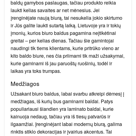
baldų gamybos paslaugas, tačiau produkto reikia
laukti kelias savaites ar net mėnesius. Jei
įrenginėjate naują biurą, tai nesukelia jokio skirtumo
ir Jūs galite laukti sutartą laiką. Lietuvoje yra ir tokių
įmonių, kurios biuro baldus pagamina neįtikėtinai
greitai – per kelias dienas. Tačiau šie gamintojai
naudingi tik tiems klientams, kurie pritrūko vieno ar
kito baldo biure, nes čia priimami tik maži užsakymai,
kurie gaminami iš jau paruoštų ruošinių, todėl ir
laikas yra toks trumpas.
Medžiagos
Užsakant biuro baldus, labai svarbu atkreipi dėmesį į
medžiagas, iš kurių bus gaminami baldai. Patys
populiariausi šiandien yra laminato baldai, kurie
kainuoja nedaug, tačiau yra iš tiesų patvarūs ir
ilgaamžiai. Įrenginėjant labai modernų biurą, galima
rinktis stiklo dekoracijas ir įvairius akcentus. Tai