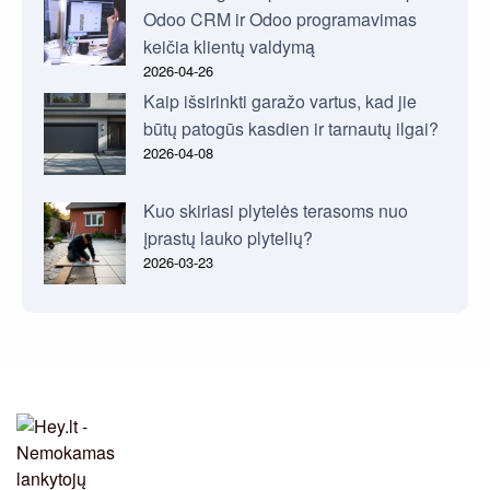
Odoo CRM ir Odoo programavimas
keičia klientų valdymą
2026-04-26
Kaip išsirinkti garažo vartus, kad jie
būtų patogūs kasdien ir tarnautų ilgai?
2026-04-08
Kuo skiriasi plytelės terasoms nuo
įprastų lauko plytelių?
2026-03-23