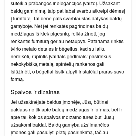
suteikia prabangos ir elegancijos įvaizdį. Užsakant
baldų gaminimą, taip pat labai svarbu atkreipi dėmesį
į furnitūrą. Tai bene pats svarbiausias dalykas baldų
gamyboje. Net jei renkatės pagrindines baldų
medžiagas iš kiek pigesnių, reikia žinoti, jog
renkantis furnitūrą geriau netaupyti. Patariama rinktis
tvirto metalo detales ir bėgelius, kad su laiku
nereikėtų rūpintis įvairiais gedimais: pasirinkus
nekokybišką metalą, spintelių rankenos gali
išlūžinėti, o bėgeliai išsikraipyti ir stalčiai praras savo
formą.
Spalvos ir dizainas
Jei užsakinėjate baldus įmonėje, Jūsų būtinai
paklaus ne tik apie baldų medžiagas ir formas, bet ir
apie tai, kokios spalvos ir dizaino turės būti Jūsų
užsakomi baldai. Baldų gamyba užsiimančios
įmonės gali pasiūlyti platų pasirinkimą, tačiau