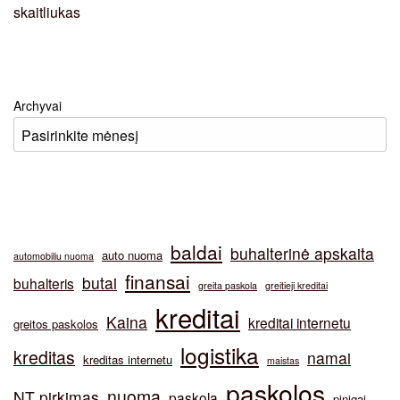
Archyvai
baldai
buhalterinė apskaita
auto nuoma
automobiliu nuoma
finansai
butai
buhalteris
greita paskola
greitieji kreditai
kreditai
Kaina
kreditai internetu
greitos paskolos
logistika
kreditas
namai
kreditas internetu
maistas
paskolos
nuoma
NT pirkimas
paskola
pinigai