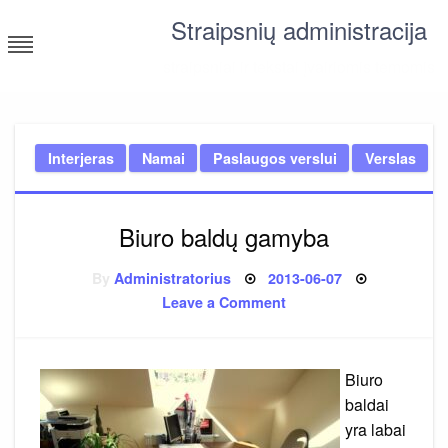
Skip
Straipsnių administracija
to
content
straipsniai ir tekstai įvairiomis temomis
Interjeras
Namai
Paslaugos verslui
Verslas
Biuro baldų gamyba
Posted
By
Administratorius
2013-06-07
on
on
Leave a Comment
Biuro
baldų
gamyba
Biuro
baldai
yra labai