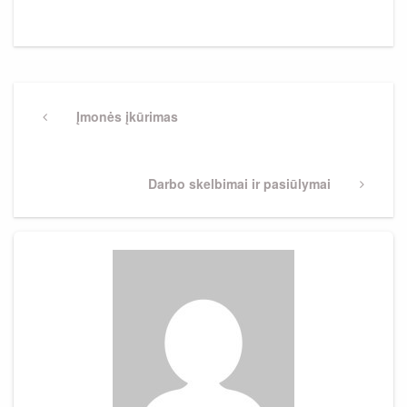
Navigacija
tarp
Previous
Įmonės įkūrimas
Post
įrašų
Next
Darbo skelbimai ir pasiūlymai
Post