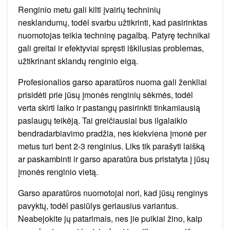
Renginio metu gali kilti įvairių techninių
nesklandumų, todėl svarbu užtikrinti, kad pasirinktas
nuomotojas teikia techninę pagalbą. Patyrę technikai
gali greitai ir efektyviai spręsti iškilusias problemas,
užtikrinant sklandų renginio eigą.
Profesionalios garso aparatūros nuoma gali ženkliai
prisidėti prie jūsų įmonės renginių sėkmės, todėl
verta skirti laiko ir pastangų pasirinkti tinkamiausią
paslaugų teikėją. Tai greičiausiai bus ilgalaikio
bendradarbiavimo pradžia, nes kiekviena įmonė per
metus turi bent 2-3 renginius. Liks tik parašyti laišką
ar paskambinti ir garso aparatūra bus pristatyta į jūsų
įmonės renginio vietą.
Garso aparatūros nuomotojai nori, kad jūsų renginys
pavyktų, todėl pasiūlys geriausius variantus.
Neabejokite jų patarimais, nes jie puikiai žino, kaip