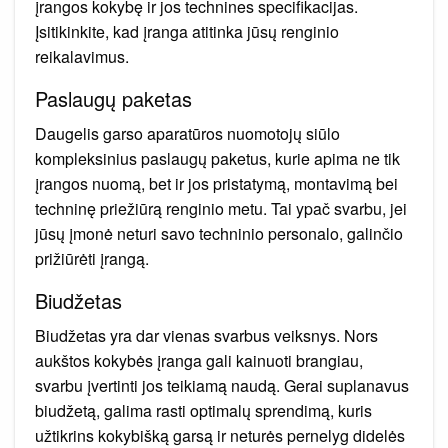
įrangos kokybę ir jos technines specifikacijas.
Įsitikinkite, kad įranga atitinka jūsų renginio
reikalavimus.
Paslaugų paketas
Daugelis garso aparatūros nuomotojų siūlo
kompleksinius paslaugų paketus, kurie apima ne tik
įrangos nuomą, bet ir jos pristatymą, montavimą bei
techninę priežiūrą renginio metu. Tai ypač svarbu, jei
jūsų įmonė neturi savo techninio personalo, galinčio
prižiūrėti įrangą.
Biudžetas
Biudžetas yra dar vienas svarbus veiksnys. Nors
aukštos kokybės įranga gali kainuoti brangiau,
svarbu įvertinti jos teikiamą naudą. Gerai suplanavus
biudžetą, galima rasti optimalų sprendimą, kuris
užtikrins kokybišką garsą ir neturės pernelyg didelės