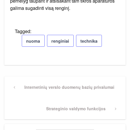
pernelyg taupant ir atsisakant tam tikros aparatūros
galima sugadinti visą renginį.
Tagged:
nuoma
renginiai
technika
Navigacija
tarp
Previous
Internetinių verslo duomenų bazių privalumai
Post
įrašų
Next
Strateginio valdymo funkcijos
Post