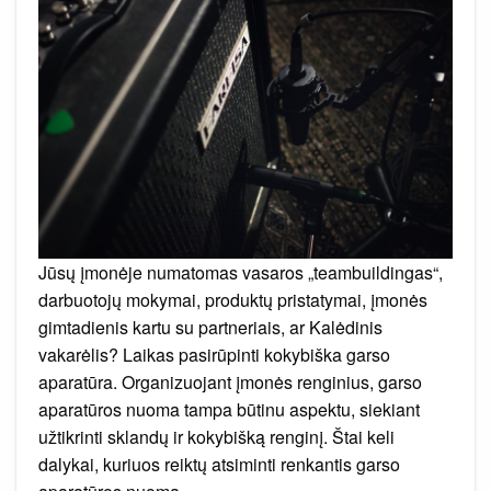
renginiams
–
ką
reiktų
atsiminti
Jūsų įmonėje numatomas vasaros „teambuildingas“,
darbuotojų mokymai, produktų pristatymai, įmonės
gimtadienis kartu su partneriais, ar Kalėdinis
vakarėlis? Laikas pasirūpinti kokybiška garso
aparatūra. Organizuojant įmonės renginius, garso
aparatūros nuoma tampa būtinu aspektu, siekiant
užtikrinti sklandų ir kokybišką renginį. Štai keli
dalykai, kuriuos reiktų atsiminti renkantis garso