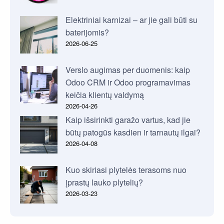
Elektriniai karnizai – ar jie gali būti su
baterijomis?
2026-06-25
Verslo augimas per duomenis: kaip
Odoo CRM ir Odoo programavimas
keičia klientų valdymą
2026-04-26
Kaip išsirinkti garažo vartus, kad jie
būtų patogūs kasdien ir tarnautų ilgai?
2026-04-08
Kuo skiriasi plytelės terasoms nuo
įprastų lauko plytelių?
2026-03-23