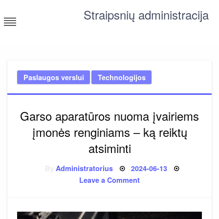
Skip
Straipsnių administracija
to
content
straipsniai ir tekstai įvairiomis temomis
Paslaugos verslui
Technologijos
Garso aparatūros nuoma įvairiems
įmonės renginiams – ką reiktų
atsiminti
Posted
By
Administratorius
2024-06-13
on
on
Leave a Comment
Garso
aparatūros
nuoma
įvairiems
įmonės