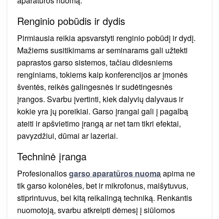
aparatūros nuomą.
Renginio pobūdis ir dydis
Pirmiausia reikia apsvarstyti renginio pobūdį ir dydį.
Mažiems susitikimams ar seminarams gali užtekti
paprastos garso sistemos, tačiau didesniems
renginiams, tokiems kaip konferencijos ar įmonės
šventės, reikės galingesnės ir sudėtingesnės
įrangos. Svarbu įvertinti, kiek dalyvių dalyvaus ir
kokie yra jų poreikiai. Garso įrangai gali į pagalbą
ateiti ir apšvietimo įrangą ar net tam tikri efektai,
pavyzdžiui, dūmai ar lazeriai.
Techninė įranga
Profesionalios
garso aparatūros nuoma
apima ne
tik garso kolonėles, bet ir mikrofonus, maišytuvus,
stiprintuvus, bei kitą reikalingą techniką. Renkantis
nuomotoją, svarbu atkreipti dėmesį į siūlomos