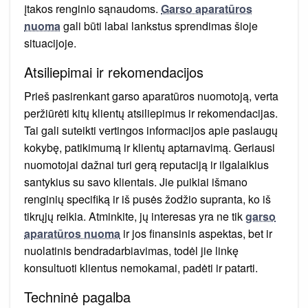
įtakos renginio sąnaudoms.
Garso aparatūros
nuoma
gali būti labai lankstus sprendimas šioje
situacijoje.
Atsiliepimai ir rekomendacijos
Prieš pasirenkant garso aparatūros nuomotoją, verta
peržiūrėti kitų klientų atsiliepimus ir rekomendacijas.
Tai gali suteikti vertingos informacijos apie paslaugų
kokybę, patikimumą ir klientų aptarnavimą. Geriausi
nuomotojai dažnai turi gerą reputaciją ir ilgalaikius
santykius su savo klientais. Jie puikiai išmano
renginių specifiką ir iš pusės žodžio supranta, ko iš
tikrųjų reikia. Atminkite, jų interesas yra ne tik
garso
aparatūros nuoma
ir jos finansinis aspektas, bet ir
nuolatinis bendradarbiavimas, todėl jie linkę
konsultuoti klientus nemokamai, padėti ir patarti.
Techninė pagalba