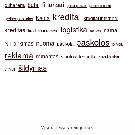
finansai
butai
buhalteris
greita paskola
greitieji kreditai
kreditai
Kaina
kreditai internetu
greitos paskolos
logistika
kreditas
namai
kreditas internetu
maistas
paskolos
nuoma
NT pirkimas
paskola
pinigai
reklama
remontas
siuntos
technika
verslininkai
šildymas
vilnius
Visos teisės saugomos.