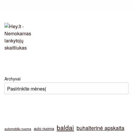
Archyvai
baldai
buhalterinė apskaita
auto nuoma
automobiliu nuoma