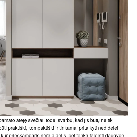
amato atėję svečiai, todėl svarbu, kad jis būtų ne tik
būti praktiški, kompaktiški ir tinkamai pritaikyti nedidelei
kur prieškambaris nėra didelis, bet tenka talpinti daugybę