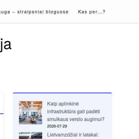
auga – straipsniai bloguose
Kas per…?
ja
Kaip aplinkinė
infrastruktūra gali padėti
smulkaus verslo augimui?
2026-07-29
Lietvamzdžiai ir latakai: