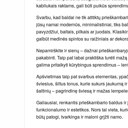
kabliukais raktams, gali būti puikūs sprendima
Svarbu, kad baldai ne tik atitiktų prieškambar
jūsų namai modernūs, minimalistiniai, tiks bald
pavyzdžiui, baltais, pilkais ar juodais. Klasi
galbūt medinės spintos su raižiniais ar deko
Nepamirškite ir sienų – dažnai prieškambaryj
pakabinti. Taip pat labai praktiška turėti mažą 
galima pritaikyti kūrybingus sprendimus – len
Apšvietimas taip pat svarbus elementas, ypač 
šviesius, šiltus tonus, kurie sukurs jaukumą ir
šaltinių – pagrindinę šviesą ir mažas lempele
Galiausiai, renkantis prieškambario baldus ir 
funkcionalumo ir estetikos. Nors tai vieta, kur
būtų patogi, tvarkinga ir maloni grįžti namo.