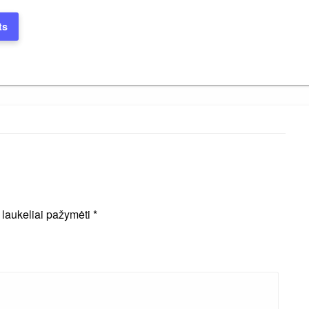
ts
i laukeliai pažymėti
*