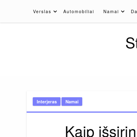
Skip
to
Verslas
Automobiliai
Namai
Da
content
S
Interjeras
Namai
Kaip išsirin