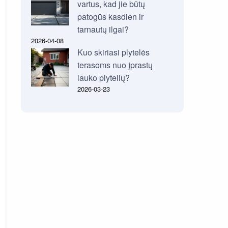
vartus, kad jie būtų
patogūs kasdien ir
tarnautų ilgai?
2026-04-08
Kuo skiriasi plytelės
terasoms nuo įprastų
lauko plytelių?
2026-03-23