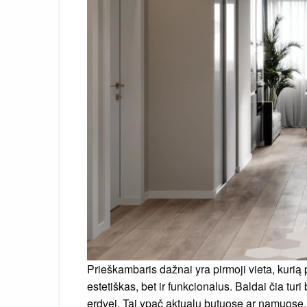
Prieškambaris dažnai yra pirmoji vieta, kurią p
estetiškas, bet ir funkcionalus. Baldai čia turi 
erdvei. Tai ypač aktualu butuose ar namuose, 