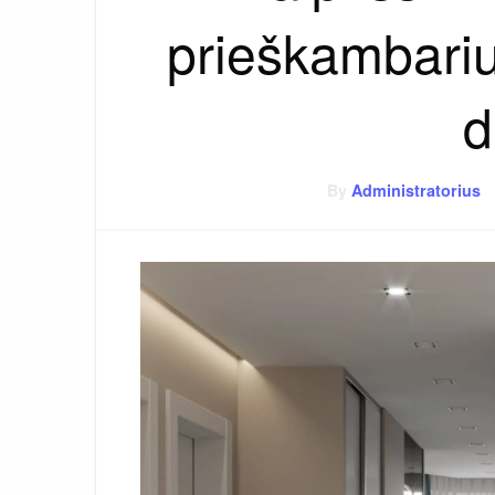
prieškambari
d
By
Administratorius