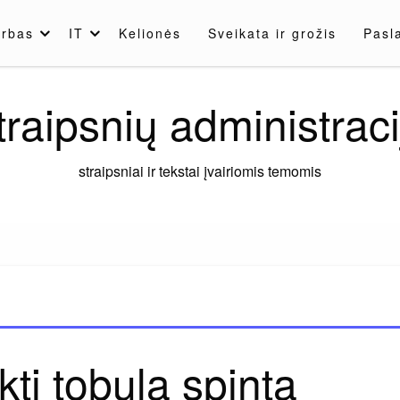
rbas
IT
Kelionės
Sveikata ir grožis
Pasl
traipsnių administraci
straipsniai ir tekstai įvairiomis temomis
kti tobulą spintą