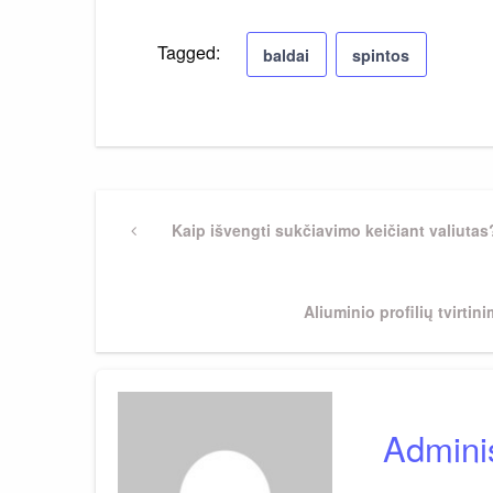
Tagged:
baldai
spintos
Navigacija
Previous
Kaip išvengti sukčiavimo keičiant valiutas
Post
tarp
Next
Aliuminio profilių tvirt
įrašų
Post
Adminis