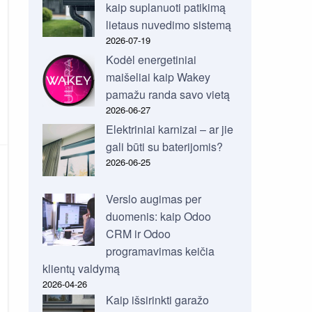
kaip suplanuoti patikimą
lietaus nuvedimo sistemą
2026-07-19
Kodėl energetiniai
maišeliai kaip Wakey
pamažu randa savo vietą
2026-06-27
Elektriniai karnizai – ar jie
gali būti su baterijomis?
2026-06-25
Verslo augimas per
duomenis: kaip Odoo
CRM ir Odoo
programavimas keičia
klientų valdymą
2026-04-26
Kaip išsirinkti garažo