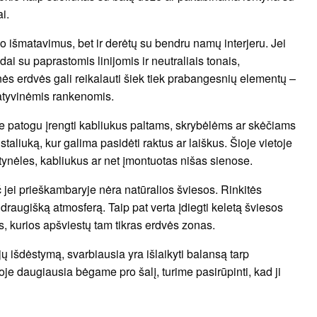
i.
io išmatavimus, bet ir derėtų su bendru namų interjeru. Jei
ai su paprastomis linijomis ir neutraliais tonais,
kinės erdvės gali reikalauti šiek tiek prabangesnių elementų –
ratyvinėmis rankenomis.
e patogu įrengti kabliukus paltams, skrybėlėms ar skėčiams
staliuką, kur galima pasidėti raktus ar laiškus. Šioje vietoje
tynėles, kabliukus ar net įmontuotas nišas sienose.
jei prieškambaryje nėra natūralios šviesos. Rinkitės
 draugišką atmosferą. Taip pat verta įdiegti keletą šviesos
s, kurios apšviestų tam tikras erdvės zonas.
jų išdėstymą, svarbiausia yra išlaikyti balansą tarp
ioje daugiausia bėgame pro šalį, turime pasirūpinti, kad ji