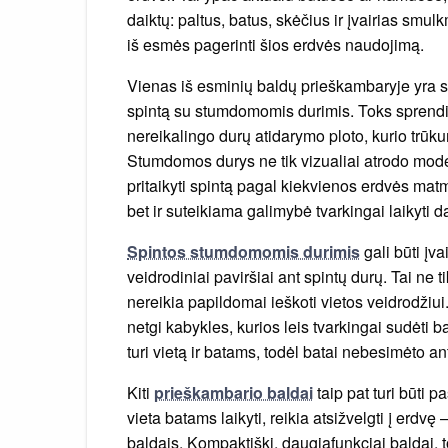
daiktų: paltus, batus, skėčius ir įvairias smu
iš esmės pagerinti šios erdvės naudojimą.
Vienas iš esminių baldų prieškambaryje yra sp
spintą su stumdomomis durimis. Toks sprendim
nereikalingo durų atidarymo ploto, kurio tr
Stumdomos durys ne tik vizualiai atrodo moder
pritaikyti spintą pagal kiekvienos erdvės mat
bet ir suteikiama galimybė tvarkingai laikyti d
Spintos stumdomomis durimis
gali būti įv
veidrodiniai paviršiai ant spintų durų. Tai ne t
nereikia papildomai ieškoti vietos veidrodžiui. B
netgi kabykles, kurios leis tvarkingai sudėti 
turi vietą ir batams, todėl batai nebesimėto ant
Kiti
prieškambario baldai
taip pat turi būti 
vieta batams laikyti, reikia atsižvelgti į erdv
baldais. Kompaktiški, daugiafunkciai baldai,