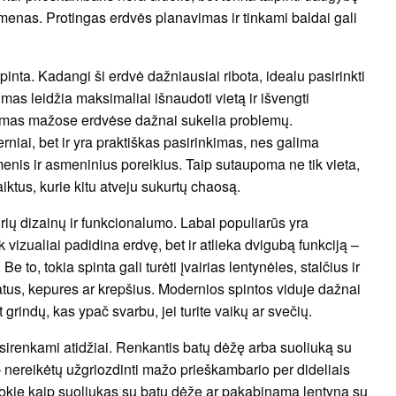
lkmenas. Protingas erdvės planavimas ir tinkami baldai gali
inta. Kadangi ši erdvė dažniausiai ribota, idealu pasirinkti
as leidžia maksimaliai išnaudoti vietą ir išvengti
ūkumas mažose erdvėse dažnai sukelia problemų.
niai, bet ir yra praktiškas pasirinkimas, nes galima
menis ir asmeninius poreikius. Taip sutaupoma ne tik vieta,
aiktus, kurie kitu atveju sukurtų chaosą.
airių dizainų ir funkcionalumo. Labai populiarūs yra
ik vizualiai padidina erdvę, bet ir atlieka dvigubą funkciją –
e to, tokia spinta gali turėti įvairias lentynėles, stalčius ir
batus, kepures ar krepšius. Modernios spintos viduje dažnai
 grindų, kas ypač svarbu, jei turite vaikų ar svečių.
pasirenkami atidžiai. Renkantis batų dėžę arba suoliuką su
ę – nereikėtų užgriozdinti mažo prieškambario per dideliais
 tokie kaip suoliukas su batų dėže ar pakabinama lentyna su