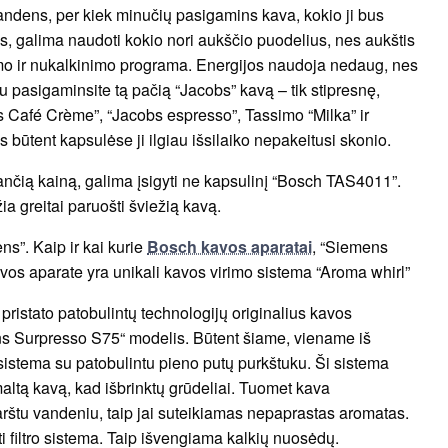
 vandens, per kiek minučių pasigamins kava, kokio ji bus
 galima naudoti kokio nori aukščio puodelius, nes aukštis
o ir nukalkinimo programa. Energijos naudoja nedaug, nes
 pasigaminsite tą pačią “Jacobs” kavą – tik stipresnę,
Café Crème”, “Jacobs espresso”, Tassimo “Milka” ir
s būtent kapsulėse ji ilgiau išsilaiko nepakeitusi skonio.
iančią kainą, galima įsigyti ne kapsulinį “Bosch TAS4011”.
a greitai paruošti šviežią kavą.
s”. Kaip ir kai kurie
Bosch kavos aparatai
, “Siemens
s aparate yra unikali kavos virimo sistema “Aroma whirl”
pristato patobulintų technologijų originalius kavos
ns Surpresso S75“ modelis. Būtent šiame, viename iš
 sistema su patobulintu pieno putų purkštuku. Ši sistema
umaltą kavą, kad išbrinktų grūdeliai. Tuomet kava
rštu vandeniu, taip jai suteikiamas nepaprastas aromatas.
 filtro sistema. Taip išvengiama kalkių nuosėdų.