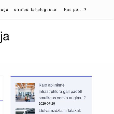
auga – straipsniai bloguose
Kas per…?
ja
Kaip aplinkinė
infrastruktūra gali padėti
smulkaus verslo augimui?
2026-07-29
Lietvamzdžiai ir latakai: