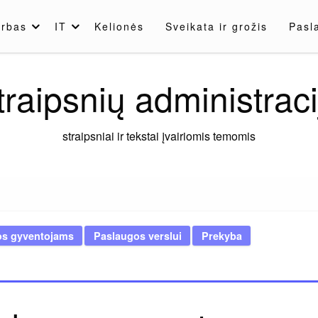
rbas
IT
Kelionės
Sveikata ir grožis
Pasl
traipsnių administraci
straipsniai ir tekstai įvairiomis temomis
os gyventojams
Paslaugos verslui
Prekyba