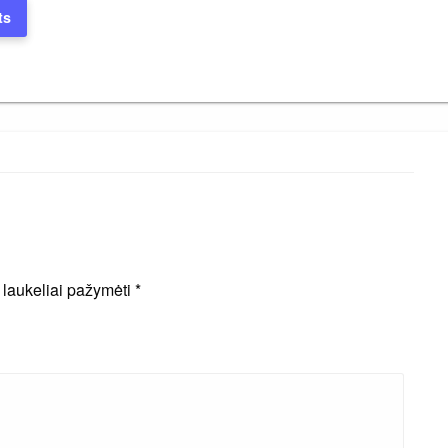
ts
i laukeliai pažymėti
*