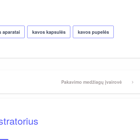
 aparatai
kavos kapsulės
kavos pupelės
Next
Pakavimo medžiagų įvairovė
Post
tratorius