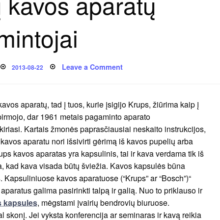
ų kavos aparatų
mintojai
Posted
on
Leave a Comment
2013-08-22
on
Kapsulinių
kavos
aparatų
gamintojai
 aparatų, tad į tuos, kurie įsigijo Krups, žiūrima kaip į
 pirmojo, dar 1961 metais pagaminto aparato
kiriasi. Kartais žmonės paprasčiausiai neskaito instrukcijos,
u kavos aparatu nori išsivirti gėrimą iš kavos pupelių arba
ups kavos aparatas yra kapsulinis, tai ir kava verdama tik iš
na, kad kava visada būtų šviežia. Kavos kapsulės būna
s. Kapsuliniuose kavos aparatuose (“Krups” ar “Bosch”)“
aparatus galima pasirinkti talpą ir galią. Nuo to priklauso ir
 kapsules
, mėgstami įvairių bendrovių biuruose.
skonį. Jei vyksta konferencija ar seminaras ir kavą reikia