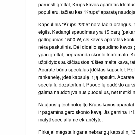
paruošti greitai, Krups kavos aparatas idealus
populiaru, tačiau kas “Krups” aparatą naudoja
Kapsulinis “Krups 2205” nėra labia brangus, re
elgtis. Kadangi spaudimas yra 15 barų (pakan
galingumas 1500 W, šis kavos aparatas konku
nėra paskutinis. Dėl didelio spaudimo kavos
ypač greitai, nepraranda skonio ir aromato. 
užpildytos aukščiausios rūšies malta kava, taip
Aparate būna specialus įdėklas kapsulei. Reiki
rankenėlę, įdėti kapsulę ir ją apsukti. Apar
specialiu dozatoriumi. Puodelių padėklo aukšt
galima naudoti įvairius puodelius, net ir stikli
Naujausių technologijų Krups kavos aparatai
ir pagamina gero skonio kavą. Jis gamina ir l
matyti specialiame ekranėlyje.
Pirkėjai mėgsta ir gana nebrangų kapsulinį “