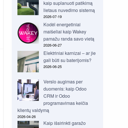
kaip suplanuoti patikimą
lietaus nuvedimo sistemą
2026-07-19
Kodėl energetiniai
maišeliai kaip Wakey
pamažu randa savo vietą
2026-06-27
Elektriniai karnizai – ar jie
gali būti su baterijomis?
2026-06-25
Verslo augimas per
duomenis: kaip Odoo
CRM ir Odoo
programavimas keičia
klientų valdymą
2026-04-26
Kaip išsirinkti garažo