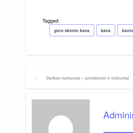
Tagged:
gero skonio kava
kava
kavos
Navigacija
Previous
Darbas namuose – privalumai ir trūkumai
Post
tarp
įrašų
Adminis