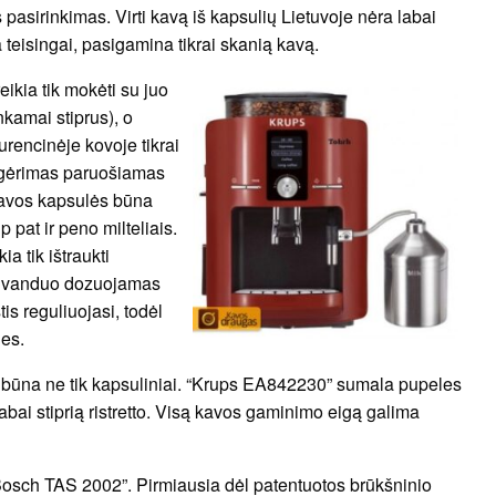
 pasirinkimas. Virti kavą iš kapsulių Lietuvoje nėra labai
 teisingai, pasigamina tikrai skanią kavą.
ikia tik mokėti su juo
kamai stiprus), o
rencinėje kovoje tikrai
 gėrimas paruošiamas
Kavos kapsulės būna
 pat ir peno milteliais.
a tik ištraukti
ate vanduo dozuojamas
is reguliuojasi, todėl
nes.
 būna ne tik kapsuliniai. “Krups EA842230” sumala pupeles
abai stiprią ristretto. Visą kavos gaminimo eigą galima
Bosch TAS 2002”. Pirmiausia dėl patentuotos brūkšninio