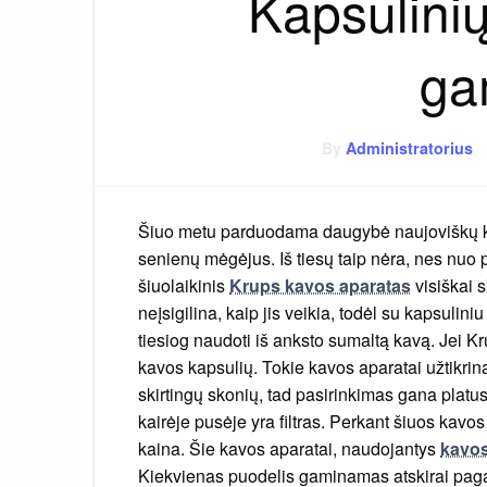
Kapsulini
ga
By
Administratorius
Šiuo metu parduodama daugybė naujoviškų kavos
senienų mėgėjus. Iš tiesų taip nėra, nes nuo
šiuolaikinis
Krups kavos aparatas
visiškai s
neįsigilina, kaip jis veikia, todėl su kapsulini
tiesiog naudoti iš anksto sumaltą kavą. Jei Kr
kavos kapsulių. Tokie kavos aparatai užtikri
skirtingų skonių, tad pasirinkimas gana platu
kairėje pusėje yra filtras. Perkant šiuos kavos 
kaina. Šie kavos aparatai, naudojantys
kavos
Kiekvienas puodelis gaminamas atskirai pagal 