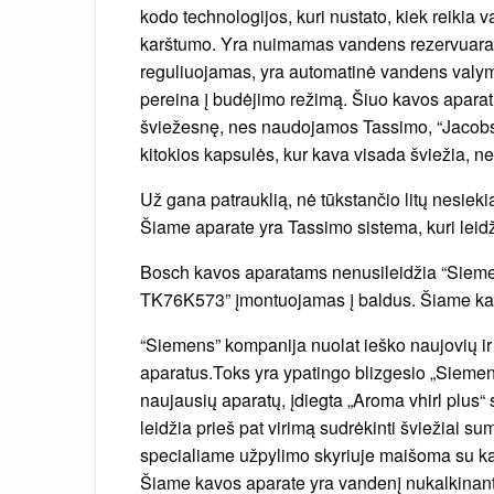
kodo technologijos, kuri nustato, kiek reikia
karštumo. Yra nuimamas vandens rezervuaras,
reguliuojamas, yra automatinė vandens valym
pereina į budėjimo režimą. Šiuo kavos aparatu
šviežesnę, nes naudojamos Tassimo, “Jacobs 
kitokios kapsulės, kur kava visada šviežia, ne
Už gana patrauklią, nė tūkstančio litų nesiek
Šiame aparate yra Tassimo sistema, kuri leidži
Bosch kavos aparatams nenusileidžia “Siemen
TK76K573” įmontuojamas į baldus. Šiame kavo
“Siemens” kompanija nuolat ieško naujovių ir 
aparatus.Toks yra ypatingo blizgesio „Sieme
naujausių aparatų, įdiegta „Aroma vhirl plus“
leidžia prieš pat virimą sudrėkinti šviežiai s
specialiame užpylimo skyriuje maišoma su ka
Šiame kavos aparate yra vandenį nukalkinanti