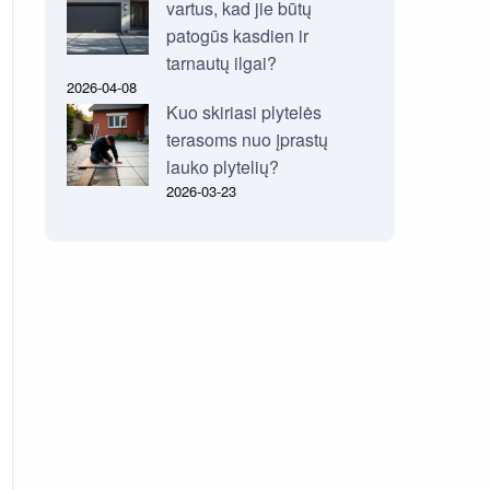
vartus, kad jie būtų
patogūs kasdien ir
tarnautų ilgai?
2026-04-08
Kuo skiriasi plytelės
terasoms nuo įprastų
lauko plytelių?
2026-03-23