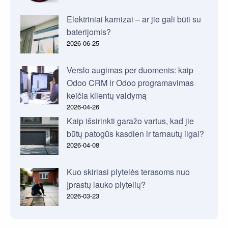
Elektriniai karnizai – ar jie gali būti su
baterijomis?
2026-06-25
Verslo augimas per duomenis: kaip
Odoo CRM ir Odoo programavimas
keičia klientų valdymą
2026-04-26
Kaip išsirinkti garažo vartus, kad jie
būtų patogūs kasdien ir tarnautų ilgai?
2026-04-08
Kuo skiriasi plytelės terasoms nuo
įprastų lauko plytelių?
2026-03-23