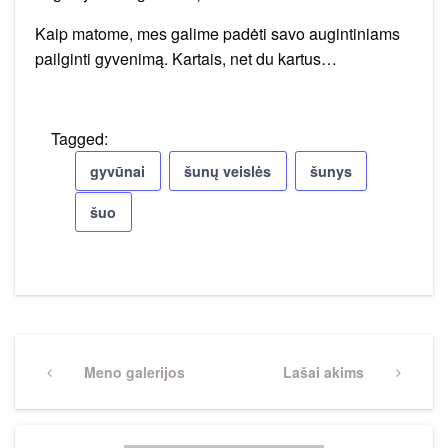
Kaip matome, mes galime padėti savo augintiniams
pailginti gyvenimą. Kartais, net du kartus…
Tagged:
gyvūnai
šunų veislės
šunys
šuo
Navigacija
tarp
Previous
Meno galerijos
Next
Lašai akims
Post
Post
įrašų