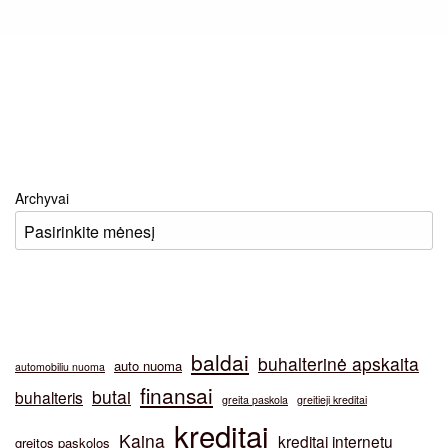
Archyvai
baldai
buhalterinė apskaita
auto nuoma
automobiliu nuoma
finansai
butai
buhalteris
greita paskola
greitieji kreditai
kreditai
Kaina
kreditai internetu
greitos paskolos