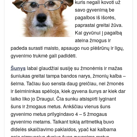
kuris negali kovoti už
savo gyvenimą be
pagalbos iš išorės,
paprastai greitai žūva.
Kai gyvūnui į pagalbą
ateina žmogus ir
padeda surasti maisto, apsaugo nuo plėšrūnų ir ligų,
gyvenimo trukmė gali padidėti.
Šunys
labai glaudžiai susiję su žmonėmis ir mažas
šuniukas greitai tampa bandos narys, žmonių kalba –
šeima. Tačiau šuo sensta daug greičiau, nei žmonės
ir šeimininkas spėlioja, kiek gyvena šunys ar kiek dar
laiko liko jo Draugui. Čia sunku atsispirti lyginant
šuns ir žmogaus metus. Ankščiau vienus šuns
gyvenimo metus prilygindavo 4 – 5 žmogaus
gyvenimo metams. Taikant tokią aritmetiką buvo
didelės skaičiavimo paklaidos, ypač kai kalbama
apie pirmuosius dvejus šuns gyvenimo metus.