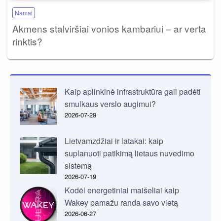
Namai
Akmens stalviršiai vonios kambariui – ar verta
rinktis?
Kaip aplinkinė infrastruktūra gali padėti
smulkaus verslo augimui?
2026-07-29
Lietvamzdžiai ir latakai: kaip
suplanuoti patikimą lietaus nuvedimo
sistemą
2026-07-19
Kodėl energetiniai maišeliai kaip
Wakey pamažu randa savo vietą
2026-06-27