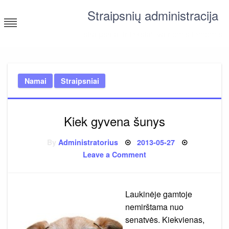
Skip
Straipsnių administracija
to
content
straipsniai ir tekstai įvairiomis temomis
Namai
Straipsniai
Kiek gyvena šunys
Posted
By
Administratorius
2013-05-27
on
on
Leave a Comment
Kiek
gyvena
šunys
Laukinėje gamtoje
nemirštama nuo
senatvės. Kiekvienas,