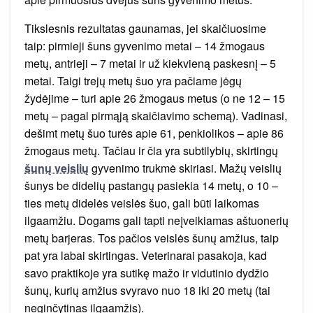
Tikslesnis rezultatas gaunamas, jei skaičiuosime
taip: pirmieji šuns gyvenimo metai – 14 žmogaus
metų, antrieji – 7 metai ir už kiekvieną paskesnį – 5
metai. Taigi trejų metų šuo yra pačiame jėgų
žydėjime – turi apie 26 žmogaus metus (o ne 12 – 15
metų – pagal pirmąją skaičiavimo schemą). Vadinasi,
dešimt metų šuo turės apie 61, penkiolikos – apie 86
žmogaus metų. Tačiau ir čia yra subtilybių, skirtingų
šunų veislių
gyvenimo trukmė skiriasi. Mažų veislių
šunys be didelių pastangų pasiekia 14 metų, o 10 –
ties metų didelės veislės šuo, gali būti laikomas
ilgaamžiu. Dogams gali tapti neįveikiamas aštuonerių
metų barjeras. Tos pačios veislės šunų amžius, taip
pat yra labai skirtingas. Veterinarai pasakoja, kad
savo praktikoje yra sutikę mažo ir vidutinio dydžio
šunų, kurių amžius svyravo nuo 18 iki 20 metų (tai
neginčytinas ilgaamžis).