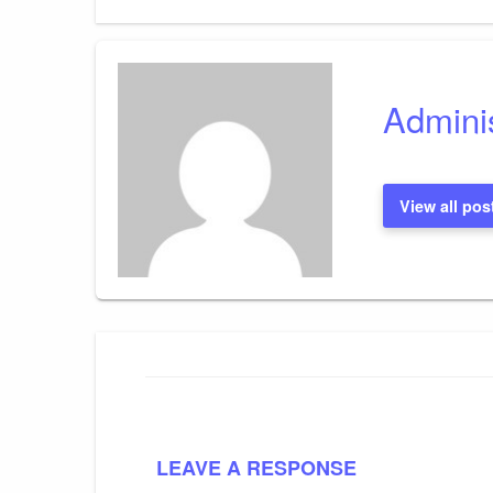
įrašų
Adminis
View all pos
LEAVE A RESPONSE