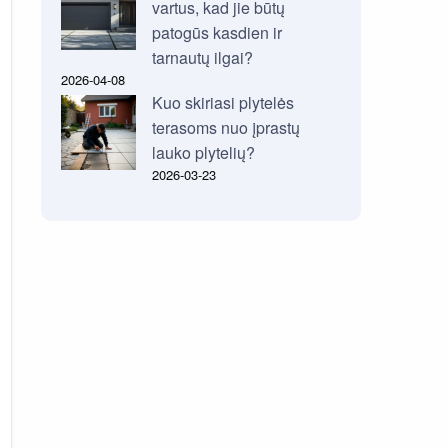
vartus, kad jie būtų
patogūs kasdien ir
tarnautų ilgai?
2026-04-08
Kuo skiriasi plytelės
terasoms nuo įprastų
lauko plytelių?
2026-03-23