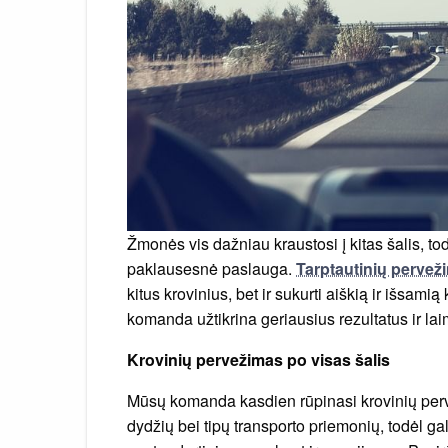
Žmonės vis dažniau kraustosi į kitas šalis, to
paklausesnė paslauga.
Tarptautinių pervež
kitus krovinius, bet ir sukurti aiškią ir išsa
komanda užtikrina geriausius rezultatus ir lai
Krovinių pervežimas po visas šalis
Mūsų komanda kasdien rūpinasi krovinių pervež
dydžių bei tipų transporto priemonių, todėl gal