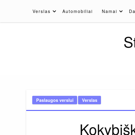
Skip
to
Verslas
Automobiliai
Namai
Da
content
S
Paslaugos verslui
Verslas
Kokybiški