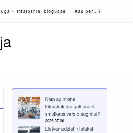
auga – straipsniai bloguose
Kas per…?
ja
Kaip aplinkinė
infrastruktūra gali padėti
smulkaus verslo augimui?
2026-07-29
Lietvamzdžiai ir latakai: