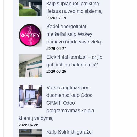
kaip suplanuoti patikimą
lietaus nuvedimo sistemą
2026-07-19
Kodėl energetiniai
maišeliai kaip Wakey
pamažu randa savo vietą
2026-06-27
Elektriniai karnizai – ar jie
gali būti su baterijomis?
2026-06-25
Verslo augimas per
duomenis: kaip Odoo
CRM ir Odoo
programavimas keičia
klientų valdymą
2026-04-26
Kaip išsirinkti garažo