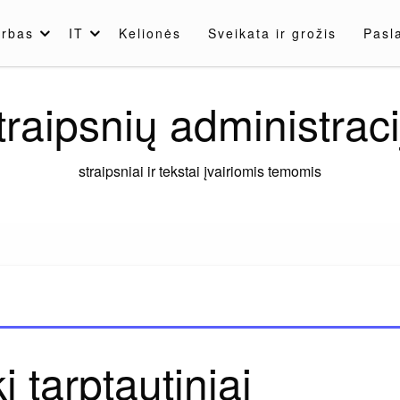
rbas
IT
Kelionės
Sveikata ir grožis
Pasl
traipsnių administraci
straipsniai ir tekstai įvairiomis temomis
 tarptautiniai