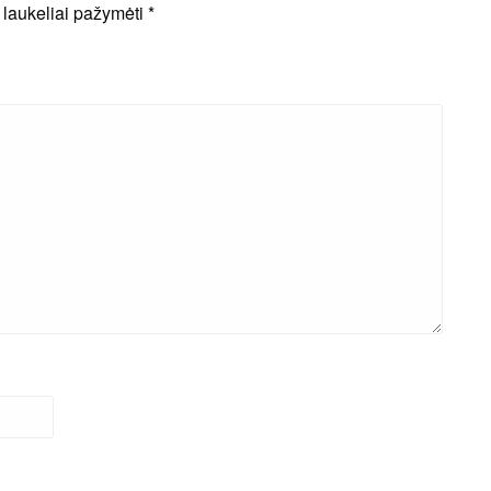
i laukeliai pažymėti
*