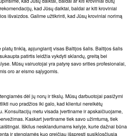
ūpinsime, kad Jūsų daiktai, baldai ar kiti kroviniai būtų
ekomendacijų, kad Jūsų daiktai, baldai ar kiti kroviniai
sios išvaizdos. Galime užtikrinti, kad Jūsų kroviniai norimą
tų tinklą, apjungiantį visas Baltijos šalis. Baltijos šalis
ukaupta patirtis leidžia vykdyti sklandų, greitą bei
lyse. Mūsų vairuotojai yra patyrę savo srities profesionalai,
iomis oro ar eismo sąlygomis.
tengiamės dėl jų norų ir tikslų. Mūsų darbuotojai pasižymi
ikti nuo pradžios iki galo, kad klientui nereikėtų
tu. Konsultacijų metu visada įvertiname ir apskaičiuojame,
s pervežimas. Kaskart įvertiname tiek savo užimtumą, tiek
ekaištingai. Iškilus nesklandumams kelyje, kurie dažnai būna
ientą ir stengiamės kuo greičiau išspręsti susiklosčiusią