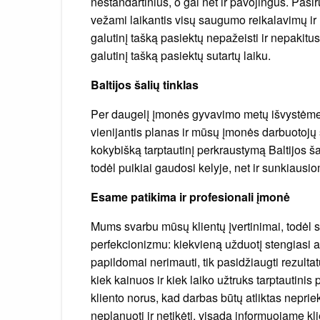
nestandartinius, o gal net ir pavojingus. Pasir
vežami laikantis visų saugumo reikalavimų ir r
galutinį tašką pasiektų nepažeisti ir nepakitu
galutinį tašką pasiektų sutartų laiku.
Baltijos šalių tinklas
Per daugelį įmonės gyvavimo metų išvystėme pla
vienijantis planas ir mūsų įmonės darbuotojų s
kokybišką tarptautinį perkraustymą Baltijos ša
todėl puikiai gaudosi kelyje, net ir sunkiaus
Esame patikima ir profesionali įmonė
Mums svarbu mūsų klientų įvertinimai, todėl s
perfekcionizmu: kiekvieną užduotį stengiasi atl
papildomai nerimauti, tik pasidžiaugti rezulta
kiek kainuos ir kiek laiko užtruks tarptautini
kliento norus, kad darbas būtų atliktas nepri
neplanuoti ir netikėti, visada informuojame kl