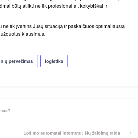
mai būtų atlikti ne tik profesionaliai, kokybiškai ir
e tik įvertins Jūsų situaciją ir paskaičiuos optimaliausią
sų užduotus klausimus.
inių pervežimas
logistika
imas?
Next
Lošimo automatai internetu: šių žaidimų raida