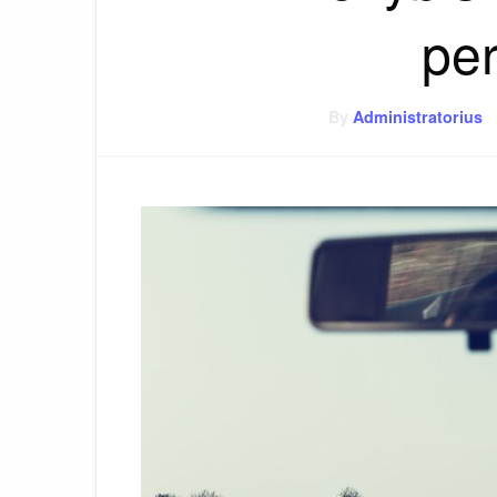
pe
By
Administratorius