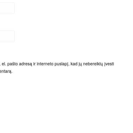
el. pašto adresą ir interneto puslapį, kad jų nebereiktų įvesti
entarą.