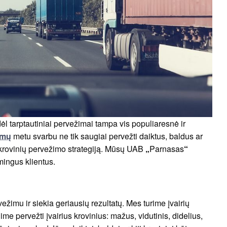
dėl tarptautiniai pervežimai tampa vis populiaresnė ir
imų
metu svarbu ne tik saugiai pervežti daiktus, baldus ar
mią krovinių pervežimo strategiją. Mūsų UAB
„
Parnasas
“
mingus klientus.
imu ir siekia geriausių rezultatų. Mes turime įvairių
ime pervežti įvairius krovinius: mažus, vidutinis, didelius,