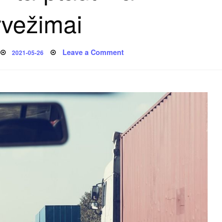
rvežimai
Posted
on
Leave a Comment
2021-05-26
on
Kokybiški
tarptautiniai
pervežimai