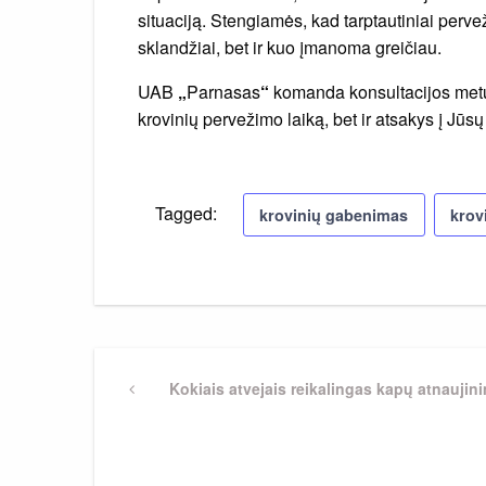
situaciją. Stengiamės, kad tarptautiniai perveži
sklandžiai, bet ir kuo įmanoma greičiau.
UAB
„
Parnasas
“
komanda konsultacijos metu n
krovinių pervežimo laiką, bet ir atsakys į Jū
Tagged:
krovinių gabenimas
krov
Navigacija
Previous
Kokiais atvejais reikalingas kapų atnaujin
Post
tarp