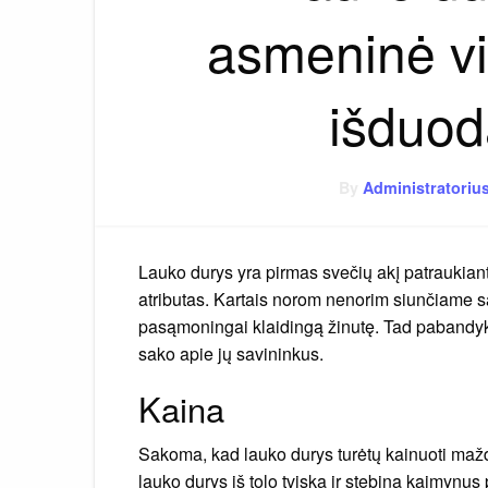
asmeninė viz
išduod
By
Administratoriu
Lauko durys yra pirmas svečių akį patraukian
atributas. Kartais norom nenorim siunčiame 
pasąmoningai klaidingą žinutę. Tad pabandyk
sako apie jų savininkus.
Kaina
Sakoma, kad lauko durys turėtų kainuoti mažd
lauko durys iš tolo tviska ir stebina kaimynus