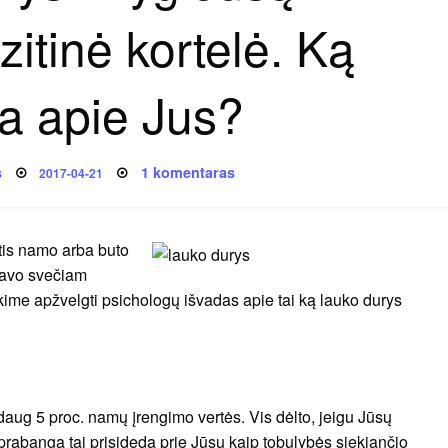
itinė kortelė. Ką
a apie Jus?
Posted
įraše
s
1 komentaras
2017-04-21
on
Lauko
durys
–
lyg
Jūsų
tis namo arba buto
asmeninė
vizitinė
savo svečiam
kortelė.
Ką
ime apžvelgti psichologų išvadas apie tai ką lauko durys
išduoda
apie
Jus?
aug 5 proc. namų įrengimo vertės. Vis dėlto, jeigu Jūsų
 prabanga tai prisideda prie Jūsų kaip tobulybės siekiančio