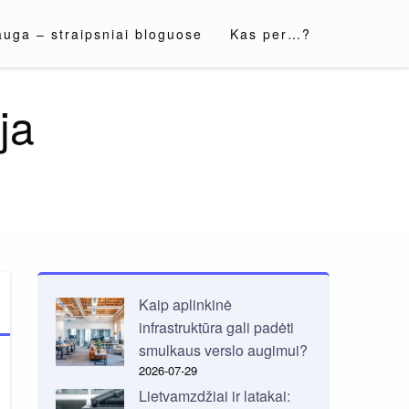
auga – straipsniai bloguose
Kas per…?
ja
Kaip aplinkinė
infrastruktūra gali padėti
smulkaus verslo augimui?
2026-07-29
Lietvamzdžiai ir latakai: