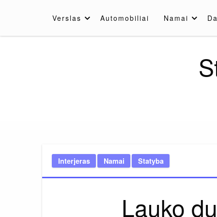
Skip
to
Verslas
Automobiliai
Namai
Da
content
S
Interjeras
Namai
Statyba
Lauko du