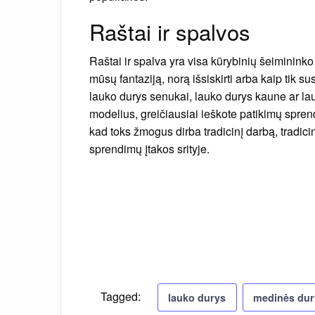
Raštai ir spalvos
Raštai ir spalva yra visa kūrybinių šeimininko
mūsų fantaziją, norą išsiskirti arba kaip tik sus
lauko durys senukai, lauko durys kaune ar la
modelius, greičiausiai ieškote patikimų spren
kad toks žmogus dirba tradicinį darbą, tradicin
sprendimų įtakos srityje.
Tagged:
lauko durys
medinės dur