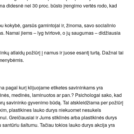
ina didesnė nei 30 proc. būsto įrengimo vertės rodo, kad
u kokybė, garsūs gamintojai ir, žinoma, savo socialinio
. Namai jiems – lyg tvirtovė, o jų saugumas – didžiausia
nkų atlaidų požiūrį į namus ir juose esantį turtą. Dažnai tai
smenybėmis.
na pagal kurį klijuojame etiketes savininkams yra
klinės, medinės, laminuotos ar pan.? Psichologai sako, kad
urų savininko gyvenimo būdą. Tai atskleidžiama per požiūrį
rkim, plastikines lauko durys niekuomet nesukels
. Greičiausiai ir Jums stiklinės arba plastikinės durys
iu santūriu šaltumu. Tačiau tokios lauko durys akcija yra