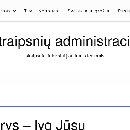
rbas
IT
Kelionės
Sveikata ir grožis
Pasl
traipsnių administraci
straipsniai ir tekstai įvairiomis temomis
rys – lyg Jūsų