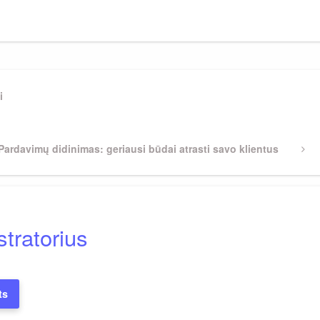
i
Next
Pardavimų didinimas: geriausi būdai atrasti savo klientus
Post
tratorius
ts