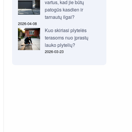
vartus, kad jie būtų
patogūs kasdien ir
tarnautų ilgai?
2026-04-08
Kuo skiriasi plytelės
terasoms nuo įprastų
lauko plytelių?
2026-03-23