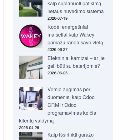
kaip suplanuoti patikimą
lietaus nuvedimo sistemą
2026-07-19
Kodėl energetiniai
maišeliai kaip Wakey
pamažu randa savo vietą
2026-06-27
Elektriniai karnizai – ar jie
gali būti su baterijomis?
2026-06-25
Verslo augimas per
duomenis: kaip Odoo
CRM ir Odoo
programavimas keičia
klientų valdymą
2026-04-26
Kaip išsirinkti garažo