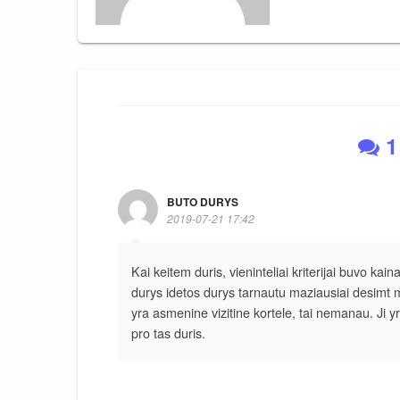
1
BUTO DURYS
2019-07-21 17:42
Kai keitem duris, vieninteliai kriterijai buvo kain
durys idetos durys tarnautu maziausiai desimt m
yra asmenine vizitine kortele, tai nemanau. Ji yr
pro tas duris.