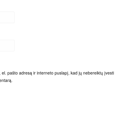
el. pašto adresą ir interneto puslapį, kad jų nebereiktų įvesti
entarą.