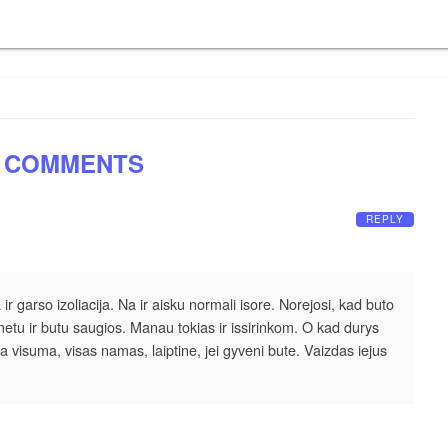
 COMMENTS
REPLY
a ir garso izoliacija. Na ir aisku normali isore. Norejosi, kad buto
etu ir butu saugios. Manau tokias ir issirinkom. O kad durys
a visuma, visas namas, laiptine, jei gyveni bute. Vaizdas iejus