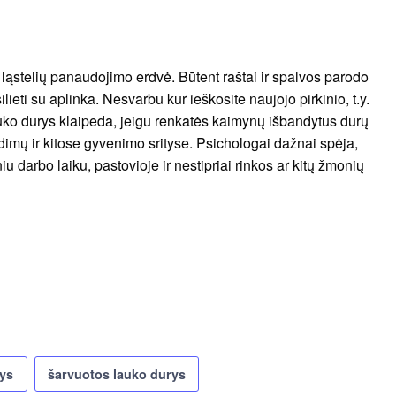
 ląstelių panaudojimo erdvė. Būtent raštai ir spalvos parodo
ilieti su aplinka. Nesvarbu kur ieškosite naujojo pirkinio, t.y.
uko durys klaipeda, jeigu renkatės kaimynų išbandytus durų
dimų ir kitose gyvenimo srityse. Psichologai dažnai spėja,
iu darbo laiku, pastovioje ir nestipriai rinkos ar kitų žmonių
ys
šarvuotos lauko durys