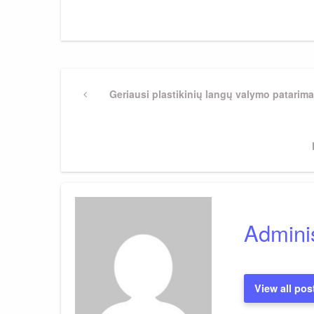
Navigacija
Previous
Geriausi plastikinių langų valymo patarima
Post
tarp
įrašų
Adminis
View all pos