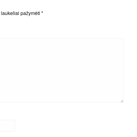
i laukeliai pažymėti
*