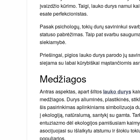
įvaizdžio kūrimo. Taigi, lauko durys namui ka
esate perfekcionistas.
Pasak psichologų, tokių durų savininkui svarb
statuso pabrėžimas. Taip pat svarbu saugumas
siekiamybė.
Priešingai, pigios lauko durys parodo jų savini
siejama su labai kūrybiškai mąstančiomis a
Medžiagos
Antras aspektas, apart šiltos
lauko durys
kai
medžiagos. Durys aliuminės, plastikinės, sti
šis pasirinkimas aplinkiniams simbolizuoja d
į ekologiją, natūralumą, santykį su gamta. Ta
entuziazmo dėl ekologijos pamišusiam kaimynui
asocijuojasi su išlaikytu atstumu ir šiokiu tok
populiarios.