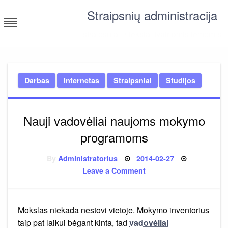
Skip
Straipsnių administracija
to
content
straipsniai ir tekstai įvairiomis temomis
Darbas
Internetas
Straipsniai
Studijos
Nauji vadovėliai naujoms mokymo
programoms
Posted
By
Administratorius
2014-02-27
on
on
Leave a Comment
Nauji
vadovėliai
naujoms
mokymo
programoms
Mokslas niekada nestovi vietoje. Mokymo inventorius
taip pat laikui bėgant kinta, tad
vadovėliai