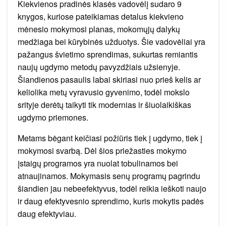
Kiekvienos pradinės klasės vadovėlį sudaro 9
knygos, kuriose pateikiamas detalus kiekvieno
mėnesio mokymosi planas, mokomųjų dalykų
medžiaga bei kūrybinės užduotys. Šie vadovėliai yra
pažangus švietimo sprendimas, sukurtas remiantis
naujų ugdymo metodų pavyzdžiais užsienyje.
Šiandienos pasaulis labai skiriasi nuo prieš kelis ar
keliolika metų vyravusio gyvenimo, todėl mokslo
srityje derėtų taikyti tik modernias ir šiuolaikiškas
ugdymo priemones.
Metams bėgant keičiasi požiūris tiek į ugdymo, tiek į
mokymosi svarbą. Dėl šios priežasties mokymo
įstaigų programos yra nuolat tobulinamos bei
atnaujinamos. Mokymasis senų programų pagrindu
šiandien jau nebeefektyvus, todėl reikia ieškoti naujo
ir daug efektyvesnio sprendimo, kuris mokytis padės
daug efektyviau.