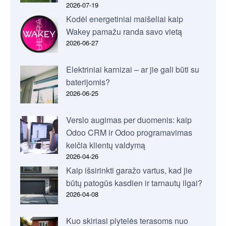
2026-07-19
Kodėl energetiniai maišeliai kaip
Wakey pamažu randa savo vietą
2026-06-27
Elektriniai karnizai – ar jie gali būti su
baterijomis?
2026-06-25
Verslo augimas per duomenis: kaip
Odoo CRM ir Odoo programavimas
keičia klientų valdymą
2026-04-26
Kaip išsirinkti garažo vartus, kad jie
būtų patogūs kasdien ir tarnautų ilgai?
2026-04-08
Kuo skiriasi plytelės terasoms nuo