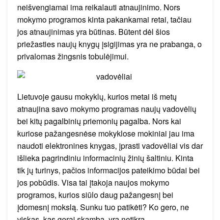
neišvengiamai ima reikalauti atnaujinimo. Nors
mokymo programos kinta pakankamai retai, tačiau
jos atnaujinimas yra būtinas. Būtent dėl šios
priežasties naujų knygų įsigijimas yra ne prabanga, o
privalomas žingsnis tobulėjimui.
Lietuvoje gausu mokyklų, kurios metai iš metų
atnaujina savo mokymo programas naujų vadovėlių
bei kitų pagalbinių priemonių pagalba. Nors kai
kuriose pažangesnėse mokyklose mokiniai jau ima
naudoti elektronines knygas, įprasti vadovėliai vis dar
išlieka pagrindiniu informacinių žinių šaltiniu. Kinta
tik jų turinys, pačios informacijos pateikimo būdai bei
jos pobūdis. Visa tai įtakoja naujos mokymo
programos, kurios siūlo daug pažangesnį bei
įdomesnį mokslą. Sunku tuo patikėti? Ko gero, ne
viskas, kas gerai skamba, yra netikra.