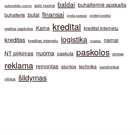
baldai
buhalterinė apskaita
auto nuoma
automobiliu nuoma
finansai
butai
buhalteris
greita paskola
greitieji kreditai
kreditai
Kaina
kreditai internetu
greitos paskolos
logistika
kreditas
namai
kreditas internetu
maistas
paskolos
nuoma
NT pirkimas
paskola
pinigai
reklama
remontas
siuntos
technika
verslininkai
šildymas
vilnius