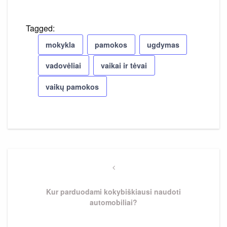
Tagged:
mokykla
pamokos
ugdymas
vadovėliai
vaikai ir tėvai
vaikų pamokos
Navigacija
tarp
Previous
Post
įrašų
Kur parduodami kokybiškiausi naudoti
automobiliai?