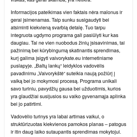
Informacijos pateikimas vien faktais nėra malonus ir
gerai įsimenamas. Taip sunku susigaudyti bei
atsiminti kiekvieną svarbią detalę. Tuo tarpu
integruota ugdymo programa gali pasiūlyti kur kas
daugiau. Tai ne vien nuobodus žinių įsisavinimas, tai
pažinimą bei kūrybingumą skatinantis sprendimas,
kurį galima įsigyti vaivorykste.eu internetiniame
puslapyje. „Baltų lankų“ leidyklos vadovėlis
pavadinimu „Vaivorykštė“ suteikia naują požiūrį į
vaiką bei jo mokymosi procesą. Programa unikali
savo turiniu, pavydžių gausa bei užduotimis, kurios
yra glaudžiai susijusios su vaiko gyvenamąja aplinka
bei jo patirtimi.
Vadovėlio turinys yra labai artimas vaikui, o
struktūrizuotas kiekvienos pamokos planas – patogus
ir itin daug laiko sutaupantis sprendimas mokytojui.