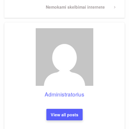
Next
Nemokami skelbimai internete
Post
Administratorius
View all posts