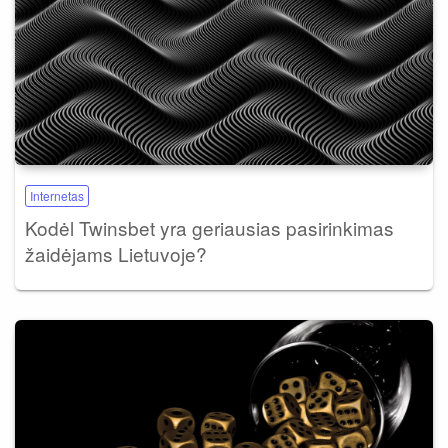
Internetas
Kodėl Twinsbet yra geriausias pasirinkimas
žaidėjams Lietuvoje?