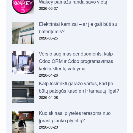
Wakey pamažu randa savo vietą
2026-06-27
Elektriniai karnizai – ar jie gali būti su
baterijomis?
2026-06-25
Verslo augimas per duomenis: kaip
Odoo CRM ir Odoo programavimas
keičia klientų valdymą
2026-04-26
Kaip išsirinkti garažo vartus, kad jie
būtų patogūs kasdien ir tarnautų ilgai?
2026-04-08
Kuo skiriasi plytelės terasoms nuo
įprastų lauko plytelių?
2026-03-23