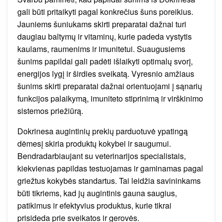
gali būti pritaikyti pagal konkrečius šuns poreikius.
Jauniems šuniukams skirti preparatai dažnai turi
daugiau baltymų ir vitaminų, kurie padeda vystytis
kaulams, raumenims ir imunitetui. Suaugusiems
šunims papildai gali padėti išlaikyti optimalų svorį,
energijos lygį ir širdies sveikatą. Vyresnio amžiaus
šunims skirti preparatai dažnai orientuojami į sąnarių
funkcijos palaikymą, imuniteto stiprinimą ir virškinimo
sistemos priežiūrą.
Dokrinesa augintinių prekių parduotuvė ypatingą
dėmesį skiria produktų kokybei ir saugumui.
Bendradarbiaujant su veterinarijos specialistais,
kiekvienas papildas testuojamas ir gaminamas pagal
griežtus kokybės standartus. Tai leidžia savininkams
būti tikriems, kad jų augintinis gauna saugius,
patikimus ir efektyvius produktus, kurie tikrai
prisideda prie sveikatos ir gerovės.