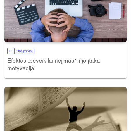
IT
Straipsniai
Efektas „beveik laimėjimas“ ir jo įtaka
motyvacijai