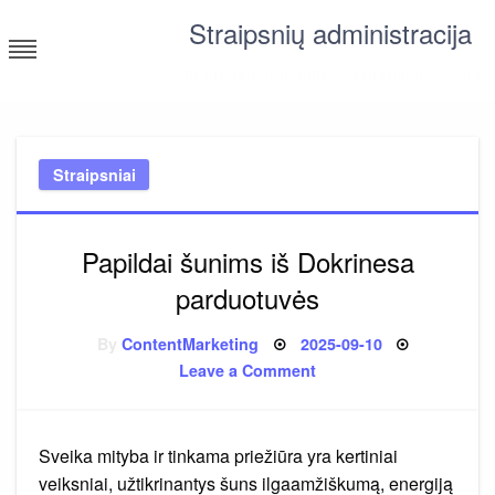
Skip
Straipsnių administracija
to
content
straipsniai ir tekstai įvairiomis temomis
Straipsniai
Papildai šunims iš Dokrinesa
parduotuvės
Posted
By
ContentMarketing
2025-09-10
on
on
Leave a Comment
Papildai
šunims
iš
Dokrinesa
parduotuvės
Sveika mityba ir tinkama priežiūra yra kertiniai
veiksniai, užtikrinantys šuns ilgaamžiškumą, energiją