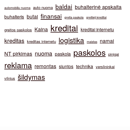
baldai
buhalterinė apskaita
auto nuoma
automobiliu nuoma
finansai
butai
buhalteris
greita paskola
greitieji kreditai
kreditai
Kaina
kreditai internetu
greitos paskolos
logistika
kreditas
namai
kreditas internetu
maistas
paskolos
nuoma
NT pirkimas
paskola
pinigai
reklama
remontas
siuntos
technika
verslininkai
šildymas
vilnius