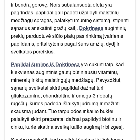
ir bendrą gerovę. Nors subalansuota dieta yra
pagrindas, papildai gali padėti užpildyti maistinių
medžiagų spragas, palaikyti imuninę sistemą, stiprinti
sąnarius ar skatinti gražų kailį.
Dokrinesa
augintinių
prekių parduotuvė siūlo platų pasirinkimą įvairiems
papildams, pritaikytoms pagal šuns amžių, dydį ir
sveikatos poreikius.
Papildai šunims iš Dokrinesa
yra sukurti taip, kad
kiekvienas augintinis gautų būtiniausių vitaminų,
mineralų ir kitų maistingųjų medžiagų. Pavyzdžiui,
sąnarių sveikatai skirti papildai dažnai turi
gliukozamino, chondroitino ir omega-3 riebalų
rūgščių, kurios padeda išlaikyti judrumą ir mažinti
skausmą judant. Tuo tarpu odos ir kailio būklei
palaikyti skirti preparatai dažnai papildyti biotinu ir
cinku, kurie skatina sveiką kailio augimą ir blizgesį.
Svarbu paminėti, kad papildai šunims iš Dokrinesa