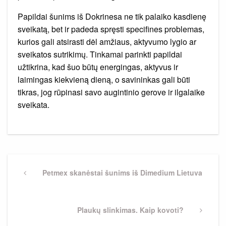
Papildai šunims iš Dokrinesa ne tik palaiko kasdienę
sveikatą, bet ir padeda spręsti specifines problemas,
kurios gali atsirasti dėl amžiaus, aktyvumo lygio ar
sveikatos sutrikimų. Tinkamai parinkti papildai
užtikrina, kad šuo būtų energingas, aktyvus ir
laimingas kiekvieną dieną, o savininkas gali būti
tikras, jog rūpinasi savo augintinio gerove ir ilgalaike
sveikata.
Navigacija
tarp
Previous
Petmex skanėstai šunims iš Dimedium Lietuva
Post
įrašų
Next
Plaukų slinkimas. Kaip kovoti?
Post