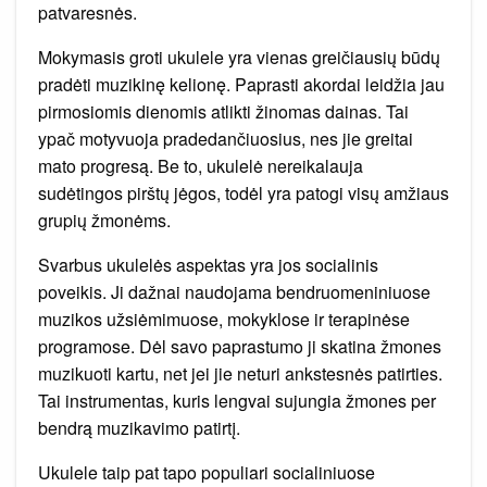
patvaresnės.
Mokymasis groti ukulele yra vienas greičiausių būdų
pradėti muzikinę kelionę. Paprasti akordai leidžia jau
pirmosiomis dienomis atlikti žinomas dainas. Tai
ypač motyvuoja pradedančiuosius, nes jie greitai
mato progresą. Be to, ukulelė nereikalauja
sudėtingos pirštų jėgos, todėl yra patogi visų amžiaus
grupių žmonėms.
Svarbus ukulelės aspektas yra jos socialinis
poveikis. Ji dažnai naudojama bendruomeniniuose
muzikos užsiėmimuose, mokyklose ir terapinėse
programose. Dėl savo paprastumo ji skatina žmones
muzikuoti kartu, net jei jie neturi ankstesnės patirties.
Tai instrumentas, kuris lengvai sujungia žmones per
bendrą muzikavimo patirtį.
Ukulele taip pat tapo populiari socialiniuose