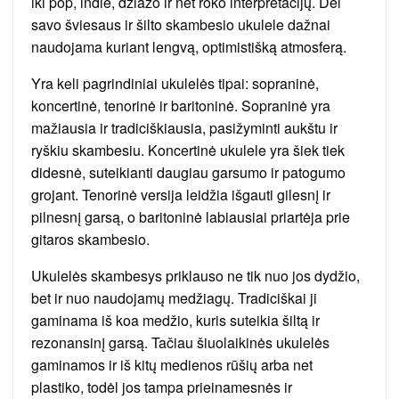
iki pop, indie, džiazo ir net roko interpretacijų. Dėl
savo šviesaus ir šilto skambesio ukulele dažnai
naudojama kuriant lengvą, optimistišką atmosferą.
Yra keli pagrindiniai ukulelės tipai: sopraninė,
koncertinė, tenorinė ir baritoninė. Sopraninė yra
mažiausia ir tradiciškiausia, pasižyminti aukštu ir
ryškiu skambesiu. Koncertinė ukulele yra šiek tiek
didesnė, suteikianti daugiau garsumo ir patogumo
grojant. Tenorinė versija leidžia išgauti gilesnį ir
pilnesnį garsą, o baritoninė labiausiai priartėja prie
gitaros skambesio.
Ukulelės skambesys priklauso ne tik nuo jos dydžio,
bet ir nuo naudojamų medžiagų. Tradiciškai ji
gaminama iš koa medžio, kuris suteikia šiltą ir
rezonansinį garsą. Tačiau šiuolaikinės ukulelės
gaminamos ir iš kitų medienos rūšių arba net
plastiko, todėl jos tampa prieinamesnės ir