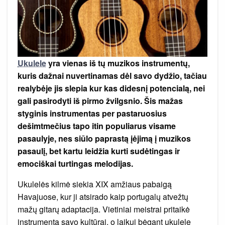
Ukulele
yra vienas iš tų muzikos instrumentų,
kuris dažnai nuvertinamas dėl savo dydžio, tačiau
realybėje jis slepia kur kas didesnį potencialą, nei
gali pasirodyti iš pirmo žvilgsnio. Šis mažas
styginis instrumentas per pastaruosius
dešimtmečius tapo itin populiarus visame
pasaulyje, nes siūlo paprastą įėjimą į muzikos
pasaulį, bet kartu leidžia kurti sudėtingas ir
emociškai turtingas melodijas.
Ukulelės kilmė siekia XIX amžiaus pabaigą
Havajuose, kur ji atsirado kaip portugalų atvežtų
mažų gitarų adaptacija. Vietiniai meistrai pritaikė
instrumentą savo kultūrai, o laikui bėgant ukulele