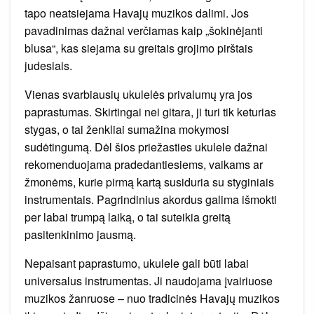
tapo neatsiejama Havajų muzikos dalimi. Jos
pavadinimas dažnai verčiamas kaip „šokinėjanti
blusa“, kas siejama su greitais grojimo pirštais
judesiais.
Vienas svarbiausių ukulelės privalumų yra jos
paprastumas. Skirtingai nei gitara, ji turi tik keturias
stygas, o tai ženkliai sumažina mokymosi
sudėtingumą. Dėl šios priežasties ukulele dažnai
rekomenduojama pradedantiesiems, vaikams ar
žmonėms, kurie pirmą kartą susiduria su styginiais
instrumentais. Pagrindinius akordus galima išmokti
per labai trumpą laiką, o tai suteikia greitą
pasitenkinimo jausmą.
Nepaisant paprastumo, ukulele gali būti labai
universalus instrumentas. Ji naudojama įvairiuose
muzikos žanruose – nuo tradicinės Havajų muzikos