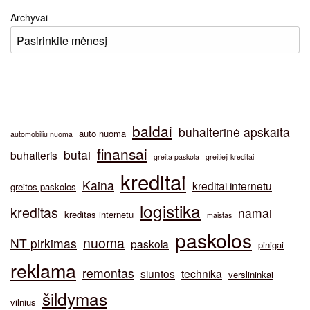
Archyvai
baldai
buhalterinė apskaita
auto nuoma
automobiliu nuoma
finansai
butai
buhalteris
greita paskola
greitieji kreditai
kreditai
Kaina
kreditai internetu
greitos paskolos
logistika
kreditas
namai
kreditas internetu
maistas
paskolos
nuoma
NT pirkimas
paskola
pinigai
reklama
remontas
siuntos
technika
verslininkai
šildymas
vilnius