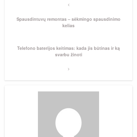
tarp
Previous
Post
įrašų
Spausdintuvų remontas – sėkmingo spausdinimo
kelias
Next
Telefono baterijos keitimas: kada jis būtinas ir ką
Post
svarbu žinoti