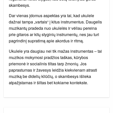
skambesys.
Dar vienas įdomus aspektas yra tai, kad ukulele
dažnai tampa „vartais“ į kitus instrumentus. Daugelis
muzikantų pradeda nuo ukulelės ir vėliau pereina
prie gitaros ar kitų styginių instrumentų, nes jau turi
pagrindinį supratimą apie akordus ir ritmą.
Ukulele yra daugiau nei tik mažas instrumentas – tai
muzikos mokymosi pradžios taškas, kūrybos
priemonė ir socialinis tiltas tarp žmonių. Jos
paprastumas ir žavesys leidžia kiekvienam atrasti
muziką be didelių kliūčių, o skambesys išlieka
atpažįstamas ir šiltas bet kokiame kontekste.
Navigacija