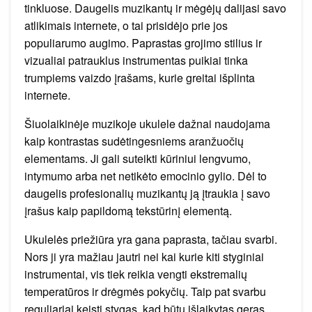
tinkluose. Daugelis muzikantų ir mėgėjų dalijasi savo
atlikimais internete, o tai prisidėjo prie jos
populiarumo augimo. Paprastas grojimo stilius ir
vizualiai patrauklus instrumentas puikiai tinka
trumpiems vaizdo įrašams, kurie greitai išplinta
internete.
Šiuolaikinėje muzikoje ukulele dažnai naudojama
kaip kontrastas sudėtingesniems aranžuočių
elementams. Ji gali suteikti kūriniui lengvumo,
intymumo arba net netikėto emocinio gylio. Dėl to
daugelis profesionalių muzikantų ją įtraukia į savo
įrašus kaip papildomą tekstūrinį elementą.
Ukulelės priežiūra yra gana paprasta, tačiau svarbi.
Nors ji yra mažiau jautri nei kai kurie kiti styginiai
instrumentai, vis tiek reikia vengti ekstremalių
temperatūros ir drėgmės pokyčių. Taip pat svarbu
reguliariai keisti stygas, kad būtų išlaikytas geras