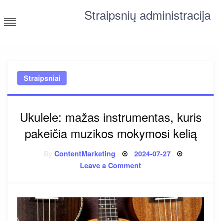
Skip
Straipsnių administracija
to
content
straipsniai ir tekstai įvairiomis temomis
Straipsniai
Ukulele: mažas instrumentas, kuris
pakeičia muzikos mokymosi kelią
Posted
By
ContentMarketing
2024-07-27
on
on
Leave a Comment
Ukulele:
mažas
instrumentas,
kuris
pakeičia
muzikos
mokymosi
kelią