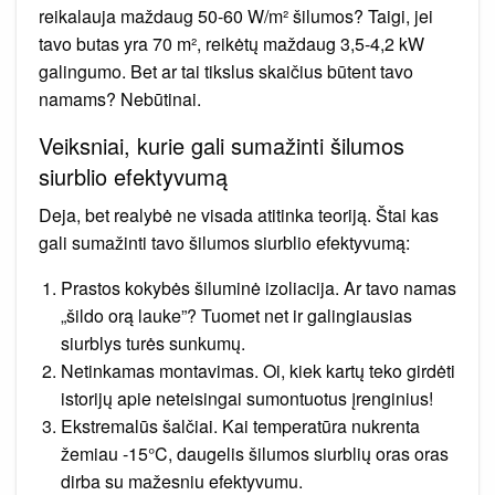
reikalauja maždaug 50-60 W/m² šilumos? Taigi, jei
tavo butas yra 70 m², reikėtų maždaug 3,5-4,2 kW
galingumo. Bet ar tai tikslus skaičius būtent tavo
namams? Nebūtinai.
Veiksniai, kurie gali sumažinti šilumos
siurblio efektyvumą
Deja, bet realybė ne visada atitinka teoriją. Štai kas
gali sumažinti tavo šilumos siurblio efektyvumą:
Prastos kokybės šiluminė izoliacija. Ar tavo namas
„šildo orą lauke”? Tuomet net ir galingiausias
siurblys turės sunkumų.
Netinkamas montavimas. Oi, kiek kartų teko girdėti
istorijų apie neteisingai sumontuotus įrenginius!
Ekstremalūs šalčiai. Kai temperatūra nukrenta
žemiau -15°C, daugelis šilumos siurblių oras oras
dirba su mažesniu efektyvumu.