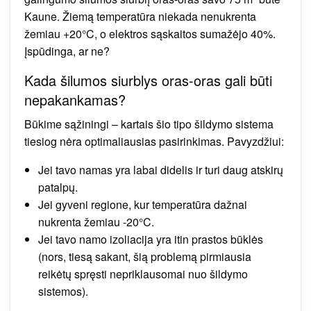
Kaune. Žiemą temperatūra niekada nenukrenta
žemiau +20°C, o elektros sąskaitos sumažėjo 40%.
Įspūdinga, ar ne?
Kada šilumos siurblys oras-oras gali būti
nepakankamas?
Būkime sąžiningi – kartais šio tipo šildymo sistema
tiesiog nėra optimaliausias pasirinkimas. Pavyzdžiui:
Jei tavo namas yra labai didelis ir turi daug atskirų
patalpų.
Jei gyveni regione, kur temperatūra dažnai
nukrenta žemiau -20°C.
Jei tavo namo izoliacija yra itin prastos būklės
(nors, tiesą sakant, šią problemą pirmiausia
reikėtų spręsti nepriklausomai nuo šildymo
sistemos).