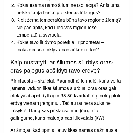
Kokia esama namo šiluminė izoliacija? Ar šiluma
neiškeliauja tiesiai pro sienas ir langus?
Kiek žema temperatūra būna tavo regione žiemą?
Ne paslaptis, kad Lietuvos regionuose
temperatūra svyruoja.
Kokie tavo šildymo poreikiai ir prioritetai –
maksimalus efektyvumas ar komfortas?
Kaip nustatyti, ar šilumos siurblys oras-
oras pajėgus apšildyti tavo erdvę?
Pirmiausia – skaičiai. Pagrindinė formulė, kurią verta
įsiminti: vidutiniškai šilumos siurbliai oras oras gali
efektyviai apšildyti apie 35-50 kvadratinių metrų ploto
erdvę vienam įrenginiui. Tačiau tai nėra auksinė
taisyklė! Daug kas priklauso nuo įrenginio
galingumo, kuris matuojamas kilovatais (kW).
Ar žinojai, kad tipinis lietuviškas namas dažniausiai