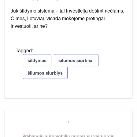
Juk šildymo sistema – tai investicija dešimtmečiams.
O mes, lietuviai, visada mokėjome protingai
investuoti, ar ne?
Tagged:
šildymas
šilumos siurbliai
šilumos siurblys
Navigacija
tarp
Previous
Post
įrašų
Prabangių automobilių nuoma su vairuotoju