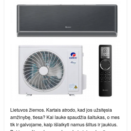
ar
jis
pajėgus
apšildyti
tavo
erdvę
Lietuvos žiemos. Kartais atrodo, kad jos užsitęsia
amžinybę, tiesa? Kai lauke spaudžia šaltukas, o mes
tik ir galvojame, kaip išlaikyti namus šiltus ir jaukius.