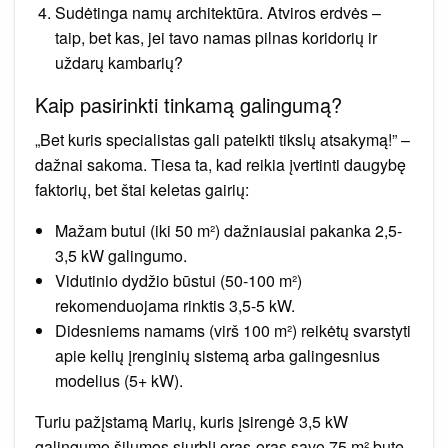
Sudėtinga namų architektūra. Atviros erdvės –
taip, bet kas, jei tavo namas pilnas koridorių ir
uždarų kambarių?
Kaip pasirinkti tinkamą galingumą?
„Bet kuris specialistas gali pateikti tikslų atsakymą!” –
dažnai sakoma. Tiesa ta, kad reikia įvertinti daugybę
faktorių, bet štai keletas gairių:
Mažam butui (iki 50 m²) dažniausiai pakanka 2,5-
3,5 kW galingumo.
Vidutinio dydžio būstui (50-100 m²)
rekomenduojama rinktis 3,5-5 kW.
Didesniems namams (virš 100 m²) reikėtų svarstyti
apie kelių įrenginių sistemą arba galingesnius
modelius (5+ kW).
Turiu pažįstamą Marių, kuris įsirengė 3,5 kW
galingumo šilumos siurblį oras-oras savo 75 m² bute