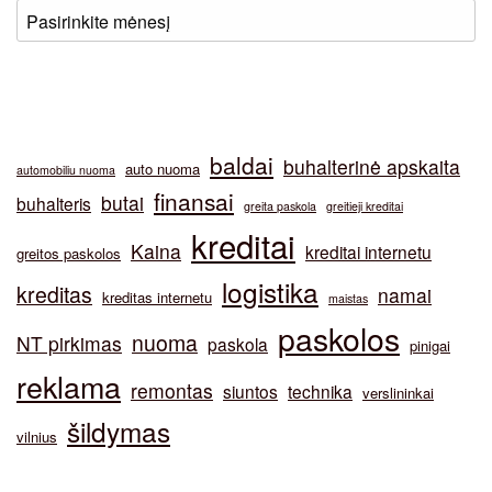
baldai
buhalterinė apskaita
auto nuoma
automobiliu nuoma
finansai
butai
buhalteris
greita paskola
greitieji kreditai
kreditai
Kaina
kreditai internetu
greitos paskolos
logistika
kreditas
namai
kreditas internetu
maistas
paskolos
nuoma
NT pirkimas
paskola
pinigai
reklama
remontas
siuntos
technika
verslininkai
šildymas
vilnius