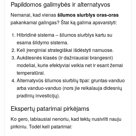
Papildomos galimybės ir alternatyvos
Nemanai, kad vienas
šilumos siurblys oras-oras
pakankamai galingas? Štai ką galima apsvarstyti:
Hibridinė sistema – šilumos siurblys kartu su
esama šildymo sistema.
Keli įrenginiai strategiškai išdėstyti namuose.
Aukštesnės klasės (ir dažniausiai brangesni)
modeliai, kurie efektyviai veikia net ir esant žemai
temperatūrai.
Alternatyvūs šilumos siurblių tipai: gruntas-vanduo
arba vanduo-vanduo (nors jie reikalauja didesnių
pradinių investicijų).
Ekspertų patarimai pirkėjams
Ko gero, labiausiai nenoriu, kad tektų nusivilti nauju
pirkiniu. Todėl keli patarimai: