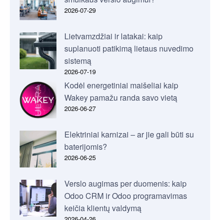
2026-07-29
Lietvamzdžiai ir latakai: kaip
suplanuoti patikimą lietaus nuvedimo
sistemą
2026-07-19
Kodėl energetiniai maišeliai kaip
Wakey pamažu randa savo vietą
2026-06-27
Elektriniai karnizai – ar jie gali būti su
baterijomis?
2026-06-25
Verslo augimas per duomenis: kaip
Odoo CRM ir Odoo programavimas
keičia klientų valdymą
2026-04-26