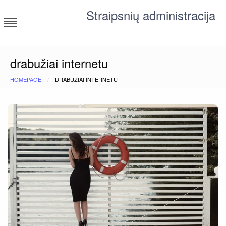
Skip
Straipsnių administracija
to
content
straipsniai ir tekstai įvairiomis temomis
drabužiai internetu
HOMEPAGE
DRABUŽIAI INTERNETU