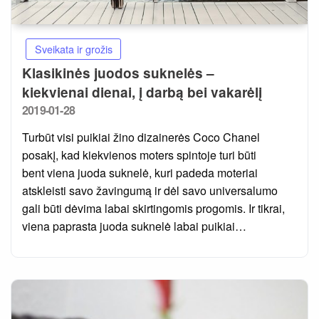
Sveikata ir grožis
Klasikinės juodos suknelės –
kiekvienai dienai, į darbą bei vakarėlį
Posted
2019-01-28
on
Turbūt visi puikiai žino dizainerės Coco Chanel
posakį, kad kiekvienos moters spintoje turi būti
bent viena juoda suknelė, kuri padeda moteriai
atskleisti savo žavingumą ir dėl savo universalumo
gali būti dėvima labai skirtingomis progomis. Ir tikrai,
viena paprasta juoda suknelė labai puikiai…