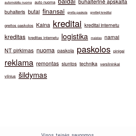
baldai
buhalterinė apskaita
auto nuoma
automobiliu nuoma
finansai
butai
buhalteris
greita paskola
greitieji kreditai
kreditai
Kaina
kreditai internetu
greitos paskolos
logistika
kreditas
namai
kreditas internetu
maistas
paskolos
nuoma
NT pirkimas
paskola
pinigai
reklama
remontas
siuntos
technika
verslininkai
šildymas
vilnius
Visos teisės saugomos.