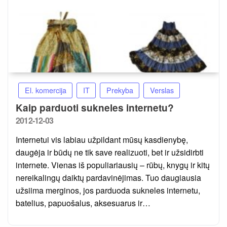
El. komercija
IT
Prekyba
Verslas
Kaip parduoti sukneles internetu?
Posted
2012-12-03
on
Internetui vis labiau užpildant mūsų kasdienybę,
daugėja ir būdų ne tik save realizuoti, bet ir užsidirbti
internete. Vienas iš populiariausių – rūbų, knygų ir kitų
nereikalingų daiktų pardavinėjimas. Tuo daugiausia
užsiima merginos, jos parduoda sukneles internetu,
batelius, papuošalus, aksesuarus ir…