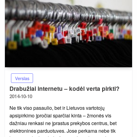
Verslas
Drabužiai internetu – kodėl verta pirkti?
Posted
2014-10-10
on
Ne tik viso pasaulio, bet ir Lietuvos vartotojų
apsipirkimo įpročiai sparčiai kinta – žmonės vis
dažniau renkasi ne įprastus prekybos centrus, bet
elektronines parduotuves. Jose perkama nebe tik