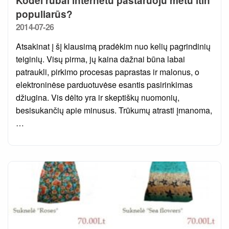
Kodėl rūbai internetu pastaruoju metu itin
populiarūs?
Posted
2014-07-26
on
Atsakinat į šį klausimą pradėkim nuo kelių pagrindinių
teiginių. Visų pirma, jų kaina dažnai būna labai
patraukli, pirkimo procesas paprastas ir malonus, o
elektroninėse parduotuvėse esantis pasirinkimas
džiugina. Vis dėlto yra ir skeptiškų nuomonių,
besisukančių apie minusus. Trūkumų atrasti įmanoma,
…