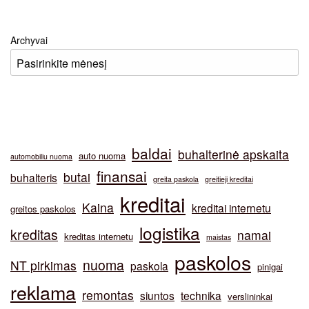
Archyvai
baldai
buhalterinė apskaita
auto nuoma
automobiliu nuoma
finansai
butai
buhalteris
greita paskola
greitieji kreditai
kreditai
Kaina
kreditai internetu
greitos paskolos
logistika
kreditas
namai
kreditas internetu
maistas
paskolos
nuoma
NT pirkimas
paskola
pinigai
reklama
remontas
siuntos
technika
verslininkai