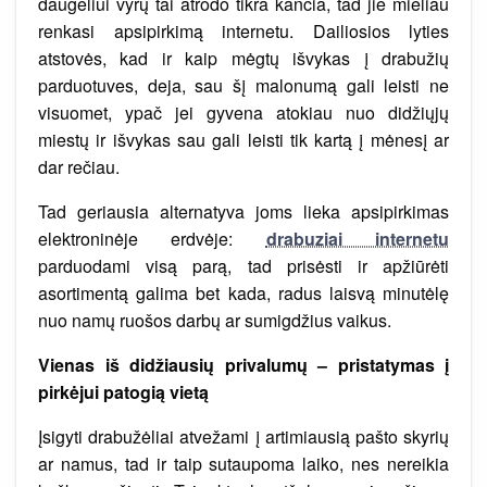
daugeliui vyrų tai atrodo tikra kančia, tad jie mieliau
renkasi apsipirkimą internetu. Dailiosios lyties
atstovės, kad ir kaip mėgtų išvykas į drabužių
parduotuves, deja, sau šį malonumą gali leisti ne
visuomet, ypač jei gyvena atokiau nuo didžiųjų
miestų ir išvykas sau gali leisti tik kartą į mėnesį ar
dar rečiau.
Tad geriausia alternatyva joms lieka apsipirkimas
elektroninėje erdvėje:
drabuziai internetu
parduodami visą parą, tad prisėsti ir apžiūrėti
asortimentą galima bet kada, radus laisvą minutėlę
nuo namų ruošos darbų ar sumigdžius vaikus.
Vienas iš didžiausių privalumų – pristatymas į
pirkėjui patogią vietą
Įsigyti drabužėliai atvežami į artimiausią pašto skyrių
ar namus, tad ir taip sutaupoma laiko, nes nereikia