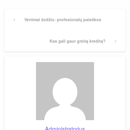
Navigacija
tarp
Previous
Vertimai žodžiu: profesionalų paieškos
Post
įrašų
Next
Kas gali gaut greitą kreditą?
Post
Administratorius