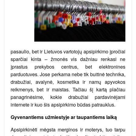
pasaulio, bet ir Lietuvos vartotojų apsipirkimo įpročiai
sparčiai kinta – žmonės vis dažniau renkasi ne
įprastus prekybos centrus, bet elektronines
parduotuves. Jose perkama nebe tik buitinė technika,
drabužiai, avalynė, kosmetika ir namų apyvokos
reikmenys, bet ir maistas. Tačiau šį kartą plačiau
panagrinėsime, kokie drabužiai pardavinėjami
internete ir kuo šis apsipirkimo būdas patrauklus.
Gyvenantiems užmiestyje ar taupantiems laiką
Apsipirkinėti mėgsta merginos ir moterys, tuo tarpu