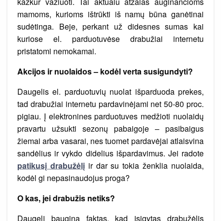
kažkur važiuoti. Tai aktualu atžalas auginančioms
mamoms, kurioms ištrūkti iš namų būna ganėtinai
sudėtinga. Beje, perkant už didesnes sumas kai
kuriose el. parduotuvėse drabužiai internetu
pristatomi nemokamai.
Akcijos ir nuolaidos – kodėl verta susigundyti?
Daugelis el. parduotuvių nuolat išparduoda prekes,
tad drabužiai internetu pardavinėjami net 50-80 proc.
pigiau. Į elektronines parduotuves medžioti nuolaidų
pravartu užsukti sezonų pabaigoje – pasibaigus
žiemai arba vasarai, nes tuomet pardavėjai atlaisvina
sandėlius ir vykdo didelius išpardavimus. Jei radote
patikusį drabužėlį
ir dar su tokia ženklia nuolaida,
kodėl gi nepasinaudojus proga?
O kas, jei drabužis netiks?
Daugelį baugina faktas, kad įsigytas drabužėlis