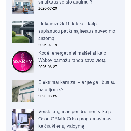
smulkaus verslo augimui?
2026-07-29
Lietvamzdžiai ir latakai: kaip
suplanuoti patikimą lietaus nuvedimo
sistemą
2026-07-19
Kodėl energetiniai maišeliai kaip
Wakey pamažu randa savo vietą
2026-06-27
Elektriniai karnizai – ar jie gali būti su
baterijomis?
2026-06-25
Verslo augimas per duomenis: kaip
Odoo CRM ir Odoo programavimas
keičia klientų valdymą