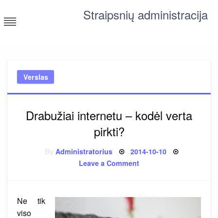
Skip
Straipsnių administracija
to
content
straipsniai ir tekstai įvairiomis temomis
Verslas
Drabužiai internetu – kodėl verta
pirkti?
Posted
By
Administratorius
2014-10-10
on
on
Leave a Comment
Drabužiai
internetu
–
kodėl
verta
Ne tik
pirkti?
viso