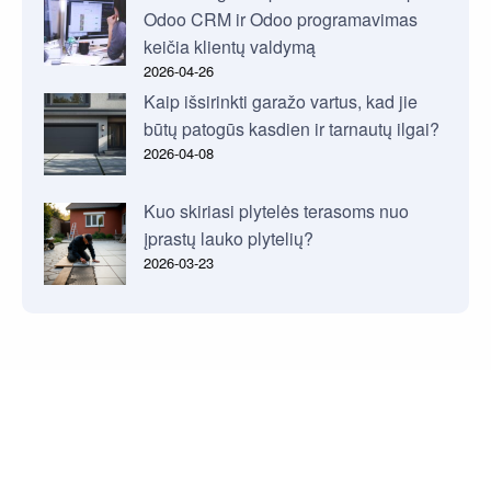
Odoo CRM ir Odoo programavimas
keičia klientų valdymą
2026-04-26
Kaip išsirinkti garažo vartus, kad jie
būtų patogūs kasdien ir tarnautų ilgai?
2026-04-08
Kuo skiriasi plytelės terasoms nuo
įprastų lauko plytelių?
2026-03-23