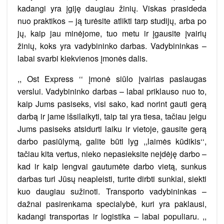
kadangi yra įgiję daugiau žinių. Viskas prasideda
nuo praktikos – ją turėsite atlikti tarp studijų, arba po
jų, kaip jau minėjome, tuo metu ir įgausite įvairių
žinių, koks yra vadybininko darbas. Vadybininkas –
labai svarbi kiekvienos įmonės dalis.
,, Ost Express ‘‘ įmonė siūlo įvairias paslaugas
verslui. Vadybininko darbas – labai priklauso nuo to,
kaip Jums pasiseks, visi sako, kad norint gauti gerą
darbą ir jame išsilaikyti, taip tai yra tiesa, tačiau jeigu
Jums pasiseks atsidurti laiku ir vietoje, gausite gerą
darbo pasiūlymą, galite būti lyg ,,laimės kūdikis‘‘,
tačiau kita vertus, nieko nepasieksite neįdėję darbo –
kad ir kaip lengvai gautumėte darbo vietą, sunkus
darbas turi Jūsų neapleisti, turite dirbti sunkiai, siekti
kuo daugiau sužinoti. Transporto vadybininkas –
dažnai pasirenkama specialybė, kuri yra paklausi,
kadangi transportas ir logistika – labai populiaru. ,,