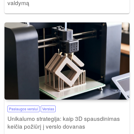
valdymą
Paslaugos verslui
Verslas
Unikalumo strategija: kaip 3D spausdinimas
keičia požiūrį į verslo dovanas