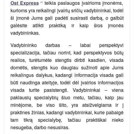
Ost Express
‘‘ teikia paslaugos įvairioms įmonėms,
kurioms yra reikalingi įvairių sričių vadybininkai, todėl
ši įmonė Jums gali padėti susirasti darbą, o galbūt
galėsite atlikti praktiką ir kaip šios įmonės
vadybininkas.
Vadybininko darbas – labai perspektyvi
specializacija, tačiau norint, kad perspektyvos būtų
realios, turėtumėte stengtis dirbti kasdien, visada
domėtis, stengtis kuo daugiau sužinoti apie Jums
reikalingus dalykus, kadangi informacija visada gali
būti naudinga ateityje, todėl dėl įvairios informacijos
visada turite pasistengti. Vadybininkai – viena
paklausių specialybių šiuo metu, tačiau, kaip jau
minėjome, be viso šito, yra atsižvelgiama ir į
praktines žinias, kadangi vadybininkai, kurie pabaigė
tam tikrą specialybę, tačiau praktiškai nieko
nesugeba, darbo nesusiras.