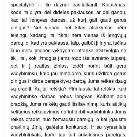
specialybė – itin dažnai pasitaikanti. Klausimas,
kodėl taip yra, dėl didelės paklausos, ar dėl gandų,
kad tai lengvas darbas, už kurį gali gauti gerus
pinigus? Nei vienas, nei kitas atsakymas nėra
teisingi, kadangi tai tikrai nėra vienas iš lengvųjų
darbų, o, kad yra paklausa, taip, galbūt ji ir yra, tačiau
šiuo metu įmonės vykdydami atranką atsižvelgia ne
tik į tai, kokį žmogus jiems rodo išsilavinimo laipsnį,
bet ir į realias žinias, todėl norint būti geru
vadybininku, kaip jau minėjome, kuris uždirba gerus
pinigus ir dirba perspektyvų darbą, Jums reikės daug
ką praeiti. Ką tai reiškia? Pirmiausia tai reiškia, kad
vadybininko darbas nebus lengvas. Kalbant apie
pradžią, Jums reikėtų gauti išsilavinimą, kuris atitiktų
keliamus reikalavimus norint dirbti vadybininku Jums
reikės pradėti nuo žemiausių pareigų, o kai įgausite
praktinių žinių, galėsite konkuruoti ir su vyresniais
vadybininkais, kurie jau turi aukštesnes pareigas,