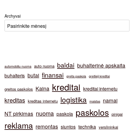
Archyvai
baldai
buhalterinė apskaita
auto nuoma
automobiliu nuoma
finansai
butai
buhalteris
greita paskola
greitieji kreditai
kreditai
Kaina
kreditai internetu
greitos paskolos
logistika
kreditas
namai
kreditas internetu
maistas
paskolos
nuoma
NT pirkimas
paskola
pinigai
reklama
remontas
siuntos
technika
verslininkai