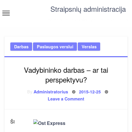
Skip
Straipsnių administracija
to
content
straipsniai ir tekstai įvairiomis temomis
Darbas
Paslaugos verslui
Verslas
Vadybininko darbas – ar tai
perspektyvu?
Posted
By
Administratorius
2015-12-25
on
on
Leave a Comment
Vadybininko
darbas
–
ar
tai
Ši
perspektyvu?