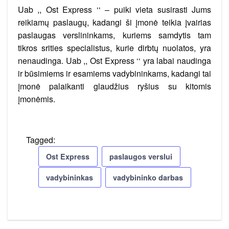
Uab ,, Ost Express ‘‘ – puiki vieta susirasti Jums
reikiamų paslaugų, kadangi ši įmonė teikia įvairias
paslaugas verslininkams, kuriems samdytis tam
tikros srities specialistus, kurie dirbtų nuolatos, yra
nenaudinga. Uab ,, Ost Express ‘‘ yra labai naudinga
ir būsimiems ir esamiems vadybininkams, kadangi tai
įmonė palaikanti glaudžius ryšius su kitomis
įmonėmis.
Tagged:
Ost Express
paslaugos verslui
vadybininkas
vadybininko darbas