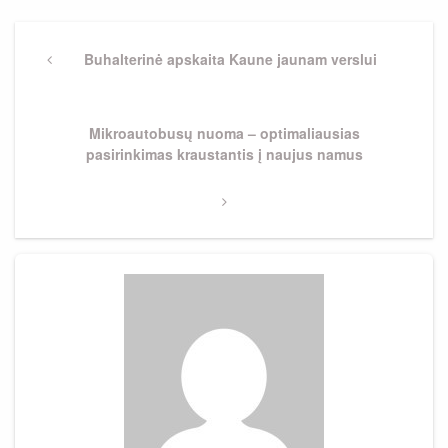
Navigacija
tarp
Previous
Buhalterinė apskaita Kaune jaunam verslui
Post
įrašų
Next
Mikroautobusų nuoma – optimaliausias
Post
pasirinkimas kraustantis į naujus namus