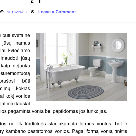
Posted
on
Leave a Comment
2016-11-03
on
Vonios
tipai:
kokį
pasirinkti?
 būti svetainė
i jūsų namus
siai kviečiame
inaudoti jūsų
, kaip nejauku
nesuremontuotą
rašosi būti
simų – kokias
iai kokį vonios
agal mažiausiai
kurios pagaminta vonia bei papildomas jos funkcijas.
rios ne tik tradicinės stačiakampio formos vonios, bet ir
ury kambario pastatomos vonios. Pagal formą vonią rinktis