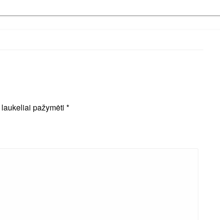
i laukeliai pažymėti
*