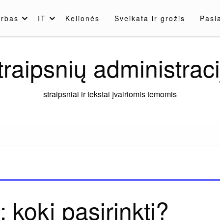
rbas
IT
Kelionės
Sveikata ir grožis
Pasl
traipsnių administraci
straipsniai ir tekstai įvairiomis temomis
: kokį pasirinkti?