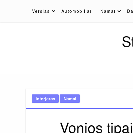
Skip
to
Verslas
Automobiliai
Namai
Da
content
S
Interjeras
Namai
Vonios tipai