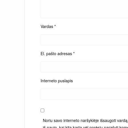
Vardas
*
El. pašto adresas
*
Interneto puslapis
Noriu savo interneto naršyklėje išsaugoti vardą, 
iš naujo, kai kitą kartą vėl norėsiu parašyti kom