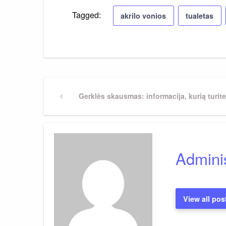
Tagged:
akrilo vonios
tualetas
Navigacija
Previous
Gerklės skausmas: informacija, kurią turite
Post
tarp
įrašų
Adminis
View all pos