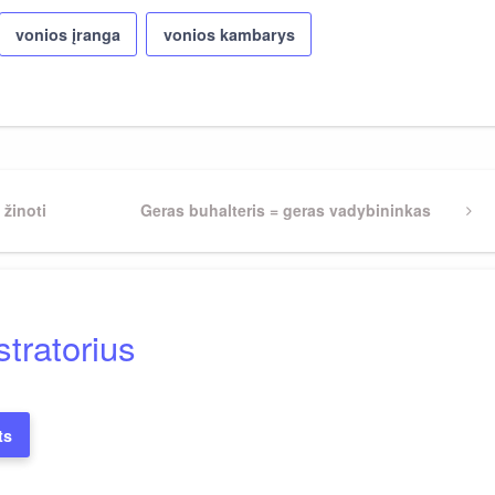
vonios įranga
vonios kambarys
 žinoti
Next
Geras buhalteris = geras vadybininkas
Post
tratorius
ts