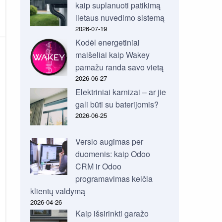
kaip suplanuoti patikimą
lietaus nuvedimo sistemą
2026-07-19
Kodėl energetiniai
maišeliai kaip Wakey
pamažu randa savo vietą
2026-06-27
Elektriniai karnizai – ar jie
gali būti su baterijomis?
2026-06-25
Verslo augimas per
duomenis: kaip Odoo
CRM ir Odoo
programavimas keičia
klientų valdymą
2026-04-26
Kaip išsirinkti garažo