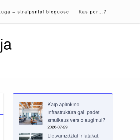
auga – straipsniai bloguose
Kas per…?
ja
Kaip aplinkinė
infrastruktūra gali padėti
smulkaus verslo augimui?
2026-07-29
Lietvamzdžiai ir latakai: