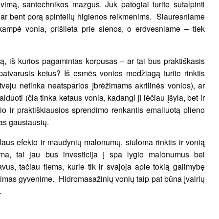
avimą, santechnikos mazgus. Juk patogiai turite sutalpinti
 dar bent porą spintelių higienos reikmenims. Siauresniame
ampė vonia, prišlieta prie sienos, o erdvesniame – tiek
ą, iš kurios pagamintas korpusas – ar tai bus praktiškasis
patvarusis ketus? Iš esmės vonios medžiagą turite rinktis
atveju netinka neatsparios įbrėžimams akrilinės vonios), ar
aiduoti (čia tinka ketaus vonia, kadangi ji lėčiau įšyla, bet ir
sio ir praktiškiausios sprendimo renkantis emaliuotą plieno
nas gausiausių.
alaus efekto ir maudynių malonumų, siūloma rinktis ir vonią
ma, tai jau bus investicija į spa lygio malonumus bei
us, tačiau tiems, kurie tik ir svajoja apie tokią galimybę
dimas gyvenime. Hidromasažinių vonių taip pat būna įvairių
.