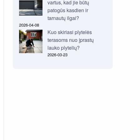
vartus, kad jie būtų
patogūs kasdien ir
tarnautų ilgai?
2026-04-08
Kuo skiriasi plytelės
terasoms nuo įprastų
lauko plytelių?
2026-03-23