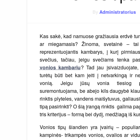
By
Administratorius
Kas sakė, kad namuose gražiausia erdvė turi
ar miegamasis? Žinoma, svetainė – ta
reprezentuojantis kambarys, į kurį pirmiau
svečius, tačiau, jeigu svečiams tenka pas
vonios kambariu
? Tad jau įsivaizduojate
turėtų būti bet kam įeiti į netvarkingą ir 
vonią. Jeigu jūsų vonia tiesiog p
suremontuojama, be abejo kils daugybė klau
rinktis plyteles, vandens maišytuvus, galiaus
tipą pasirinkti? O šią įrangą rinktis galima p
tris kriterijus – formą bei dydį, medžiagą iš 
Vonios tipų šiandien yra įvairių – populia
kampinės- trikampės vonios, ovalios ar vid