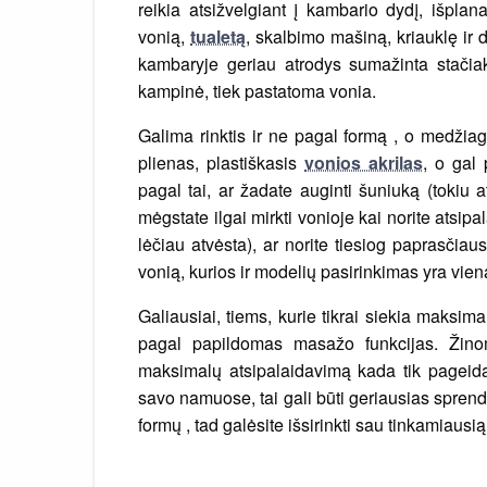
reikia atsižvelgiant į kambario dydį, išplan
vonią,
tualetą
, skalbimo mašiną, kriauklę ir
kambaryje geriau atrodys sumažinta stačiak
kampinė, tiek pastatoma vonia.
Galima rinktis ir ne pagal formą , o medžiag
plienas, plastiškasis
vonios akrilas
, o gal 
pagal tai, ar žadate auginti šuniuką (tokiu 
mėgstate ilgai mirkti vonioje kai norite atsipal
lėčiau atvėsta), ar norite tiesiog paprasčiau
vonią, kurios ir modelių pasirinkimas yra vie
Galiausiai, tiems, kurie tikrai siekia maksim
pagal papildomas masažo funkcijas. Žino
maksimalų atsipalaidavimą kada tik pageidav
savo namuose, tai gali būti geriausias spren
formų , tad galėsite išsirinkti sau tinkamiausią