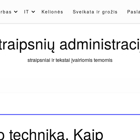
rbas
IT
Kelionės
Sveikata ir grožis
Pasl
traipsnių administraci
straipsniai ir tekstai įvairiomis temomis
 technika. Kaip