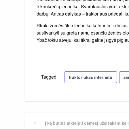
ir konkrečią techniką. Svarbiausias yra traktor
darbų. Antras dalykas – traktoriaus priedai, ku
Rimta žemės ūkio technika kainuoja ir rimtus 
susitvarkyti su greta namų esančiu žemės plote
Ypač tokiu atveju, kai tikrai galite įsigyti pigia
Tagged:
traktoriukas internetu
že
Navigacija
Previous
Į ką būtina atkreipti dėmesį užsisakant ke