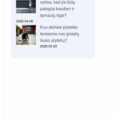
vartus, kad jie būtų
patogūs kasdien ir
tarnautų ilgai?
2026-04-08
Kuo skiriasi plytelės
terasoms nuo įprastų
lauko plytelių?
2026-03-23