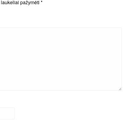
i laukeliai pažymėti
*