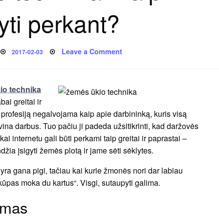
yti perkant?
Posted
on
Leave a Comment
2017-02-03
on
Žemės
ūkio
technika.
Kaip
sutaupyti
io technika
perkant?
ai greitai ir
o profesiją negalvojama kaip apie darbininką, kuris visą
ina darbus. Tuo pačiu ji padeda užsitikrinti, kad daržovės
kai internetu gali būti perkami taip greitai ir paprastai –
ia įsigyti žemės plotą ir jame sėti sėklytes.
 yra gana pigi, tačiau kai kurie žmonės nori dar labiau
skūpas moka du kartus“. Visgi, sutaupyti galima.
imas