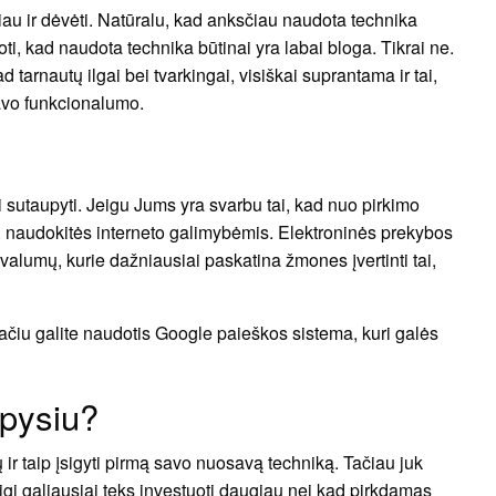
tačiau ir dėvėti. Natūralu, kad anksčiau naudota technika
oti, kad naudota technika būtinai yra labai bloga. Tikrai ne.
tarnautų ilgai bei tvarkingai, visiškai suprantama ir tai,
avo funkcionalumo.
 sutaupyti. Jeigu Jums yra svarbu tai, kad nuo pirkimo
a, naudokitės interneto galimybėmis. Elektroninės prekybos
privalumų, kurie dažniausiai paskatina žmones įvertinti tai,
ačiu galite naudotis Google paieškos sistema, kuri galės
upysiu?
ir taip įsigyti pirmą savo nuosavą techniką. Tačiau juk
gi galiausiai teks investuoti daugiau nei kad pirkdamas