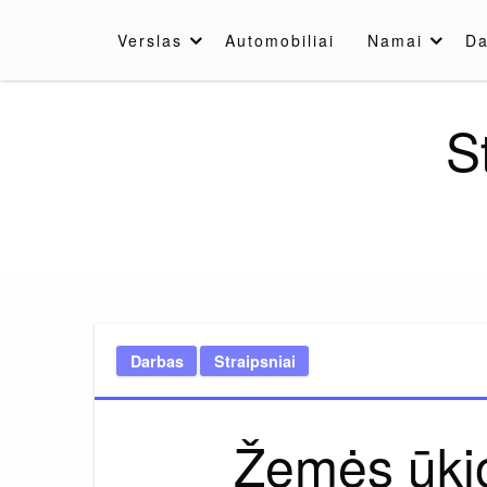
Skip
to
Verslas
Automobiliai
Namai
Da
content
S
Darbas
Straipsniai
Žemės ūkio