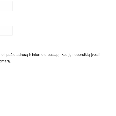
el. pašto adresą ir interneto puslapį, kad jų nebereiktų įvesti
entarą.