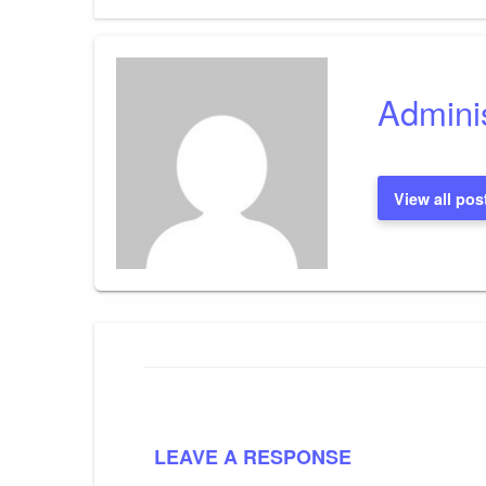
Post
tarp
įrašų
Adminis
View all pos
LEAVE A RESPONSE