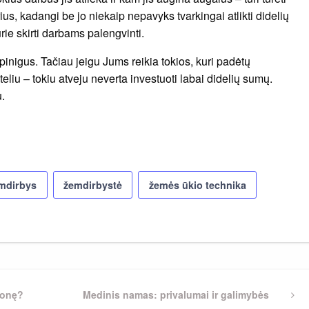
ius, kadangi be jo niekaip nepavyks tvarkingai atlikti didelių
rie skirti darbams palengvinti.
pinigus. Tačiau jeigu Jums reikia tokios, kuri padėtų
liu – tokiu atveju neverta investuoti labai didelių sumų.
u.
mdirbys
žemdirbystė
žemės ūkio technika
lionę?
Next
Medinis namas: privalumai ir galimybės