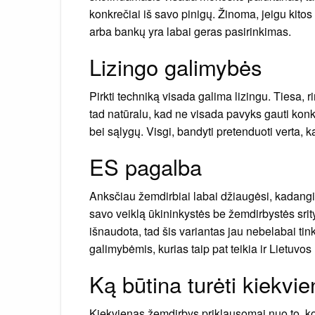
konkrečiai iš savo pinigų. Žinoma, jeigu kitos
arba bankų yra labai geras pasirinkimas.
Lizingo galimybės
Pirkti techniką visada galima lizingu. Tiesa, 
tad natūralu, kad ne visada pavyks gauti konkr
bei sąlygų. Visgi, bandyti pretenduoti verta, 
ES pagalba
Anksčiau žemdirbiai labai džiaugėsi, kadangi
savo veiklą ūkininkystės be žemdirbystės srity
išnaudota, tad šis variantas jau nebelabai 
galimybėmis, kurias taip pat teikia ir Lietuvo
Ką būtina turėti kiekvi
Kiekvienas žemdirbys priklausomai nuo to, koki