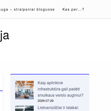
auga – straipsniai bloguose
Kas per…?
ja
Kaip aplinkinė
infrastruktūra gali padėti
smulkaus verslo augimui?
2026-07-29
Lietvamzdžiai ir latakai: