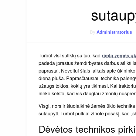
sutaup
By
Administratorius
Turbūt visi sutiktų su tuo, kad
rimta žemės ūk
padeda įprastus žemdirbystės darbus atlikti lab
paprastai. Neveltui šiais laikais apie ūkinink
dieną pluša. Paprasčiausiai, technika palengv
užaugs tokios, kokių yra tikimasi. Kai traktoriu
nieko keisto, kad vis daugiau žmonių nusprendž
Visgi, nors ir šiuolaikinė žemės ūkio technika
sutaupyti. Turbūt puikiai žinote posakį, kad „
Dėvėtos technikos pirk