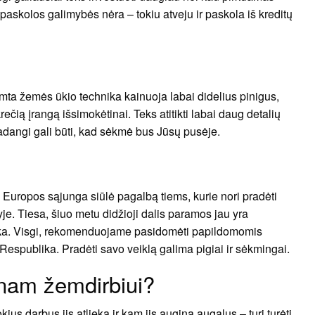
 paskolos galimybės nėra – tokiu atveju ir paskola iš kreditų
rimta žemės ūkio technika kainuoja labai didelius pinigus,
ečią įrangą išsimokėtinai. Teks atitikti labai daug detalių
kadangi gali būti, kad sėkmė bus Jūsų pusėje.
 Europos sąjunga siūlė pagalbą tiems, kurie nori pradėti
je. Tiesa, šiuo metu didžioji dalis paramos jau yra
tinka. Visgi, rekomenduojame pasidomėti papildomomis
s Respublika. Pradėti savo veiklą galima pigiai ir sėkmingai.
enam žemdirbiui?
us darbus jis atlieka ir kam jis augina augalus – turi turėti