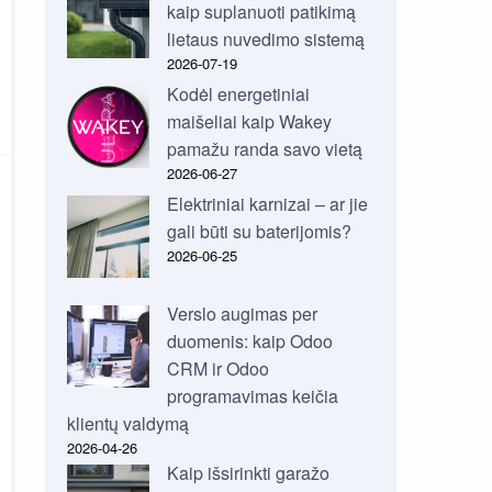
kaip suplanuoti patikimą
lietaus nuvedimo sistemą
2026-07-19
Kodėl energetiniai
maišeliai kaip Wakey
pamažu randa savo vietą
2026-06-27
Elektriniai karnizai – ar jie
gali būti su baterijomis?
2026-06-25
Verslo augimas per
duomenis: kaip Odoo
CRM ir Odoo
programavimas keičia
klientų valdymą
2026-04-26
Kaip išsirinkti garažo