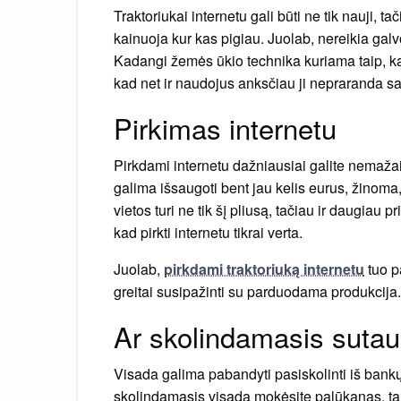
Traktoriukai internetu gali būti ne tik nauji, 
kainuoja kur kas pigiau. Juolab, nereikia galv
Kadangi žemės ūkio technika kuriama taip, kad 
kad net ir naudojus anksčiau ji nepraranda s
Pirkimas internetu
Pirkdami internetu dažniausiai galite nemažai
galima išsaugoti bent jau kelis eurus, žinom
vietos turi ne tik šį pliusą, tačiau ir daugiau 
kad pirkti internetu tikrai verta.
Juolab,
pirkdami traktoriuką internetu
tuo p
greitai susipažinti su parduodama produkcija.
Ar skolindamasis suta
Visada galima pabandyti pasiskolinti iš bankų 
skolindamasis visada mokėsite palūkanas, tai