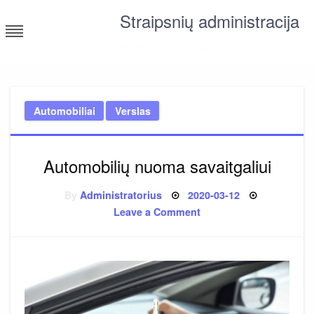
Skip
Straipsnių administracija
to
content
straipsniai ir tekstai įvairiomis temomis
Automobiliai
Verslas
Automobilių nuoma savaitgaliui
Posted
By
Administratorius
2020-03-12
on
on
Leave a Comment
Automobilių
nuoma
savaitgaliui