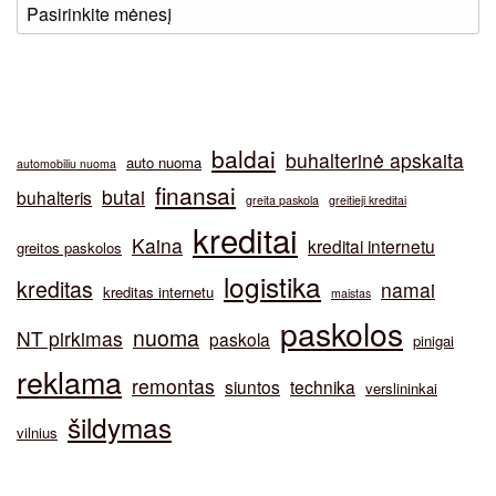
baldai
buhalterinė apskaita
auto nuoma
automobiliu nuoma
finansai
butai
buhalteris
greita paskola
greitieji kreditai
kreditai
Kaina
kreditai internetu
greitos paskolos
logistika
kreditas
namai
kreditas internetu
maistas
paskolos
nuoma
NT pirkimas
paskola
pinigai
reklama
remontas
siuntos
technika
verslininkai
šildymas
vilnius