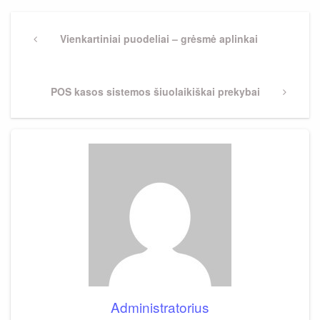
Navigacija
tarp
Previous
Vienkartiniai puodeliai – grėsmė aplinkai
Post
įrašų
Next
POS kasos sistemos šiuolaikiškai prekybai
Post
Administratorius