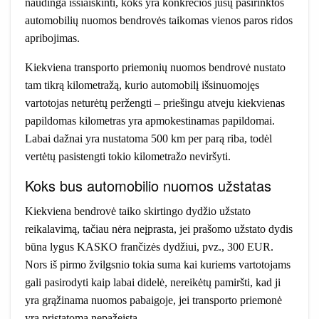
naudinga išsiaiškinti, koks yra konkrečios jūsų pasirinktos
automobilių nuomos bendrovės taikomas vienos paros ridos
apribojimas.
Kiekviena transporto priemonių nuomos bendrovė nustato
tam tikrą kilometražą, kurio automobilį išsinuomojęs
vartotojas neturėtų peržengti – priešingu atveju kiekvienas
papildomas kilometras yra apmokestinamas papildomai.
Labai dažnai yra nustatoma 500 km per parą riba, todėl
vertėtų pasistengti tokio kilometražo neviršyti.
Koks bus automobilio nuomos užstatas
Kiekviena bendrovė taiko skirtingo dydžio užstato
reikalavimą, tačiau nėra neįprasta, jei prašomo užstato dydis
būna lygus KASKO frančizės dydžiui, pvz., 300 EUR.
Nors iš pirmo žvilgsnio tokia suma kai kuriems vartotojams
gali pasirodyti kaip labai didelė, nereikėtų pamiršti, kad ji
yra grąžinama nuomos pabaigoje, jei transporto priemonė
yra pristatoma nepažeista.