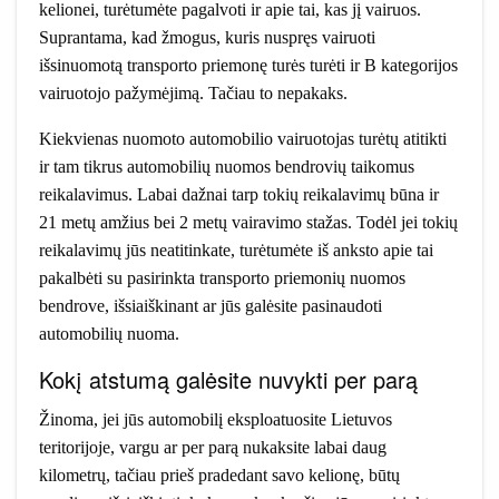
kelionei, turėtumėte pagalvoti ir apie tai, kas jį vairuos.
Suprantama, kad žmogus, kuris nuspręs vairuoti
išsinuomotą transporto priemonę turės turėti ir B kategorijos
vairuotojo pažymėjimą. Tačiau to nepakaks.
Kiekvienas nuomoto automobilio vairuotojas turėtų atitikti
ir tam tikrus automobilių nuomos bendrovių taikomus
reikalavimus. Labai dažnai tarp tokių reikalavimų būna ir
21 metų amžius bei 2 metų vairavimo stažas. Todėl jei tokių
reikalavimų jūs neatitinkate, turėtumėte iš anksto apie tai
pakalbėti su pasirinkta transporto priemonių nuomos
bendrove, išsiaiškinant ar jūs galėsite pasinaudoti
automobilių nuoma.
Kokį atstumą galėsite nuvykti per parą
Žinoma, jei jūs automobilį eksploatuosite Lietuvos
teritorijoje, vargu ar per parą nukaksite labai daug
kilometrų, tačiau prieš pradedant savo kelionę, būtų