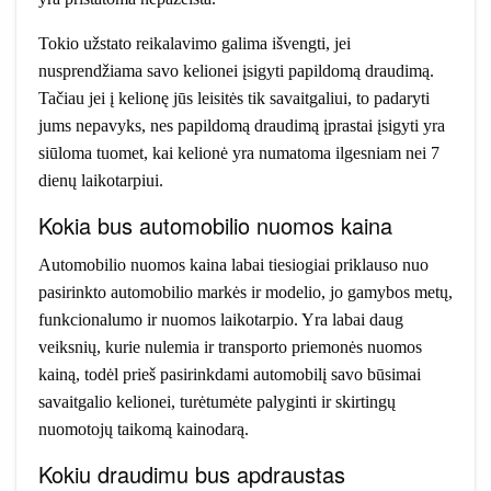
Tokio užstato reikalavimo galima išvengti, jei
nusprendžiama savo kelionei įsigyti papildomą draudimą.
Tačiau jei į kelionę jūs leisitės tik savaitgaliui, to padaryti
jums nepavyks, nes papildomą draudimą įprastai įsigyti yra
siūloma tuomet, kai kelionė yra numatoma ilgesniam nei 7
dienų laikotarpiui.
Kokia bus automobilio nuomos kaina
Automobilio nuomos kaina labai tiesiogiai priklauso nuo
pasirinkto automobilio markės ir modelio, jo gamybos metų,
funkcionalumo ir nuomos laikotarpio. Yra labai daug
veiksnių, kurie nulemia ir transporto priemonės nuomos
kainą, todėl prieš pasirinkdami automobilį savo būsimai
savaitgalio kelionei, turėtumėte palyginti ir skirtingų
nuomotojų taikomą kainodarą.
Kokiu draudimu bus apdraustas