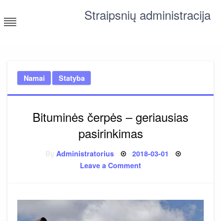
Skip
Straipsnių administracija
to
content
straipsniai ir tekstai įvairiomis temomis
Namai
Statyba
Bituminės čerpės – geriausias
pasirinkimas
Posted
By
Administratorius
2018-03-01
on
on
Leave a Comment
Bituminės
čerpės
–
geriausias
pasirinkimas