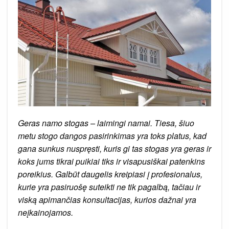
Geras namo stogas – laimingi namai. Tiesa, šiuo
metu stogo dangos pasirinkimas yra toks platus, kad
gana sunkus nuspręsti, kuris gi tas stogas yra geras ir
koks jums tikrai puikiai tiks ir visapusiškai patenkins
poreikius. Galbūt daugelis kreipiasi į profesionalus,
kurie yra pasiruošę suteikti ne tik pagalbą, tačiau ir
viską apimančias konsultacijas, kurios dažnai yra
neįkainojamos.