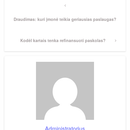
tarp
Previous
Post
įrašų
Draudimas: kuri įmonė teikia geriausias paslaugas?
Next
Kodėl kartais tenka refinansuoti paskolas?
Post
Administratorius