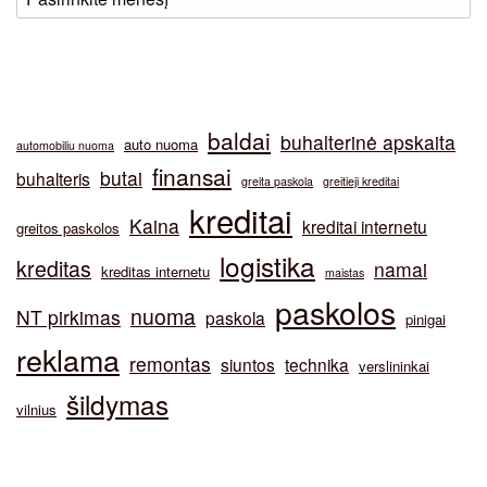
baldai
buhalterinė apskaita
auto nuoma
automobiliu nuoma
finansai
butai
buhalteris
greita paskola
greitieji kreditai
kreditai
Kaina
kreditai internetu
greitos paskolos
logistika
kreditas
namai
kreditas internetu
maistas
paskolos
nuoma
NT pirkimas
paskola
pinigai
reklama
remontas
siuntos
technika
verslininkai
šildymas
vilnius