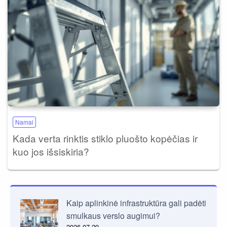
Namai
Kada verta rinktis stiklo pluošto kopėčias ir
kuo jos išsiskiria?
Kaip aplinkinė infrastruktūra gali padėti
smulkaus verslo augimui?
2026-07-29