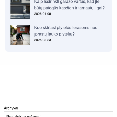
Kaip išsirinkti garažo vartus, kad jie
būtų patogūs kasdien ir tarnautų ilgai?
2026-04-08
Kuo skiriasi plytelės terasoms nuo
įprastų lauko plytelių?
2026-03-23
Archyvai