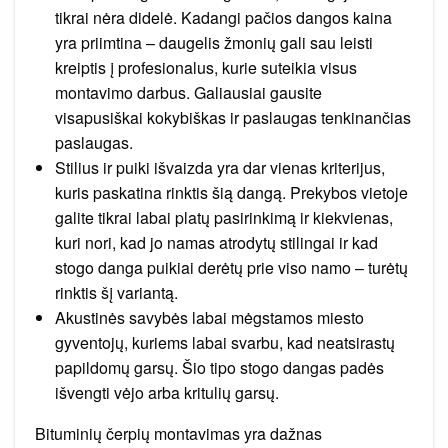
tikrai nėra didelė. Kadangi pačios dangos kaina
yra priimtina – daugelis žmonių gali sau leisti
kreiptis į profesionalus, kurie suteikia visus
montavimo darbus. Galiausiai gausite
visapusiškai kokybiškas ir paslaugas tenkinančias
paslaugas.
Stilius ir puiki išvaizda yra dar vienas kriterijus,
kuris paskatina rinktis šią dangą. Prekybos vietoje
galite tikrai labai platų pasirinkimą ir kiekvienas,
kuri nori, kad jo namas atrodytų stilingai ir kad
stogo danga puikiai derėtų prie viso namo – turėtų
rinktis šį variantą.
Akustinės savybės labai mėgstamos miesto
gyventojų, kuriems labai svarbu, kad neatsirastų
papildomų garsų. Šio tipo stogo dangas padės
išvengti vėjo arba kritulių garsų.
Bituminių čerpių montavimas yra dažnas