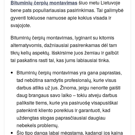
Bituminių čerpių montavimas
šiuo metu Lietuvoje
bene pats populiariausias pasirinkimas. Tai galimybė
gyventi tokiuose namuose apie kokius visada ir
svajojote.
Bituminių čerpių montavimas, lyginant su kitomis
alternatyvomis, dažniausiai pasirenkamas dėl tam
tikrų kelių aspektų. Išskirsime juos žemiau ir galbūt
tai paskatins rasti tai, kas jums labiausiai tinka.
Bituminių čerpių montavimas yra gana paprastas,
tad nebūtina samdytis profesionalų, kurie visus
darbus atliks už jus. Žinoma, jeigu nenorite gaišti
daug brangaus savo laiko – tokiu atveju darbus
paliksite tiems, kurie yra pasiruošę visapusiškai
patenkinti kliento poreikius ir garantuoti, kad
uždengtas stogas paprasčiausiai daugiau
nebekels problemų.
Šio tipo danga labai mėgstama, kadangi jos kaina