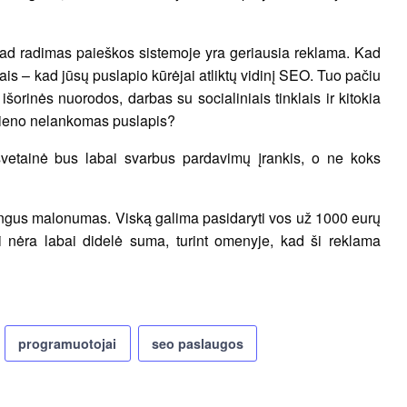
 kad radimas paieškos sistemoje yra geriausia reklama. Kad
ykais – kad jūsų puslapio kūrėjai atliktų vidinį SEO. Tuo pačiu
i išorinės nuorodos, darbas su socialiniais tinklais ir kitokia
ekieno nelankomas puslapis?
o svetainė bus labai svarbus pardavimų įrankis, o ne koks
angus malonumas. Viską galima pasidaryti vos už 1000 eurų
krai nėra labai didelė suma, turint omenyje, kad ši reklama
programuotojai
seo paslaugos