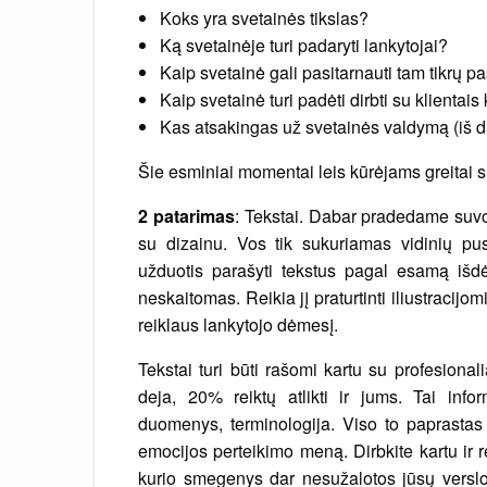
Koks yra svetainės tikslas?
Ką svetainėje turi padaryti lankytojai?
Kaip svetainė gali pasitarnauti tam tikrų 
Kaip svetainė turi padėti dirbti su klientai
Kas atsakingas už svetainės valdymą (iš d
Šie esminiai momentai leis kūrėjams greitai sup
2 patarimas
: Tekstai. Dabar pradedame suvok
su dizainu. Vos tik sukuriamas vidinių pus
užduotis parašyti tekstus pagal esamą išd
neskaitomas. Reikia jį praturtinti iliustracijo
reiklaus lankytojo dėmesį.
Tekstai turi būti rašomi kartu su profesional
deja, 20% reiktų atlikti ir jums. Tai infor
duomenys, terminologija. Viso to paprastas ra
emocijos perteikimo meną. Dirbkite kartu ir rez
kurio smegenys dar nesužalotos jūsų verslo