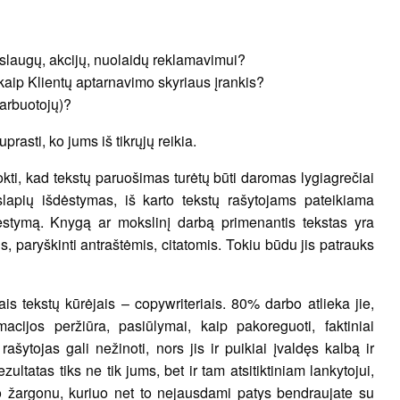
paslaugų, akcijų, nuolaidų reklamavimui?
s kaip Klientų aptarnavimo skyriaus įrankis?
arbuotojų)?
rasti, ko jums iš tikrųjų reikia.
ti, kad tekstų paruošimas turėtų būti daromas lygiagrečiai
lapių išdėstymas, iš karto tekstų rašytojams pateikiama
ėstymą. Knygą ar mokslinį darbą primenantis tekstas yra
mis, paryškinti antraštėmis, citatomis. Tokiu būdu jis patrauks
iais tekstų kūrėjais – copywriteriais. 80% darbo atlieka jie,
macijos peržiūra, pasiūlymai, kaip pakoreguoti, faktiniai
šytojas gali nežinoti, nors jis ir puikiai įvaldęs kalbą ir
ultatas tiks ne tik jums, bet ir tam atsitiktiniam lankytojui,
 žargonu, kuriuo net to nejausdami patys bendraujate su