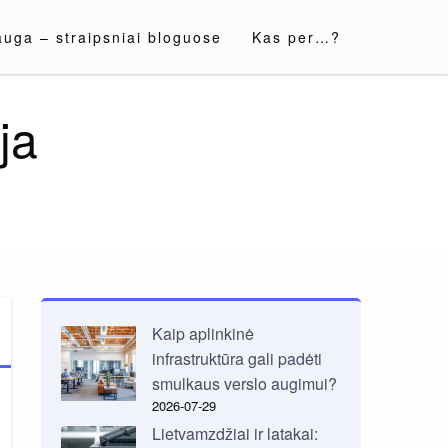
auga – straipsniai bloguose
Kas per…?
ja
Kaip aplinkinė
infrastruktūra gali padėti
smulkaus verslo augimui?
2026-07-29
Lietvamzdžiai ir latakai: