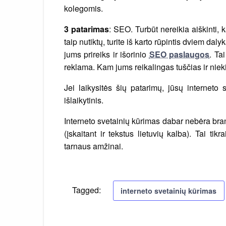
kolegomis.
3 patarimas
: SEO. Turbūt nereikia aiškinti,
taip nutiktų, turite iš karto rūpintis dviem dal
jums prireiks ir išorinio
SEO paslaugos
. Ta
reklama. Kam jums reikalingas tuščias ir ni
Jei laikysitės šių patarimų, jūsų internet
išlaikytinis.
Interneto svetainių kūrimas dabar nebėra br
(įskaitant ir tekstus lietuvių kalba). Tai ti
tarnaus amžinai.
Tagged:
interneto svetainių kūrimas