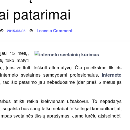
ai patarimai
Posted
on
Leave a Comment
2015-03-05
on
Interneto
svetainių
kūrimas
–
3
 jau 15 metų,
esminiai
patarimai
tų teko matyti
, juos vertinti, ieškoti alternatyvų. Čia pateiksime tik tris
interneto svetaines samdydami profesionalus.
Interneto
, tad šio patarimo jau nebeduosime (dar prieš 5 metus jis
rbus atlikti reikia kiekvienam užsakovui. To nepadarys
uks, sugaišta bus daug laiko nelabai reikalingai komunikacijai,
rumpas svetainės tikslų aprašymas. Jame turėtų atsispindėti