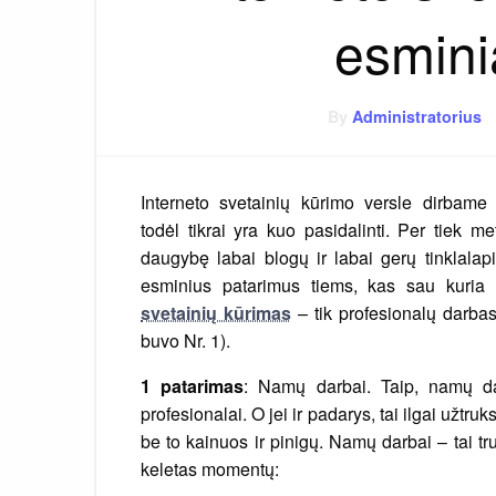
esmini
By
Administratorius
Interneto svetainių kūrimo versle dirbame
todėl tikrai yra kuo pasidalinti. Per tiek me
daugybę labai blogų ir labai gerų tinklalapių
esminius patarimus tiems, kas sau kuria 
svetainių kūrimas
– tik profesionalų darbas
buvo Nr. 1).
1 patarimas
: Namų darbai. Taip, namų da
profesionalai. O jei ir padarys, tai ilgai užtr
be to kainuos ir pinigų. Namų darbai – tai t
keletas momentų: