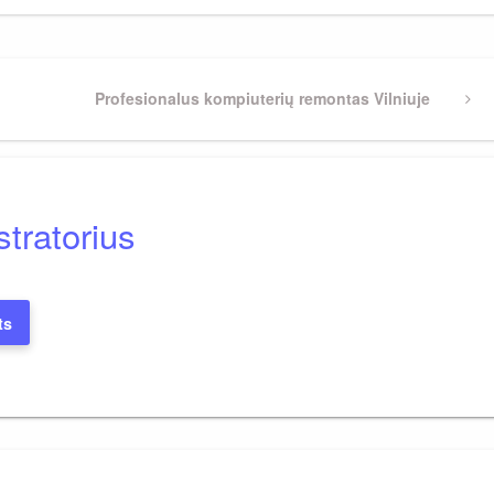
Next
Profesionalus kompiuterių remontas Vilniuje
Post
tratorius
ts