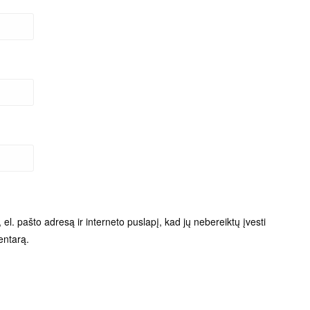
el. pašto adresą ir interneto puslapį, kad jų nebereiktų įvesti
entarą.