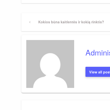
Navigacija
Previous
Kokios būna kaitlentės ir kokią rinktis?
Post
tarp
įrašų
Adminis
View all pos