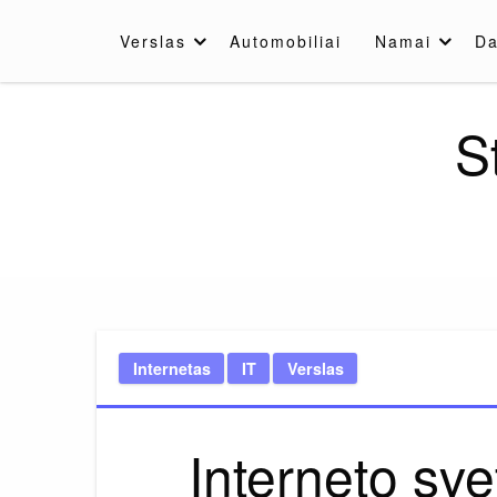
Skip
to
Verslas
Automobiliai
Namai
Da
content
S
Internetas
IT
Verslas
Interneto sve