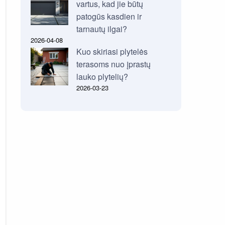
vartus, kad jie būtų
patogūs kasdien ir
tarnautų ilgai?
2026-04-08
Kuo skiriasi plytelės
terasoms nuo įprastų
lauko plytelių?
2026-03-23