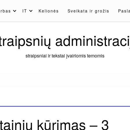
rbas
IT
Kelionės
Sveikata ir grožis
Pasl
traipsnių administraci
straipsniai ir tekstai įvairiomis temomis
tainių kūrimas – 3