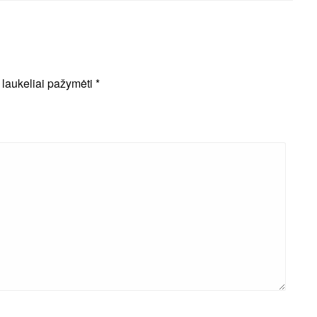
i laukeliai pažymėti
*