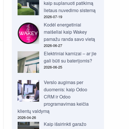
kaip suplanuoti patikimą
lietaus nuvedimo sistemą
2026-07-19
Kodėl energetiniai
maišeliai kaip Wakey
pamažu randa savo vietą
2026-06-27
Elektriniai karnizai – ar jie
gali būti su baterijomis?
2026-06-25
Verslo augimas per
duomenis: kaip Odoo
CRM ir Odoo
programavimas keičia
klientų valdymą
2026-04-26
Kaip išsirinkti garažo