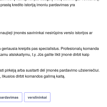
prastą kredito istoriją imoniu pardavimas yra
naujieji įmonės savininkai nesirūpins verslo istorijos ar
a geriausia kreiptis pas specialistus. Profesionalų komanda
u atsiskaitymu, t.y. Jūs galite likti įmonė dirbti kaip
ti pirkėją arba susitarti dėl įmonės pardavimo užsieniečiui.
 likusios dirbti komandos galimą kaitą.
pardavimas
verslininkai