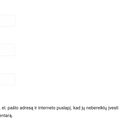
el. pašto adresą ir interneto puslapį, kad jų nebereiktų įvesti
entarą.