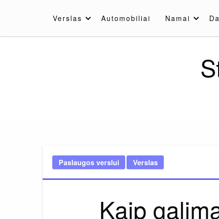
Skip
to
Verslas
Automobiliai
Namai
Da
content
S
Paslaugos verslui
Verslas
Kaip galim