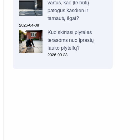
vartus, kad jie būtų
patogūs kasdien ir
tarnautų ilgai?
2026-04-08
Kuo skiriasi plytelės
terasoms nuo įprastų
lauko plytelių?
2026-03-23