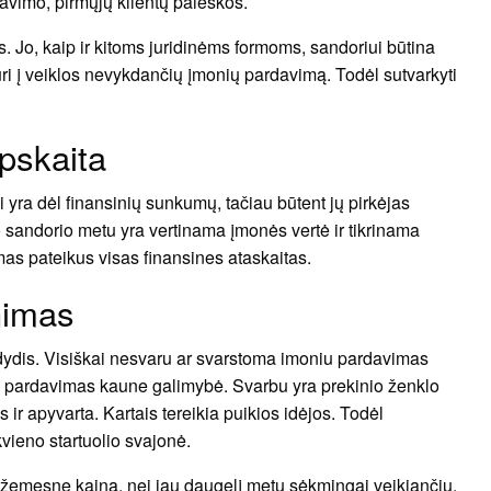
rmavimo, pirmųjų klientų paieškos.
 Jo, kaip ir kitoms juridinėms formoms, sandoriui būtina
ūri į veiklos nevykdančių įmonių pardavimą. Todėl sutvarkyti
pskaita
yra dėl finansinių sunkumų, tačiau būtent jų pirkėjas
o sandorio metu yra vertinama įmonės vertė ir tikrinama
as pateikus visas finansines ataskaitas.
nimas
 dydis. Visiškai nesvaru ar svarstoma imoniu pardavimas
u pardavimas kaune galimybė. Svarbu yra prekinio ženklo
ir apyvarta. Kartais tereikia puikios idėjos. Todėl
ieno startuolio svajonė.
žemesnę kainą, nei jau daugelį metų sėkmingai veikiančių.