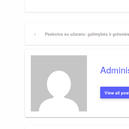
Navigacija
Previous
Paskolos su užstatu: galimybės ir grėsmė
Post
tarp
įrašų
Adminis
View all pos