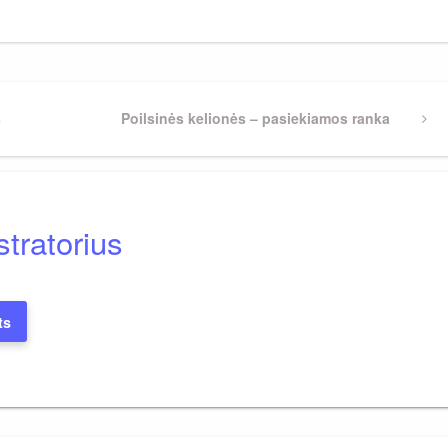
s
Next
Poilsinės kelionės – pasiekiamos ranka
Post
tratorius
ts