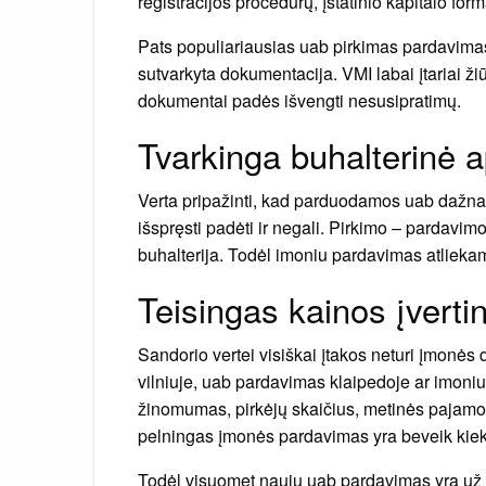
registracijos procedūrų, įstatinio kapitalo fo
Pats populiariausias uab pirkimas pardavimas.
sutvarkyta dokumentacija. VMI labai įtariai ži
dokumentai padės išvengti nesusipratimų.
Tvarkinga buhalterinė a
Verta pripažinti, kad parduodamos uab dažnai 
išspręsti padėti ir negali. Pirkimo – pardavim
buhalterija. Todėl imoniu pardavimas atliekam
Teisingas kainos įverti
Sandorio vertei visiškai įtakos neturi įmonės
vilniuje, uab pardavimas klaipedoje ar imoni
žinomumas, pirkėjų skaičius, metinės pajamos 
pelningas įmonės pardavimas yra beveik kiekv
Todėl visuomet nauju uab pardavimas yra už 