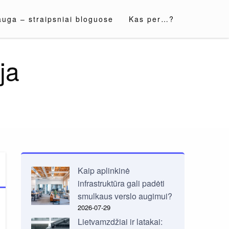
auga – straipsniai bloguose
Kas per…?
ja
Kaip aplinkinė
infrastruktūra gali padėti
smulkaus verslo augimui?
2026-07-29
Lietvamzdžiai ir latakai: