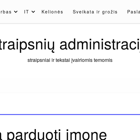
rbas
IT
Kelionės
Sveikata ir grožis
Pasl
traipsnių administraci
straipsniai ir tekstai įvairiomis temomis
a parduoti įmonę