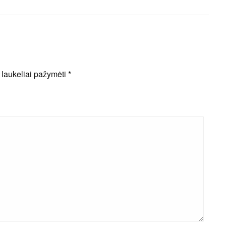
i laukeliai pažymėti
*