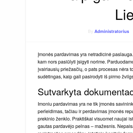
Li
By
Administratorius
Įmonės pardavimas yra netradicinė paslauga.
kam nors pasiūlyti įsigyti norime. Parduoda
įvairiausių priežasčių, o pats procesas nėra t
sudėtingas, kaip gali pasirodyti iš pirmo žvilg
Sutvarkyta dokumentac
Imoniu pardavimas yra ne tik įmonės savinink
perleidimas, tačiau ir perdavimas įmonės repu
prekinio ženklo. Praktiškai visuomet naujai is
gautas pardavėjo pelnas – mažesnis. Nepaisa