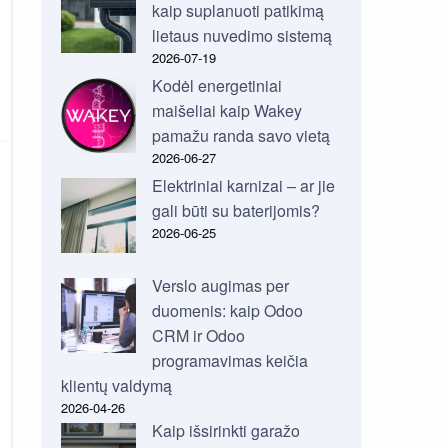
kaip suplanuoti patikimą
lietaus nuvedimo sistemą
2026-07-19
Kodėl energetiniai
maišeliai kaip Wakey
pamažu randa savo vietą
2026-06-27
Elektriniai karnizai – ar jie
gali būti su baterijomis?
2026-06-25
Verslo augimas per
duomenis: kaip Odoo
CRM ir Odoo
programavimas keičia
klientų valdymą
2026-04-26
Kaip išsirinkti garažo