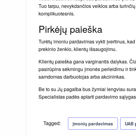
Tuo tarpu, nevykdančios veiklos arba turinčių 
komplikuotesnis.
Pirkėjų paieška
Turėtų imoniu pardavimas vykti įvertinus, kad 
prekinio ženklo, klientų išsaugojimu.
Klientų paieška gana varginantis dalykas. Či
pasirūpins sėkmingu įmonės perleidimu ir tinkam
samdomas darbuotojas arba akcininkas.
Be to su Jų pagalba bus žymiai lengviau suras
Specialistas padės aptarti pardavimo sąlygas,
Tagged:
įmonių pardavimas
UAB 