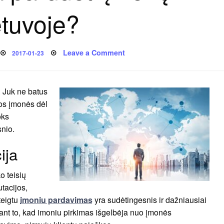
etuvoje?
Posted
on
Leave a Comment
2017-01-23
on
Kaip
galima
parduoti
įmonę
Lietuvoje?
 Juk ne batus
mos įmonės dėl
oks
snio.
ija
o teisių
tacijos,
teigtu
imoniu pardavimas
yra sudėtingesnis ir dažniausiai
nt to, kad imoniu pirkimas išgelbėja nuo įmonės