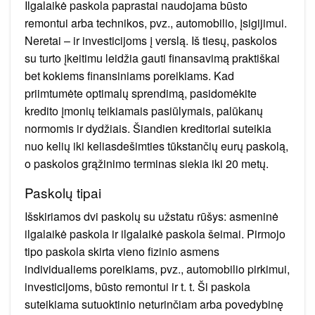
Ilgalaikė paskola paprastai naudojama būsto
remontui arba technikos, pvz., automobilio, įsigijimui.
Neretai – ir investicijoms į verslą. Iš tiesų, paskolos
su turto įkeitimu leidžia gauti finansavimą praktiškai
bet kokiems finansiniams poreikiams. Kad
priimtumėte optimalų sprendimą, pasidomėkite
kredito įmonių teikiamais pasiūlymais, palūkanų
normomis ir dydžiais. Šiandien kreditoriai suteikia
nuo kelių iki keliasdešimties tūkstančių eurų paskolą,
o paskolos grąžinimo terminas siekia iki 20 metų.
Paskolų tipai
Išskiriamos dvi paskolų su užstatu rūšys: asmeninė
ilgalaikė paskola ir ilgalaikė paskola šeimai. Pirmojo
tipo paskola skirta vieno fizinio asmens
individualiems poreikiams, pvz., automobilio pirkimui,
investicijoms, būsto remontui ir t. t. Ši paskola
suteikiama sutuoktinio neturinčiam arba povedybinę