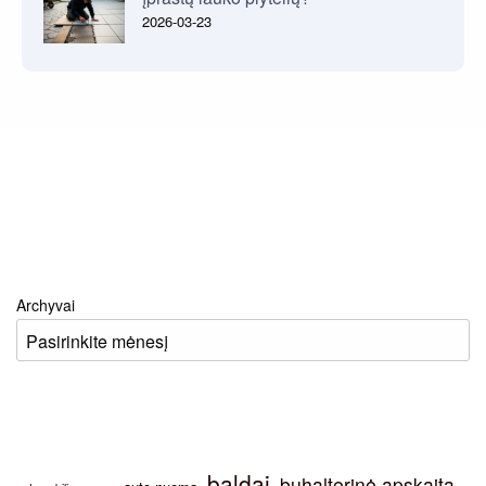
2026-03-23
Archyvai
baldai
buhalterinė apskaita