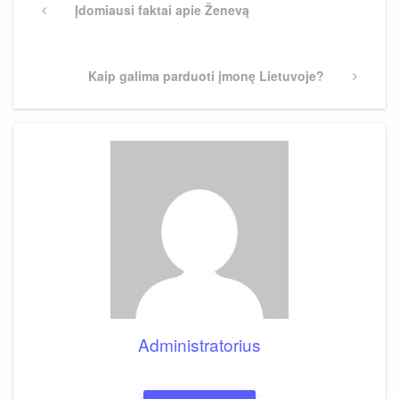
tarp
Previous
Įdomiausi faktai apie Ženevą
Post
įrašų
Next
Kaip galima parduoti įmonę Lietuvoje?
Post
Administratorius