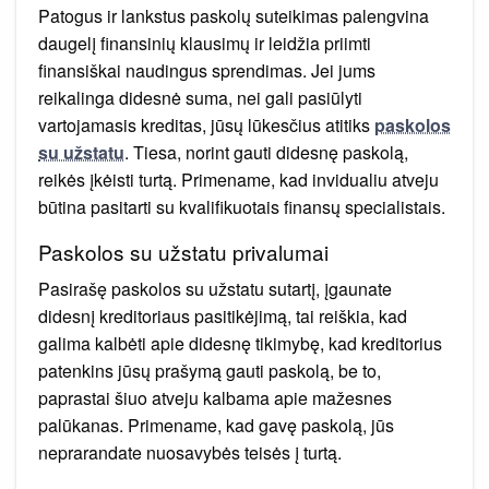
Patogus ir lankstus paskolų suteikimas palengvina
daugelį finansinių klausimų ir leidžia priimti
finansiškai naudingus sprendimas. Jei jums
reikalinga didesnė suma, nei gali pasiūlyti
vartojamasis kreditas, jūsų lūkesčius atitiks
paskolos
su užstatu
. Tiesa, norint gauti didesnę paskolą,
reikės įkėisti turtą. Primename, kad invidualiu atveju
būtina pasitarti su kvalifikuotais finansų specialistais.
Paskolos su užstatu privalumai
Pasirašę paskolos su užstatu sutartį, įgaunate
didesnį kreditoriaus pasitikėjimą, tai reiškia, kad
galima kalbėti apie didesnę tikimybę, kad kreditorius
patenkins jūsų prašymą gauti paskolą, be to,
paprastai šiuo atveju kalbama apie mažesnes
palūkanas. Primename, kad gavę paskolą, jūs
neprarandate nuosavybės teisės į turtą.