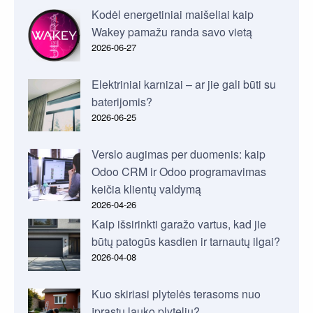
Kodėl energetiniai maišeliai kaip
Wakey pamažu randa savo vietą
2026-06-27
Elektriniai karnizai – ar jie gali būti su
baterijomis?
2026-06-25
Verslo augimas per duomenis: kaip
Odoo CRM ir Odoo programavimas
keičia klientų valdymą
2026-04-26
Kaip išsirinkti garažo vartus, kad jie
būtų patogūs kasdien ir tarnautų ilgai?
2026-04-08
Kuo skiriasi plytelės terasoms nuo
įprastų lauko plytelių?