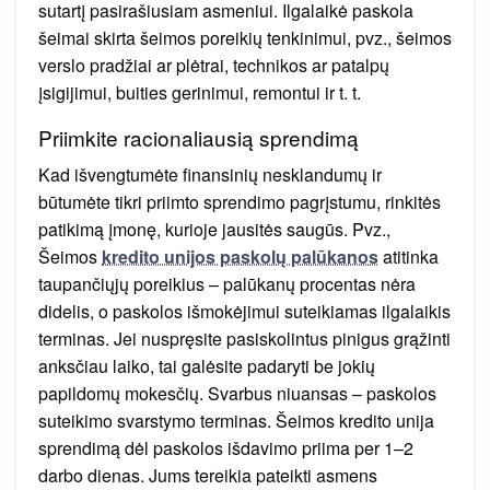
sutartį pasirašiusiam asmeniui. Ilgalaikė paskola
šeimai skirta šeimos poreikių tenkinimui, pvz., šeimos
verslo pradžiai ar plėtrai, technikos ar patalpų
įsigijimui, buities gerinimui, remontui ir t. t.
Priimkite racionaliausią sprendimą
Kad išvengtumėte finansinių nesklandumų ir
būtumėte tikri priimto sprendimo pagrįstumu, rinkitės
patikimą įmonę, kurioje jausitės saugūs. Pvz.,
Šeimos
kredito unijos paskolų palūkanos
atitinka
taupančiųjų poreikius – palūkanų procentas nėra
didelis, o paskolos išmokėjimui suteikiamas ilgalaikis
terminas. Jei nuspręsite pasiskolintus pinigus grąžinti
anksčiau laiko, tai galėsite padaryti be jokių
papildomų mokesčių. Svarbus niuansas – paskolos
suteikimo svarstymo terminas. Šeimos kredito unija
sprendimą dėl paskolos išdavimo priima per 1–2
darbo dienas. Jums tereikia pateikti asmens