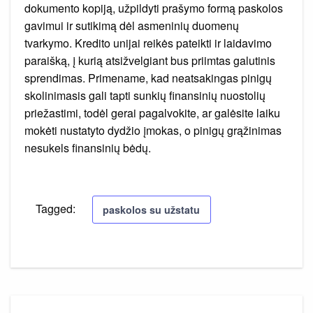
dokumento kopiją, užpildyti prašymo formą paskolos
gavimui ir sutikimą dėl asmeninių duomenų
tvarkymo. Kredito unijai reikės pateikti ir laidavimo
paraišką, į kurią atsižvelgiant bus priimtas galutinis
sprendimas. Primename, kad neatsakingas pinigų
skolinimasis gali tapti sunkių finansinių nuostolių
priežastimi, todėl gerai pagalvokite, ar galėsite laiku
mokėti nustatyto dydžio įmokas, o pinigų grąžinimas
nesukels finansinių bėdų.
Tagged:
paskolos su užstatu
Navigacija