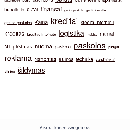
auto nuoma
automobiliu nuoma
finansai
butai
buhalteris
greita paskola
greitieji kreditai
kreditai
Kaina
kreditai internetu
greitos paskolos
logistika
kreditas
namai
kreditas internetu
maistas
paskolos
nuoma
NT pirkimas
paskola
pinigai
reklama
remontas
siuntos
technika
verslininkai
šildymas
vilnius
Visos teisės saugomos.