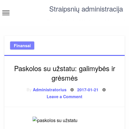
Skip
Straipsnių administracija
to
content
straipsniai ir tekstai įvairiomis temomis
Finansai
Paskolos su užstatu: galimybės ir
grėsmės
Posted
By
Administratorius
2017-01-21
on
on
Leave a Comment
Paskolos
su
užstatu:
galimybės
ir
grėsmės