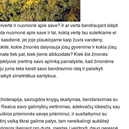
ertė ir nuomonė apie save? Ir ar verta bendraujant slėpti
ta nuomonė apie save ir tai, kokią vertę tau suteikiame ei
, kasdienė, jei joje plaukiojame kaip žuvis vandeny,
okite, kokie žmonės dalyvauja jūsų gyvenime ir kokia jūsų
unate tiek pat, kiek jiems atiduodate? Kiek šie žmonės
objektyviai įvertinę savo aplinką pamatysite, kad žmonėms
ju jums teks keisti savo bendravimo ratą ir palaikyti
aikyti simetriškus santykius.
sichoterapija, saviugdos knygų skaitymas, bendaravimas su
 Realus savo galimybių vertinimas, adekvačių lūkesčių sau
puikios priemonės savęs priėmimui, ir susitaikymui su
inį vaiką tikrai galime patys, tam nereikalingi aukštieji
ilgsnis išeinant pro duris, mestas į veidrodį, daug geresnė