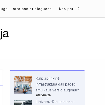
auga – straipsniai bloguose
Kas per…?
ja
Kaip aplinkinė
infrastruktūra gali padėti
smulkaus verslo augimui?
2026-07-29
Lietvamzdžiai ir latakai: