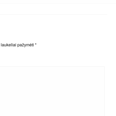
i laukeliai pažymėti
*