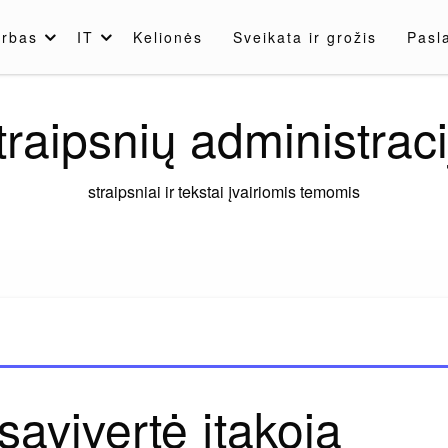
rbas
IT
Kelionės
Sveikata ir grožis
Pasl
traipsnių administraci
straipsniai ir tekstai įvairiomis temomis
avivertė įtakoja