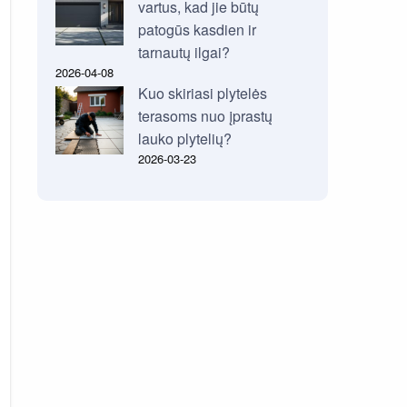
vartus, kad jie būtų
patogūs kasdien ir
tarnautų ilgai?
2026-04-08
Kuo skiriasi plytelės
terasoms nuo įprastų
lauko plytelių?
2026-03-23