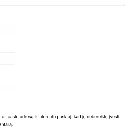
el. pašto adresą ir interneto puslapį, kad jų nebereiktų įvesti
entarą.