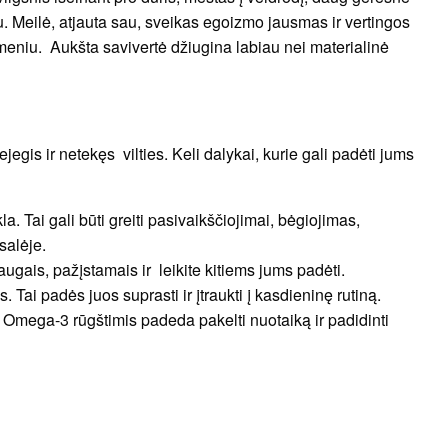
u. Meilė, atjauta sau, sveikas egoizmo jausmas ir vertingos
akmeniu. Aukšta savivertė džiugina labiau nei materialinė
ejegis ir netekęs vilties. Keli dalykai, kurie gali padėti jums
kla. Tai gali būti greiti pasivaikščiojimai, bėgiojimas,
salėje.
augais, pažįstamais ir leikite kitiems jums padėti.
Tai padės juos suprasti ir įtraukti į kasdieninę rutiną.
 Omega-3 rūgštimis padeda pakelti nuotaiką ir padidinti