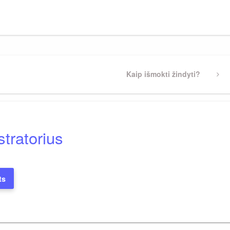
Next
Kaip išmokti žindyti?
Post
tratorius
ts