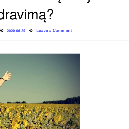
dravimą?
Posted
on
Leave a Comment
2020-06-29
on
Kaip
mūsų
savivertė
įtakoja
bendravimą?