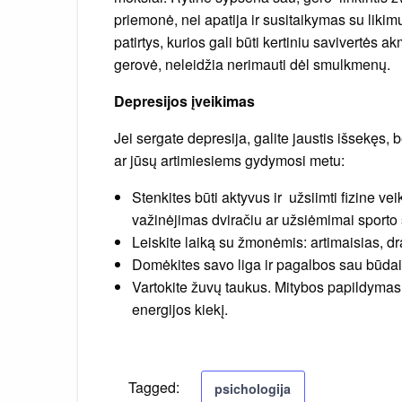
priemonė, nei apatija ir susitaikymas su likim
patirtys, kurios gali būti kertiniu savivertės 
gerovė, neleidžia nerimauti dėl smulkmenų.
Depresijos įveikimas
Jei sergate depresija, galite jaustis išsekęs, b
ar jūsų artimiesiems gydymosi metu:
Stenkites būti aktyvus ir užsiimti fizine vei
važinėjimas dviračiu ar užsiėmimai sporto 
Leiskite laiką su žmonėmis: artimaisias, dr
Domėkites savo liga ir pagalbos sau būdais. 
Vartokite žuvų taukus. Mitybos papildymas
energijos kiekį.
Tagged:
psichologija