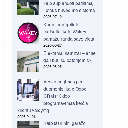
kaip suplanuoti patikimą
lietaus nuvedimo sistemą
2026-07-19
Kodėl energetiniai
maišeliai kaip Wakey
pamažu randa savo vietą
2026-06-27
Elektriniai karnizai – ar jie
gali būti su baterijomis?
2026-06-25
Verslo augimas per
duomenis: kaip Odoo
CRM ir Odoo
programavimas keičia
klientų valdymą
2026-04-26
Kaip išsirinkti garažo