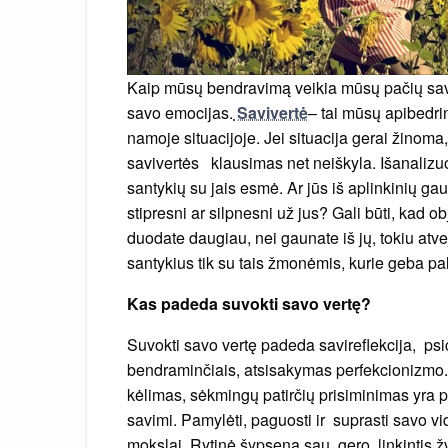
Kaip mūsų bendravimą veikia mūsų pačių saviv
savo emocijas.
Savivertė
– tai mūsų apibedrin
namoje situacijoje. Jei situacija gerai žinoma
savivertės klausimas net neiškyla. Išanalizu
santykių su jais esmė. Ar jūs iš aplinkinių ga
stipresni ar silpnesni už jus? Gali būti, kad 
duodate daugiau, nei gaunate iš jų, tokiu atve
santykius tik su tais žmonėmis, kurie geba pal
Kas padeda suvokti savo vertę?
Suvokti savo vertę padeda savireflekcija, p
bendraminčiais, atsisakymas perfekcionizmo.
kėlimas, sėkmingų patirčių prisiminimas yra 
savimi. Pamylėti, paguosti ir suprasti savo vid
mokslai. Rytinė šypsena sau, gero linkintis žv