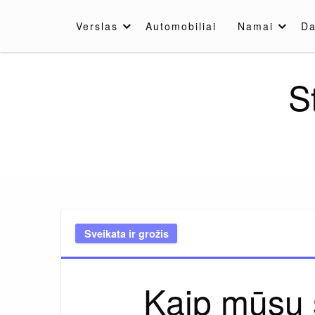
Skip
to
Verslas
Automobiliai
Namai
Da
content
S
Sveikata ir grožis
Kaip mūsų s