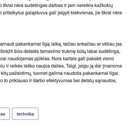
ai tikrai nėra sudėtingas darbas ir jam nereikia kažkokių
 pritaikytus galąstuvus gali įsigyti kiekvienas, jie tikrai nėra
tarnauti pakankamai ilgą laiką, tačiau anksčiau ar vėliau jas
pibrėžti šios detalės tarnavimo trukmę būtų labai sudėtinga,
yviai naudojamas pjūklas. Nors kartais gali pakakti vieno
 ir reikės ieško naujos dalies. Taigi, jeigu ją dar įmanoma
ų kitų pažeidimų, tuomet galima naudotis pakankamai ilgai.
nuo to priklauso ir darbo efektyvumas bei detalų sąnaudos,
tas
technika