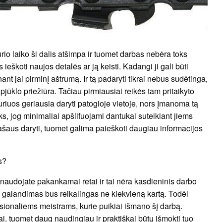
urio laiko ši dalis atšimpa ir tuomet darbas nebėra toks
s ieškoti naujos detalės ar ją keisti. Kadangi ji gali būti
ant jai pirminį aštrumą. Ir tą padaryti tikrai nebus sudėtinga,
 pjūklo priežiūra. Tačiau pirmiausiai reikės tam pritaikyto
uriuos geriausia daryti patogioje vietoje, nors įmanoma tą
toks, jog minimaliai apšlifuojami dantukai suteikiant jiems
šaus daryti, tuomet galima paieškoti daugiau informacijos
s?
lą naudojate pakankamai retai ir tai nėra kasdieninis darbo
galandimas bus reikalingas ne kiekvieną kartą. Todėl
esionaliems meistrams, kurie puikiai išmano šį darbą.
i, tuomet daug naudingiau ir praktiškai būtų išmokti tuo