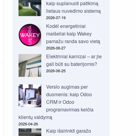
kaip suplanuoti patikimą
lietaus nuvedimo sistemą
2026-07-19
Kodėl energetiniai
maišeliai kaip Wakey
pamažu randa savo vietą
2026-06-27
Elektriniai karnizai – ar jie
gali būti su baterijomis?
2026-06-25
Verslo augimas per
duomenis: kaip Odoo
CRM ir Odoo
programavimas keičia
klientų valdymą
2026-04-26
Kaip išsirinkti garažo