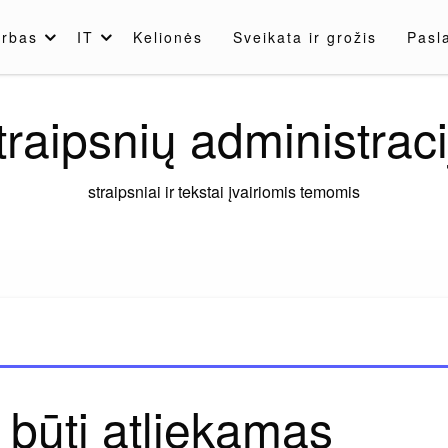
rbas
IT
Kelionės
Sveikata ir grožis
Pasl
traipsnių administraci
straipsniai ir tekstai įvairiomis temomis
 būti atliekamas