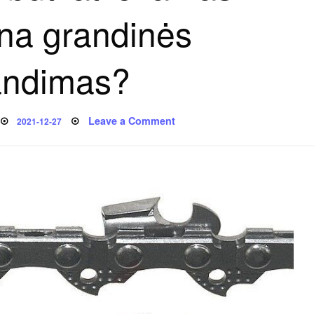
na grandinės
andimas?
Posted
on
Leave a Comment
2021-12-27
on
Kaip
turėtų
būti
atliekamas
husqvarna
grandinės
galandimas?