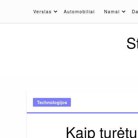
Skip
to
Verslas
Automobiliai
Namai
Da
content
S
Technologijos
Kaip turėtų