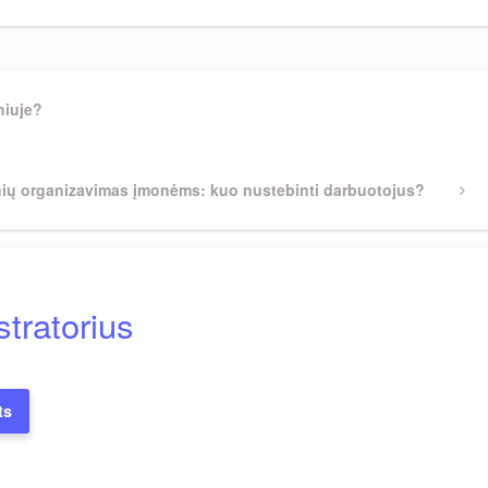
niuje?
ių organizavimas įmonėms: kuo nustebinti darbuotojus?
tratorius
ts