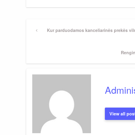
Navigacija
Previous
Kur parduodamos kanceliarinės prekės vil
Post
tarp
Next
Rengin
įrašų
Post
Adminis
View all pos