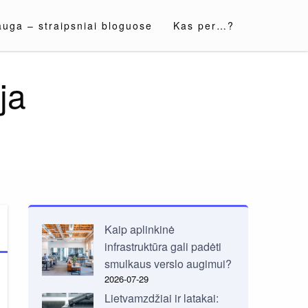
auga – straipsniai bloguose
Kas per…?
ja
Kaip aplinkinė
infrastruktūra gali padėti
smulkaus verslo augimui?
2026-07-29
Lietvamzdžiai ir latakai: