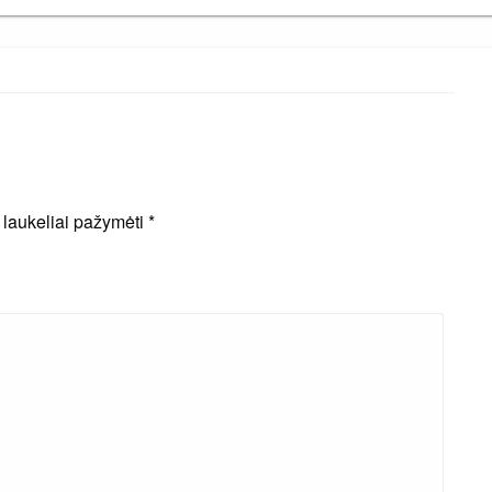
i laukeliai pažymėti
*