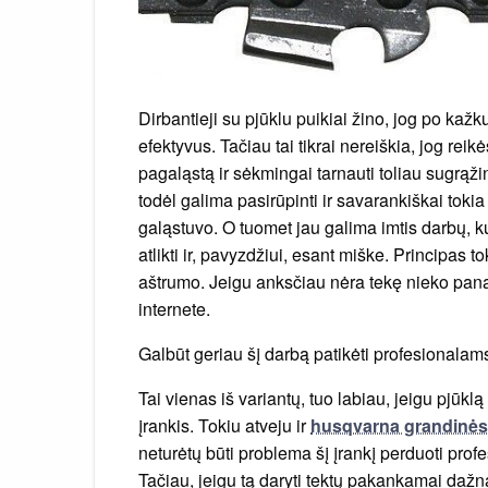
Dirbantieji su pjūklu puikiai žino, jog po kažk
efektyvus. Tačiau tai tikrai nereiškia, jog reikė
pagaląstą ir sėkmingai tarnauti toliau sugrąžin
todėl galima pasirūpinti ir savarankiškai tokia
galąstuvo. O tuomet jau galima imtis darbų, k
atlikti ir, pavyzdžiui, esant miške. Principas 
aštrumo. Jeigu anksčiau nėra tekę nieko pana
internete.
Galbūt geriau šį darbą patikėti profesionalam
Tai vienas iš variantų, tuo labiau, jeigu pjūk
įrankis. Tokiu atveju ir
husqvarna grandinės
neturėtų būti problema šį įrankį perduoti prof
Tačiau, jeigu tą daryti tektų pakankamai dažna