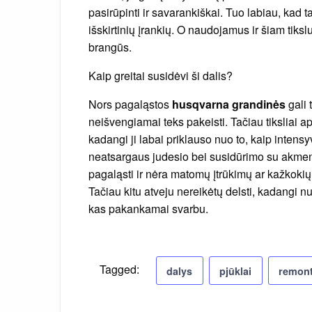
pasirūpinti ir savarankiškai. Tuo labiau, kad t
išskirtinių įrankių. O naudojamus ir šiam tikslui
brangūs.
Kaip greitai susidėvi ši dalis?
Nors pagaląstos
husqvarna grandinės
gali 
neišvengiamai teks pakeisti. Tačiau tiksliai a
kadangi ji labai priklauso nuo to, kaip intens
neatsargaus judesio bei susidūrimo su akmeniu
pagaląsti ir nėra matomų įtrūkimų ar kažkoki
Tačiau kitu atveju nereikėtų delsti, kadangi 
kas pakankamai svarbu.
Tagged:
dalys
pjūklai
remon