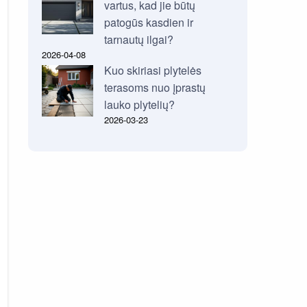
vartus, kad jie būtų
patogūs kasdien ir
tarnautų ilgai?
2026-04-08
Kuo skiriasi plytelės
terasoms nuo įprastų
lauko plytelių?
2026-03-23