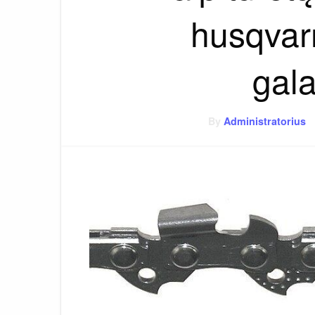
husqvar
gal
By
Administratorius