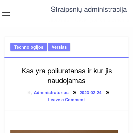
Skip
Straipsnių administracija
to
content
straipsniai ir tekstai įvairiomis temomis
Technologijos
Verslas
Kas yra poliuretanas ir kur jis
naudojamas
Posted
By
Administratorius
2023-02-24
on
on
Leave a Comment
Kas
yra
poliuretanas
ir
kur
jis
naudojamas