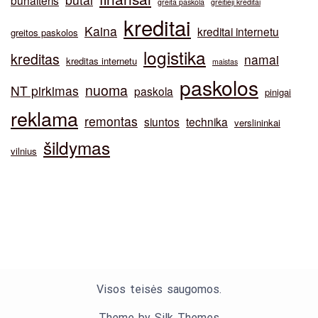
greita paskola
greitieji kreditai
kreditai
Kaina
kreditai internetu
greitos paskolos
logistika
kreditas
namai
kreditas internetu
maistas
paskolos
nuoma
NT pirkimas
paskola
pinigai
reklama
remontas
siuntos
technika
verslininkai
šildymas
vilnius
Visos teisės saugomos.
Theme by Silk Themes