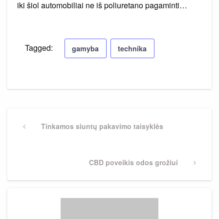
iki šiol automobiliai ne iš poliuretano pagaminti…
Tagged:
gamyba
technika
Navigacija
tarp
Previous
Tinkamos siuntų pakavimo taisyklės
Post
įrašų
Next
CBD poveikis odos grožiui
Post