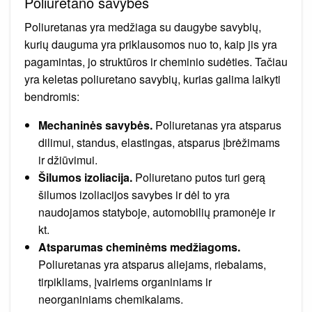
Poliuretano savybės
Poliuretanas yra medžiaga su daugybe savybių,
kurių dauguma yra priklausomos nuo to, kaip jis yra
pagamintas, jo struktūros ir cheminio sudėties. Tačiau
yra keletas poliuretano savybių, kurias galima laikyti
bendromis:
Mechaninės savybės.
Poliuretanas yra atsparus
dilimui, standus, elastingas, atsparus įbrėžimams
ir džiūvimui.
Šilumos izoliacija.
Poliuretano putos turi gerą
šilumos izoliacijos savybes ir dėl to yra
naudojamos statyboje, automobilių pramonėje ir
kt.
Atsparumas cheminėms medžiagoms.
Poliuretanas yra atsparus aliejams, riebalams,
tirpikliams, įvairiems organiniams ir
neorganiniams chemikalams.