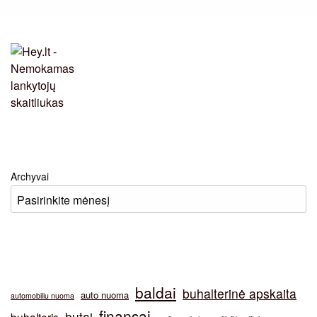
Archyvai
baldai
buhalterinė apskaita
auto nuoma
automobiliu nuoma
finansai
butai
buhalteris