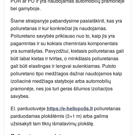
PUR ar PU ir yra naudojamas automobilių pramonėje
bei gamyboje.
Šiame straipsnyje pabandysime pasiaiškinti, kas yra
poliuretanas ir kur konkrečiai jis naudojamas.
Poliuretano savybės priklauso nuo to, kaip jis yra
pagamintas ir su kokiais cheminiais komponentais
yra sumaišytas. Pavyzdžiui, kietasis poliuretanas gali
būti labai kietas ir tvirtas, o minkštasis poliuretanas
gali būti elastingas ir lengvai sulenkiamas. Putoto
poliuretano tipo medžiagos dažnai naudojamos kaip
izoliacinė medžiaga statyboje arba automobilių
pramonėje, nes jos turi geras šilumos izoliacijos
savybes.
El. parduotuvėje
https://e-heliopolis.lt
poliuretanas
parduodamas plokštėmis (3×1 m) arba galima
užsisakyti tam tikrų išmatavimų plokštę.