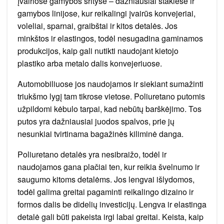
įvairiose gamybos srityse – dažniausiai staklėse ir
gamybos linijose, kur reikalingi įvairūs konvejeriai,
voleliai, sparnai, graibštai ir kitos detalės. Jos
minkštos ir elastingos, todėl nesugadina gaminamos
produkcijos, kaip gali nutikti naudojant kietojo
plastiko arba metalo dalis konvejeriuose.
Automobiliuose jos naudojamos ir siekiant sumažinti
triukšmo lygį tam tikrose vietose. Poliuretano putomis
užpildomi kėbulo tarpai, kad nebūtų barškėjimo. Tos
putos yra dažniausiai juodos spalvos, prie jų
nesunkiai tvirtinama bagažinės kiliminė danga.
Poliuretano detalės yra nesibraižo, todėl ir
naudojamos gana plačiai ten, kur reikia švelnumo ir
saugumo kitoms detalėms. Jos lengvai išlydomos,
todėl galima greitai pagaminti reikalingo dizaino ir
formos dalis be didelių investicijų. Lengva ir elastinga
detalė gali būti pakeista irgi labai greitai. Keista, kaip