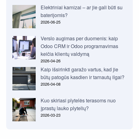
Elektriniai karnizai – ar jie gali būti su
baterijomis?
2026-06-25
Verslo augimas per duomenis: kaip
Odoo CRM ir Odoo programavimas
keičia klientų valdymą
2026-04-26
Kaip išsirinkti garažo vartus, kad jie
būtų patogūs kasdien ir tarnautų ilgai?
2026-04-08
Kuo skiriasi plytelės terasoms nuo
įprastų lauko plytelių?
2026-03-23