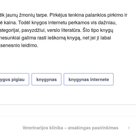
 tik jaunų žmonių tarpe. Pirkėjus tenkina palankios pirkimo ir
ė kaina. Todėl knygos internetu perkamos vis dažniau,
 kategorijai, pavyzdžiui, verslo literatūra. Šio tipo knygų
 nesunkiai galima rasti ieškomą knygą, net jei ji labai
 senesnio leidimo.
ygos pigiau
knygynas
knygynas internete
Next
Veterinarijos klinika – atsakingas pasirinkimas
Post