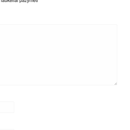
i laukeliai pažymėti
*