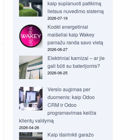
kaip suplanuoti patikimą
lietaus nuvedimo sistemą
2026-07-19
Kodėl energetiniai
maišeliai kaip Wakey
pamažu randa savo vietą
2026-06-27
Elektriniai karnizai – ar jie
gali būti su baterijomis?
2026-06-25
Verslo augimas per
duomenis: kaip Odoo
CRM ir Odoo
programavimas keičia
klientų valdymą
2026-04-26
Kaip išsirinkti garažo