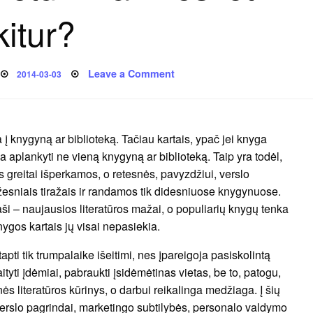
kitur?
Posted
on
Leave a Comment
2014-03-03
on
Knygos
internetu
–
kam
ieškoti
kitur?
į knygyną ar biblioteką. Tačiau kartais, ypač jei knyga
nka aplankyti ne vieną knygyną ar biblioteką. Taip yra todėl,
 greitai išperkamos, o retesnės, pavyzdžiui, verslo
esniais tiražais ir randamos tik didesniuose knygynuose.
aši – naujausios literatūros mažai, o populiarių knygų tenka
knygos kartais jų visai nepasiekia.
 tapti tik trumpalaike išeitimi, nes įpareigoja pasiskolintą
tyti įdėmiai, pabraukti įsidėmėtinas vietas, be to, patogu,
nės literatūros kūrinys, o darbui reikalinga medžiaga. Į šių
 verslo pagrindai, marketingo subtilybės, personalo valdymo