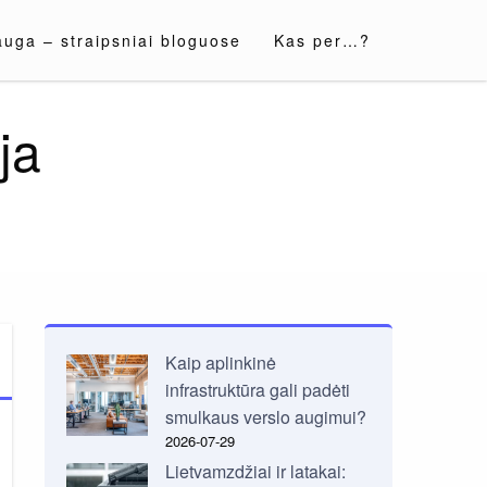
auga – straipsniai bloguose
Kas per…?
ja
Kaip aplinkinė
infrastruktūra gali padėti
smulkaus verslo augimui?
2026-07-29
Lietvamzdžiai ir latakai: