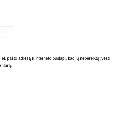
el. pašto adresą ir interneto puslapį, kad jų nebereiktų įvesti
entarą.