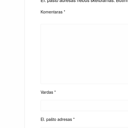
El. pašto adresas nebus skelbiamas.
Būtin
Komentaras
*
Vardas
*
El. pašto adresas
*