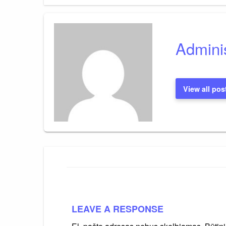
tarp
įrašų
Adminis
View all pos
LEAVE A RESPONSE