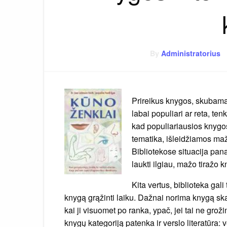
By
Administratorius
Prireikus knygos, skubama 
labai populiari ar reta, te
kad populiariausios knygos
tematika, išleidžiamos maž
Bibliotekose situacija pan
laukti ilgiau, mažo tiražo 
Kita vertus, biblioteka gali
knygą grąžinti laiku. Dažnai norima knygą skai
kai ji visuomet po ranka, ypač, jei tai ne groži
knygų kategoriją patenka ir verslo literatūra: