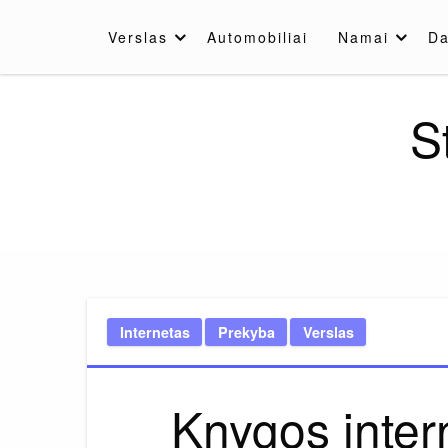
Skip
to
Verslas
Automobiliai
Namai
Da
content
S
Internetas
Prekyba
Verslas
Knygos inter