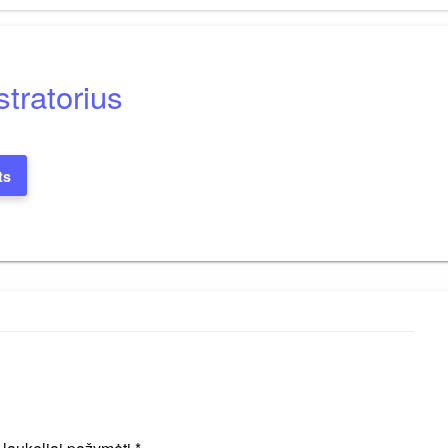
tratorius
ts