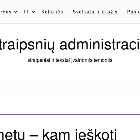
rbas
IT
Kelionės
Sveikata ir grožis
Pasl
traipsnių administraci
straipsniai ir tekstai įvairiomis temomis
netu – kam ieškoti