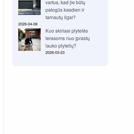
vartus, kad jie būtų
patogūs kasdien ir
tarnautų ilgai?
2026-04-08
Kuo skiriasi plytelės
terasoms nuo įprastų
lauko plytelių?
2026-03-23