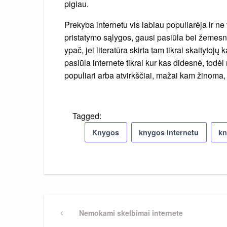
pigiau.
Prekyba internetu vis labiau populiarėja ir ne
pristatymo sąlygos, gausi pasiūla bei žemesn
ypač, jei literatūra skirta tam tikrai skaitytojų
pasiūla internete tikrai kur kas didesnė, todėl
populiari arba atvirkščiai, mažai kam žinoma,
Tagged:
Knygos
knygos internetu
kn
Navigacija
Previous
Nemokami skelbimai internete
Post