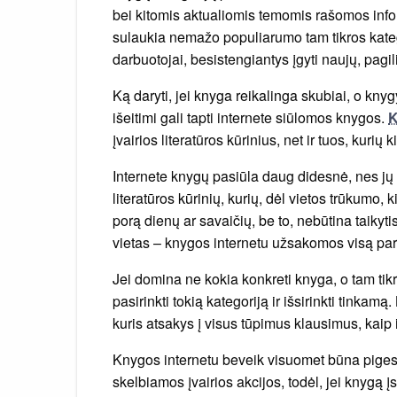
bei kitomis aktualiomis temomis rašomos info
sulaukia nemažo populiarumo tam tikros katego
darbuotojai, besistengiantys įgyti naujų, pagili
Ką daryti, jei knyga reikalinga skubiai, o kny
išeitimi gali tapti internete siūlomos knygos.
K
įvairios literatūros kūrinius, net ir tuos, kuri
Internete knygų pasiūla daug didesnė, nes jų 
literatūros kūrinių, kurių, dėl vietos trūkumo, 
porą dienų ar savaičių, be to, nebūtina taikyti
vietas – knygos internetu užsakomos visą par
Jei domina ne kokia konkreti knyga, o tam tik
pasirinkti tokią kategoriją ir išsirinkti tinkam
kuris atsakys į visus tūpimus klausimus, kaip 
Knygos internetu beveik visuomet būna piges
skelbiamos įvairios akcijos, todėl, jei knygą įs