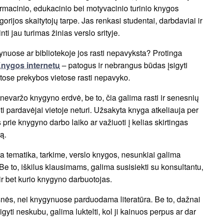
rmacinio, edukacinio bei motyvacinio turinio knygos
rijos skaitytojų tarpe. Jas renkasi studentai, darbdaviai ir
nti jau turimas žinias verslo srityje.
gynuose ar bibliotekoje jos rasti nepavyksta? Protinga
nygos internetu
– patogus ir nebrangus būdas įsigyti
ų kitose prekybos vietose rasti nepavyko.
nevaržo knygyno erdvė, be to, čia galima rasti ir senesnių
kiti pardavėjai vietoje neturi. Užsakyta knyga atkeliauja per
s prie knygyno darbo laiko ar važiuoti į kelias skirtingas
ą.
ra tematika, tarkime, verslo knygos, nesunkiai galima
ą. Be to, iškilus klausimams, galima susisiekti su konsultantu,
ir bet kurio knygyno darbuotojas.
nės, nei knygynuose parduodama literatūra. Be to, dažnai
igyti neskubu, galima luktelti, kol ji kainuos perpus ar dar