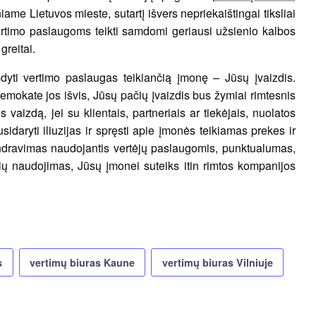
ame Lietuvos mieste, sutartį išvers nepriekaištingai tiksliai
vertimo paslaugoms teikti samdomi geriausi užsienio kalbos
greitai.
mdyti vertimo paslaugas teikiančią įmonę – Jūsų įvaizdis.
mokate jos išvis, Jūsų pačių įvaizdis bus žymiai rimtesnis
 vaizdą, jei su klientais, partneriais ar tiekėjais, nuolatos
sidaryti iliuzijas ir spręsti apie įmonės teikiamas prekes ir
bendravimas naudojantis vertėjų paslaugomis, punktualumas,
zių naudojimas, Jūsų įmonei suteiks itin rimtos kompanijos
s
vertimų biuras Kaune
vertimų biuras Vilniuje