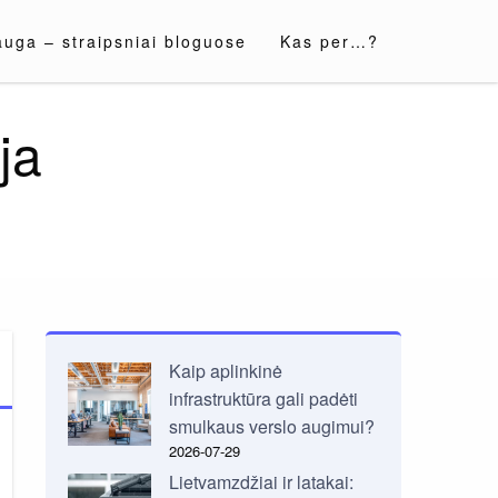
auga – straipsniai bloguose
Kas per…?
ja
Kaip aplinkinė
infrastruktūra gali padėti
smulkaus verslo augimui?
2026-07-29
Lietvamzdžiai ir latakai: