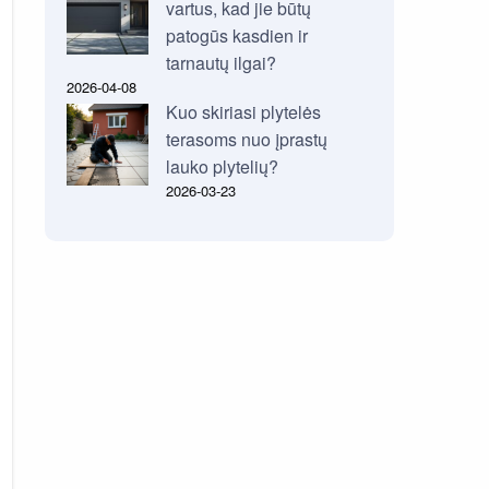
vartus, kad jie būtų
patogūs kasdien ir
tarnautų ilgai?
2026-04-08
Kuo skiriasi plytelės
terasoms nuo įprastų
lauko plytelių?
2026-03-23