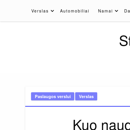
Skip
to
Verslas
Automobiliai
Namai
Da
content
S
Paslaugos verslui
Verslas
Kuo naud