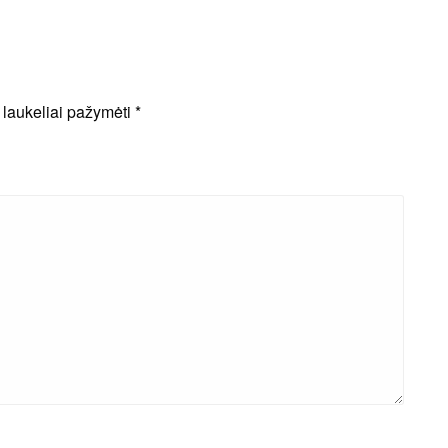
i laukeliai pažymėti
*