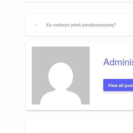
Navigacija
Previous
Ko nedaryti prieš persikraustymą?
Post
tarp
įrašų
Adminis
View all pos