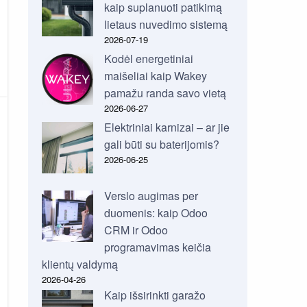
kaip suplanuoti patikimą
lietaus nuvedimo sistemą
2026-07-19
Kodėl energetiniai
maišeliai kaip Wakey
pamažu randa savo vietą
2026-06-27
Elektriniai karnizai – ar jie
gali būti su baterijomis?
2026-06-25
Verslo augimas per
duomenis: kaip Odoo
CRM ir Odoo
programavimas keičia
klientų valdymą
2026-04-26
Kaip išsirinkti garažo