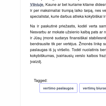
Vilniuje
, Kaune ar bet kuriame kitame didesni
ir per maksimaliai trumpą laiko tarpą, nes 
specialistai, kurie darbus atlieka kokybiškai ir 
Na ir paskutinė priežastis, kodėl verta sa
Nesvarbu ar mokate užsienio kalbą pats ar ne
ir Jūsų įmonė sudarys finansiškai stabilesnės
bendrausite tik per vertėjus. Žmonės linkę su
paslaugas iš jų viršelio. Todėl nuolatinis 
kokybiškumas, įvairiausių verslo kalbos fra
įvaizdį.
Tagged:
vertimo paslaugos
vertimų biura