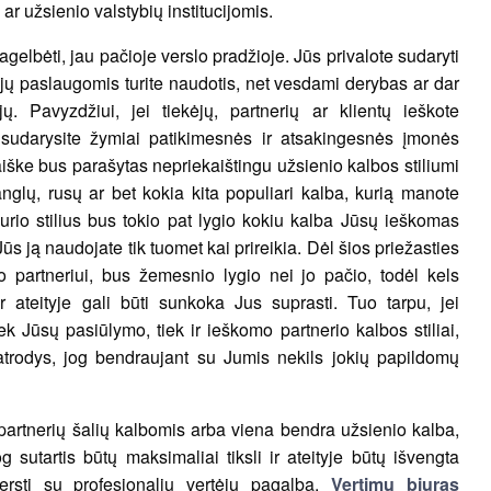
 ar užsienio valstybių institucijomis.
agelbėti, jau pačioje verslo pradžioje. Jūs privalote sudaryti
tėjų paslaugomis turite naudotis, net vesdami derybas ar dar
ų. Pavyzdžiui, jei tiekėjų, partnerių ar klientų ieškote
 sudarysite žymiai patikimesnės ir atsakingesnės įmonės
aiške bus parašytas nepriekaištingu užsienio kalbos stiliumi
anglų, rusų ar bet kokia kita populiari kalba, kurią manote
kurio stilius bus tokio pat lygio kokiu kalba Jūsų ieškomas
Jūs ją naudojate tik tuomet kai prireikia. Dėl šios priežasties
o partneriui, bus žemesnio lygio nei jo pačio, todėl kels
ir ateityje gali būti sunkoka Jus suprasti. Tuo tarpu, jei
k Jūsų pasiūlymo, tiek ir ieškomo partnerio kalbos stiliai,
trodys, jog bendraujant su Jumis nekils jokių papildomų
 partnerių šalių kalbomis arba viena bendra užsienio kalba,
g sutartis būtų maksimaliai tiksli ir ateityje būtų išvengta
ersti su profesionalių vertėjų pagalba.
Vertimų biuras