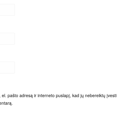
el. pašto adresą ir interneto puslapį, kad jų nebereiktų įvesti
entarą.