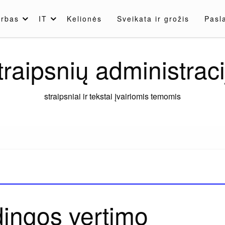
rbas
IT
Kelionės
Sveikata ir grožis
Pasl
traipsnių administraci
straipsniai ir tekstai įvairiomis temomis
ingos vertimo