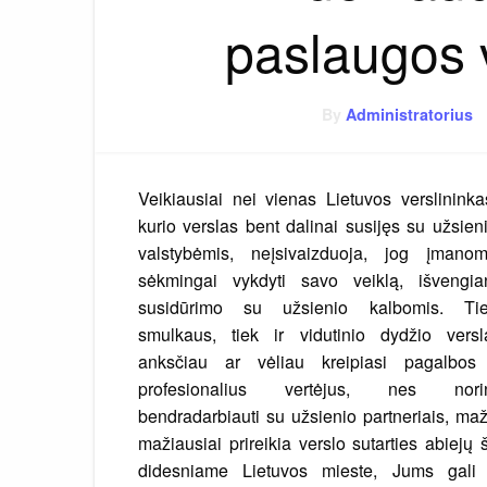
paslaugos 
By
Administratorius
Veikiausiai nei vienas Lietuvos verslininka
kurio verslas bent dalinai susijęs su užsien
valstybėmis, neįsivaizduoja, jog įmano
sėkmingai vykdyti savo veiklą, išvengia
susidūrimo su užsienio kalbomis. Ti
smulkaus, tiek ir vidutinio dydžio versl
anksčiau ar vėliau kreipiasi pagalbos
profesionalius vertėjus, nes nori
bendradarbiauti su užsienio partneriais, ma
mažiausiai prireikia verslo sutarties abiejų
didesniame Lietuvos mieste, Jums gali p