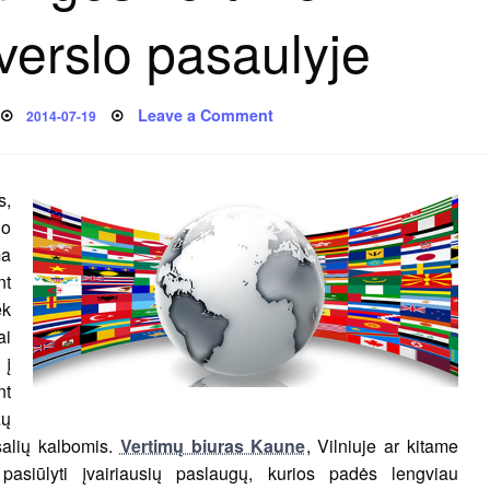
verslo pasaulyje
Posted
on
Leave a Comment
2014-07-19
on
Kuo
naudingos
vertimo
paslaugos
verslo
s,
pasaulyje
io
ma
nt
ek
ai
 į
nt
žų
 šalių kalbomis.
Vertimų biuras Kaune
, Vilniuje ar kitame
asiūlyti įvairiausių paslaugų, kurios padės lengviau