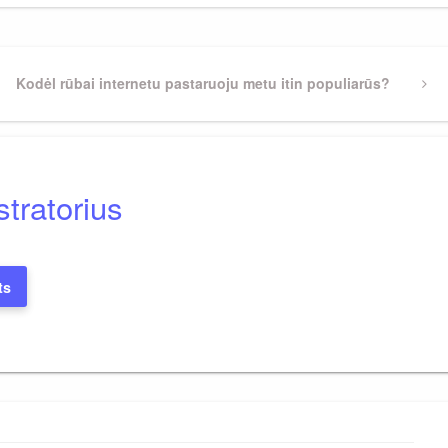
Next
Kodėl rūbai internetu pastaruoju metu itin populiarūs?
Post
tratorius
ts