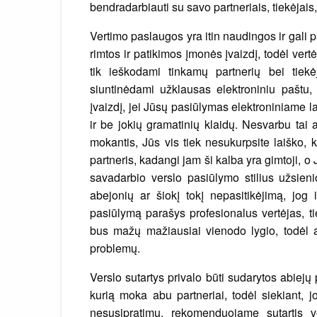
bendradarbiauti su savo partneriais, tiekėjais,
Vertimo paslaugos yra itin naudingos ir gali p
rimtos ir patikimos įmonės įvaizdį, todėl ver
tik ieškodami tinkamų partnerių bei tiekėj
siuntinėdami užklausas elektroniniu paštu,
įvaizdį, jei Jūsų pasiūlymas elektroniniame l
ir be jokių gramatinių klaidų. Nesvarbu tai 
mokantis, Jūs vis tiek nesukurpsite laiško, 
partneris, kadangi jam ši kalba yra gimtoji, o 
savadarbio verslo pasiūlymo stilius užsieni
abejonių ar šiokį tokį nepasitikėjimą, jog 
pasiūlymą parašys profesionalus vertėjas, tie
bus mažų mažiausiai vienodo lygio, todėl a
problemų.
Verslo sutartys privalo būti sudarytos abiejų
kurią moka abu partneriai, todėl siekiant, jo
nesusipratimų, rekomenduojame sutartis v