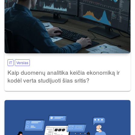
IT
Verslas
Kaip duomenų analitika keičia ekonomiką ir
kodėl verta studijuoti šias sritis?