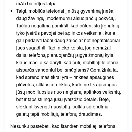
mAh baterijos talpą.
Taigi, mobilūs telefonai į mūsų gyvenimą įneša
daug žavingų, modernumu alsuojančių pokyčių.
Tačiau negalima pamiršti, kad būtent šių įrenginių
tyko įvairūs pavojai bei aplinkos veiksniai, kurie
gali pridaryti labai daug žalos ar net nepataisomai
juos sugadinti. Tad, nieko keista, jog nemažai
daliai telefoną planuojančių įsigyti žmonių kyla
klausimas: o ką daryti, kad būtų mobilieji telefonai
atsparūs vandeniui bei smūgiams? Gera žinia ta,
kad sprendimas tikrai yra – rinkitės apsaugines
plėveles, stiklus ar dėklus, kurie ne tik apsaugos
jūsų mobiliuosius nuo neigiamų aplinkos veiksnių,
bet ir taps stilinga jūsų įvaizdžio detale. Beje,
siekiant išvengti nuostolių, puikiu sprendimu
galėtų tapti mobiliųjų telefonų draudimas.
Nesunku pastebėti, kad šiandien mobilieji telefonai