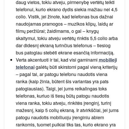
daug vietos, tokiu atveju, pirmenybę vertėtų teikti
telefonui, kurio ekrano dydis siekia mažiau nei 4,5
colio. Vistik, jei žinote, kad telefonas bus dažnai
naudojamas pramogos – muzikos klipų, laidų ar
filmų peržiūrai; žaidimams, o gal – knygų
skaitymui, tokiu atveju vertėtų rinktis 5,5 colio arba
dar didesnį ekraną turinčius telefonus – tiesiog
bus patogiau stebėti ekrane esančią informaciją.
Verta akcentuoti ir tai, kad visi gaminami
mobilieji
telefonai
galėtų būti skirstomi pagal vieną kriterijų
– pagal tai, ar patogu telefonu naudotis viena
ranka (kaip žinia, būtent šis variantas yra pats
patogiausias). Taigi, jei jums reikalingas toks
telefonas, kuriuo iš tiesų būtų patogu naudotis
viena ranka, tokiu atveju, rinkitės įrenginį, turinį
mažesnį, kaip 5 colių ekraną. Ir atvirkščiai, jei jums
patogu naudotis mobiliuoju įrenginiu abiem
rankomis, tuomet puikiai tiks tas, kurio ekrano yra