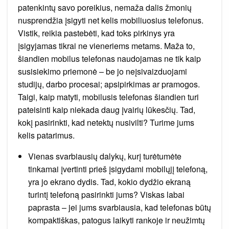
patenkintų savo poreikius, nemaža dalis žmonių
nusprendžia įsigyti net kelis mobiliuosius telefonus.
Vistik, reikia pastebėti, kad toks pirkinys yra
įsigyjamas tikrai ne vieneriems metams. Maža to,
šiandien mobilus telefonas naudojamas ne tik kaip
susisiekimo priemonė – be jo neįsivaizduojami
studijų, darbo procesai; apsipirkimas ar pramogos.
Taigi, kaip matyti, mobilusis telefonas šiandien turi
pateisinti kaip niekada daug įvairių lūkesčių. Tad,
kokį pasirinkti, kad netektų nusivilti? Turime jums
kelis patarimus.
Vienas svarbiausių dalykų, kurį turėtumėte
tinkamai įvertinti prieš įsigydami mobilųjį telefoną,
yra jo ekrano dydis. Tad, kokio dydžio ekraną
turintį telefoną pasirinkti jums? Viskas labai
paprasta – jei jums svarbiausia, kad telefonas būtų
kompaktiškas, patogus laikyti rankoje ir neužimtų