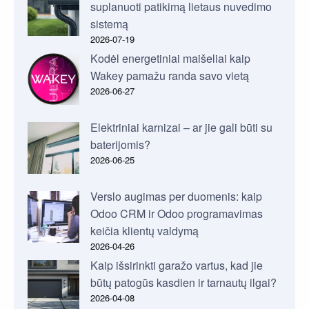
suplanuoti patikimą lietaus nuvedimo
sistemą
2026-07-19
Kodėl energetiniai maišeliai kaip
Wakey pamažu randa savo vietą
2026-06-27
Elektriniai karnizai – ar jie gali būti su
baterijomis?
2026-06-25
Verslo augimas per duomenis: kaip
Odoo CRM ir Odoo programavimas
keičia klientų valdymą
2026-04-26
Kaip išsirinkti garažo vartus, kad jie
būtų patogūs kasdien ir tarnautų ilgai?
2026-04-08