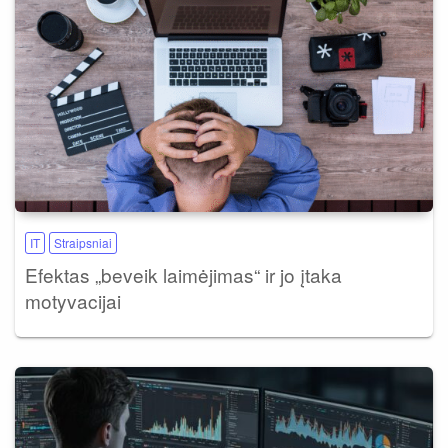
IT
Straipsniai
Efektas „beveik laimėjimas“ ir jo įtaka
motyvacijai