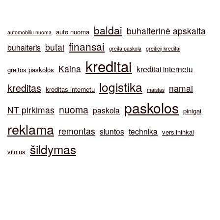
baldai
buhalterinė apskaita
auto nuoma
automobiliu nuoma
finansai
butai
buhalteris
greita paskola
greitieji kreditai
kreditai
Kaina
kreditai internetu
greitos paskolos
logistika
kreditas
namai
kreditas internetu
maistas
paskolos
nuoma
NT pirkimas
paskola
pinigai
reklama
remontas
siuntos
technika
verslininkai
šildymas
vilnius