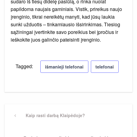
sudaro iš tiesų didelę pasiūlą, o rinka nuolat
papildoma naujais gaminiais. Vistik, prireikus naujo
įrenginio, tikrai nereikėtų manyti, kad jūsų laukia
sunki užduotis – tinkamiausio išsirinkimas. Tiesiog
sąžiningai įvertinkite savo poreikius bei įpročius ir
ieškokite juos galinčio pateisinti įrenginio.
Tagged:
išmanieji telefonai
telefonai
Navigacija
tarp
Previous
Kaip rasti darbą Klaipėdoje?
Post
įrašų