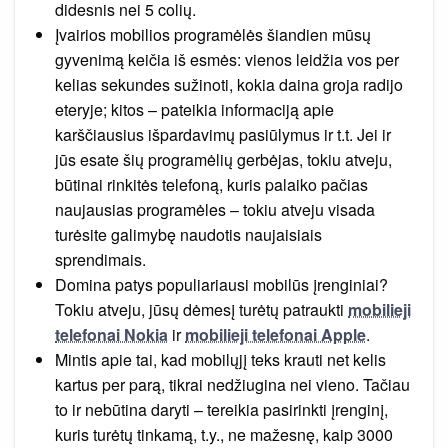
didesnis nei 5 colių.
Įvairios mobilios programėlės šiandien mūsų
gyvenimą keičia iš esmės: vienos leidžia vos per
kelias sekundes sužinoti, kokia daina groja radijo
eteryje; kitos – pateikia informaciją apie
karščiausius išpardavimų pasiūlymus ir t.t. Jei ir
jūs esate šių programėlių gerbėjas, tokiu atveju,
būtinai rinkitės telefoną, kuris palaiko pačias
naujausias programėles – tokiu atveju visada
turėsite galimybę naudotis naujaisiais
sprendimais.
Domina patys populiariausi mobilūs įrenginiai?
Tokiu atveju, jūsų dėmesį turėtų patraukti
mobilieji
telefonai Nokia
ir
mobilieji telefonai Apple
.
Mintis apie tai, kad mobilųjį teks krauti net kelis
kartus per parą, tikrai nedžiugina nei vieno. Tačiau
to ir nebūtina daryti – tereikia pasirinkti įrenginį,
kuris turėtų tinkamą, t.y., ne mažesnę, kaip 3000