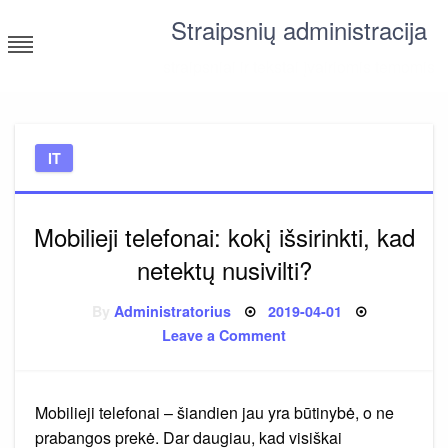
Skip
Straipsnių administracija
to
content
straipsniai ir tekstai įvairiomis temomis
IT
Mobilieji telefonai: kokį išsirinkti, kad
netektų nusivilti?
Posted
By
Administratorius
2019-04-01
on
on
Leave a Comment
Mobilieji
telefonai:
kokį
išsirinkti,
kad
Mobilieji telefonai – šiandien jau yra būtinybė, o ne
netektų
nusivilti?
prabangos prekė. Dar daugiau, kad visiškai