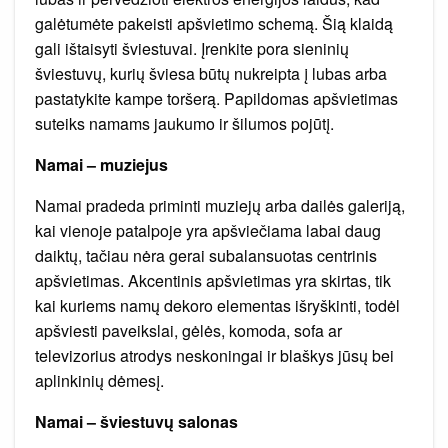
galėtumėte pakeisti apšvietimo schemą. Šią klaidą
gali ištaisyti šviestuvai. Įrenkite pora sieninių
šviestuvų, kurių šviesa būtų nukreipta į lubas arba
pastatykite kampe toršerą. Papildomas apšvietimas
suteiks namams jaukumo ir šilumos pojūtį.
Namai – muziejus
Namai pradeda priminti muziejų arba dailės galeriją,
kai vienoje patalpoje yra apšviečiama labai daug
daiktų, tačiau nėra gerai subalansuotas centrinis
apšvietimas. Akcentinis apšvietimas yra skirtas, tik
kai kuriems namų dekoro elementas išryškinti, todėl
apšviesti paveikslai, gėlės, komoda, sofa ar
televizorius atrodys neskoningai ir blaškys jūsų bei
aplinkinių dėmesį.
Namai – šviestuvų salonas