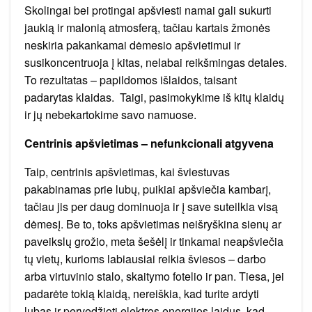
Skolingai bei protingai apšviesti namai gali sukurti
jaukią ir malonią atmosferą, tačiau kartais žmonės
neskiria pakankamai dėmesio apšvietimui ir
susikoncentruoja į kitas, nelabai reikšmingas detales.
To rezultatas – papildomos išlaidos, taisant
padarytas klaidas. Taigi, pasimokykime iš kitų klaidų
ir jų nebekartokime savo namuose.
Centrinis apšvietimas – nefunkcionali atgyvena
Taip, centrinis apšvietimas, kai šviestuvas
pakabinamas prie lubų, puikiai apšviečia kambarį,
tačiau jis per daug dominuoja ir į save suteilkia visą
dėmesį. Be to, toks apšvietimas neišryškina sienų ar
paveikslų grožio, meta šešėlį ir tinkamai neapšviečia
tų vietų, kurioms labiausiai reikia šviesos – darbo
arba virtuvinio stalo, skaitymo fotelio ir pan. Tiesa, jei
padarėte tokią klaidą, nereiškia, kad turite ardyti
lubas ir pervedžioti elektros energijos laidus, kad