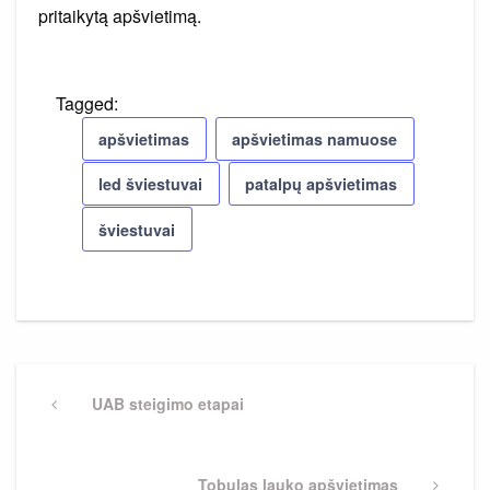
pritaikytą apšvietimą.
Tagged:
apšvietimas
apšvietimas namuose
led šviestuvai
patalpų apšvietimas
šviestuvai
Navigacija
tarp
Previous
UAB steigimo etapai
Post
įrašų
Next
Tobulas lauko apšvietimas