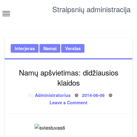
Skip
Straipsnių administracija
to
content
straipsniai ir tekstai įvairiomis temomis
Interjeras
Namai
Verslas
Namų apšvietimas: didžiausios
klaidos
Posted
By
Administratorius
2014-06-06
on
on
Leave a Comment
Namų
apšvietimas:
didžiausios
klaidos