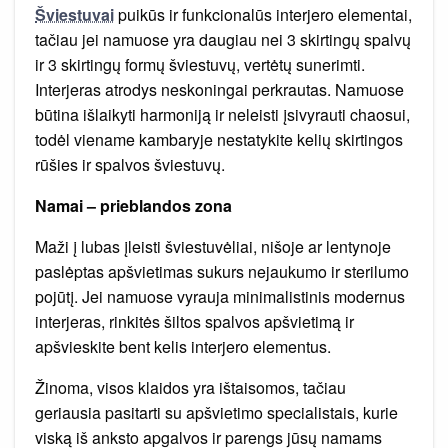
Šviestuvai
puikūs ir funkcionalūs interjero elementai,
tačiau jei namuose yra daugiau nei 3 skirtingų spalvų
ir 3 skirtingų formų šviestuvų, vertėtų sunerimti.
Interjeras atrodys neskoningai perkrautas. Namuose
būtina išlaikyti harmoniją ir neleisti įsivyrauti chaosui,
todėl viename kambaryje nestatykite kelių skirtingos
rūšies ir spalvos šviestuvų.
Namai – prieblandos zona
Maži į lubas įleisti šviestuvėliai, nišoje ar lentynoje
paslėptas apšvietimas sukurs nejaukumo ir sterilumo
pojūtį. Jei namuose vyrauja minimalistinis modernus
interjeras, rinkitės šiltos spalvos apšvietimą ir
apšvieskite bent kelis interjero elementus.
Žinoma, visos klaidos yra ištaisomos, tačiau
geriausia pasitarti su apšvietimo specialistais, kurie
viską iš anksto apgalvos ir parengs jūsų namams