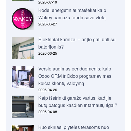
2026-07-19
Kodėl energetiniai maišeliai kaip
Wakey pamažu randa savo vietą
2026-06-27
Elektriniai karnizai – ar jie gali būti su
baterijomis?
2026-06-25
Verslo augimas per duomenis: kaip
Odoo CRM ir Odoo programavimas
keičia klientų valdymą
2026-04-26
Kaip išsirinkti garažo vartus, kad jie
būtų patogūs kasdien ir tarnautų ilgai?
2026-04-08
Kuo skiriasi plytelės terasoms nuo