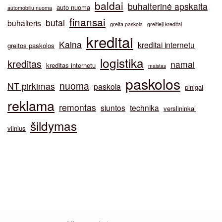
baldai
buhalterinė apskaita
auto nuoma
automobiliu nuoma
finansai
butai
buhalteris
greita paskola
greitieji kreditai
kreditai
Kaina
kreditai internetu
greitos paskolos
logistika
kreditas
namai
kreditas internetu
maistas
paskolos
nuoma
NT pirkimas
paskola
pinigai
reklama
remontas
siuntos
technika
verslininkai
šildymas
vilnius