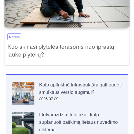
Namai
Kuo skiriasi plytelės terasoms nuo įprastų
lauko plytelių?
Kaip aplinkinė infrastruktūra gali padėti
smulkaus verslo augimui?
2026-07-29
Lietvamzdžiai ir latakai: kaip
suplanuoti patikimą lietaus nuvedimo
sistemą