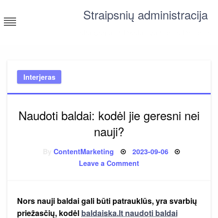
Skip
Straipsnių administracija
to
content
straipsniai ir tekstai įvairiomis temomis
Interjeras
Naudoti baldai: kodėl jie geresni nei
nauji?
Posted
By
ContentMarketing
2023-09-06
on
on
Leave a Comment
Naudoti
baldai:
kodėl
jie
geresni
Nors nauji baldai gali būti patrauklūs, yra svarbių
nei
nauji?
priežasčių, kodėl
baldaiska.lt naudoti baldai