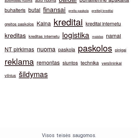
auto nuoma
automobiliu nuoma
finansai
butai
buhalteris
greita paskola
greitieji kreditai
kreditai
Kaina
kreditai internetu
greitos paskolos
logistika
kreditas
namai
kreditas internetu
maistas
paskolos
nuoma
NT pirkimas
paskola
pinigai
reklama
remontas
siuntos
technika
verslininkai
šildymas
vilnius
Visos teisės saugomos.