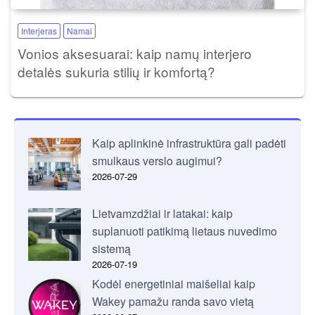
Interjeras
Namai
Vonios aksesuarai: kaip namų interjero
detalės sukuria stilių ir komfortą?
Kaip aplinkinė infrastruktūra gali padėti
smulkaus verslo augimui?
2026-07-29
Lietvamzdžiai ir latakai: kaip
suplanuoti patikimą lietaus nuvedimo
sistemą
2026-07-19
Kodėl energetiniai maišeliai kaip
Wakey pamažu randa savo vietą