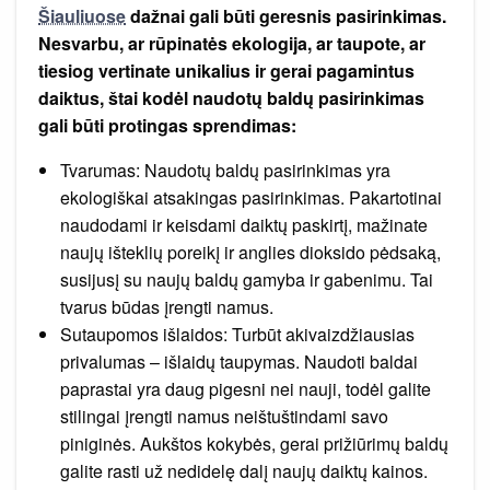
Šiauliuose
dažnai gali būti geresnis pasirinkimas.
Nesvarbu, ar rūpinatės ekologija, ar taupote, ar
tiesiog vertinate unikalius ir gerai pagamintus
daiktus, štai kodėl naudotų baldų pasirinkimas
gali būti protingas sprendimas:
Tvarumas: Naudotų baldų pasirinkimas yra
ekologiškai atsakingas pasirinkimas. Pakartotinai
naudodami ir keisdami daiktų paskirtį, mažinate
naujų išteklių poreikį ir anglies dioksido pėdsaką,
susijusį su naujų baldų gamyba ir gabenimu. Tai
tvarus būdas įrengti namus.
Sutaupomos išlaidos: Turbūt akivaizdžiausias
privalumas – išlaidų taupymas. Naudoti baldai
paprastai yra daug pigesni nei nauji, todėl galite
stilingai įrengti namus neištuštindami savo
piniginės. Aukštos kokybės, gerai prižiūrimų baldų
galite rasti už nedidelę dalį naujų daiktų kainos.