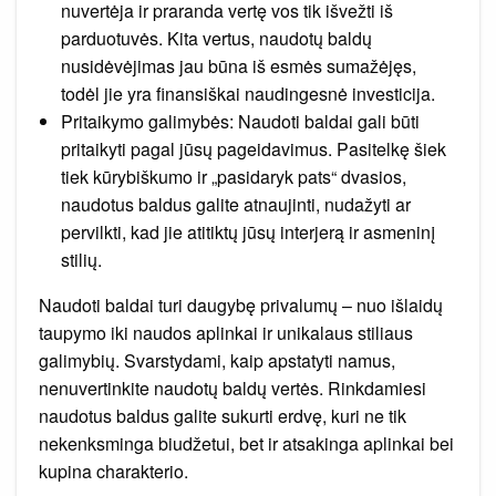
nuvertėja ir praranda vertę vos tik išvežti iš
parduotuvės. Kita vertus, naudotų baldų
nusidėvėjimas jau būna iš esmės sumažėjęs,
todėl jie yra finansiškai naudingesnė investicija.
Pritaikymo galimybės: Naudoti baldai gali būti
pritaikyti pagal jūsų pageidavimus. Pasitelkę šiek
tiek kūrybiškumo ir „pasidaryk pats“ dvasios,
naudotus baldus galite atnaujinti, nudažyti ar
pervilkti, kad jie atitiktų jūsų interjerą ir asmeninį
stilių.
Naudoti baldai turi daugybę privalumų – nuo išlaidų
taupymo iki naudos aplinkai ir unikalaus stiliaus
galimybių. Svarstydami, kaip apstatyti namus,
nenuvertinkite naudotų baldų vertės. Rinkdamiesi
naudotus baldus galite sukurti erdvę, kuri ne tik
nekenksminga biudžetui, bet ir atsakinga aplinkai bei
kupina charakterio.