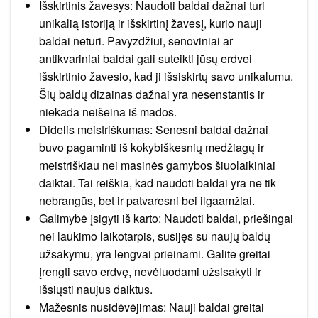
Išskirtinis žavesys: Naudoti baldai dažnai turi
unikalią istoriją ir išskirtinį žavesį, kurio nauji
baldai neturi. Pavyzdžiui, senoviniai ar
antikvariniai baldai gali suteikti jūsų erdvei
išskirtinio žavesio, kad ji išsiskirtų savo unikalumu.
Šių baldų dizainas dažnai yra nesenstantis ir
niekada neišeina iš mados.
Didelis meistriškumas: Senesni baldai dažnai
buvo pagaminti iš kokybiškesnių medžiagų ir
meistriškiau nei masinės gamybos šiuolaikiniai
daiktai. Tai reiškia, kad naudoti baldai yra ne tik
nebrangūs, bet ir patvaresni bei ilgaamžiai.
Galimybė įsigyti iš karto: Naudoti baldai, priešingai
nei laukimo laikotarpis, susijęs su naujų baldų
užsakymu, yra lengvai prieinami. Galite greitai
įrengti savo erdvę, nevėluodami užsisakyti ir
išsiųsti naujus daiktus.
Mažesnis nusidėvėjimas: Nauji baldai greitai