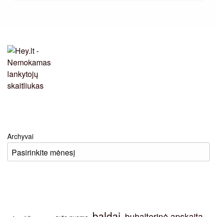
Archyvai
baldai
buhalterinė apskaita