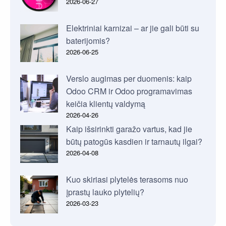
2026-06-27
Elektriniai karnizai – ar jie gali būti su
baterijomis?
2026-06-25
Verslo augimas per duomenis: kaip
Odoo CRM ir Odoo programavimas
keičia klientų valdymą
2026-04-26
Kaip išsirinkti garažo vartus, kad jie
būtų patogūs kasdien ir tarnautų ilgai?
2026-04-08
Kuo skiriasi plytelės terasoms nuo
įprastų lauko plytelių?
2026-03-23