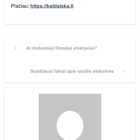
Plačiau:
https://baldaiska.lt
Navigacija
tarp
Previous
Ar mokomieji filmukai efektyvūs?
Post
įrašų
Next
Svarbiausi faktai apie saulės elektrines
Post