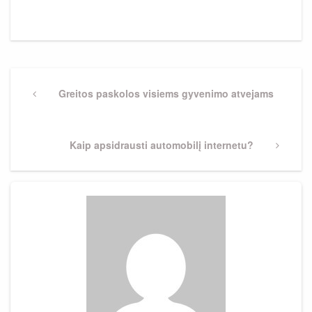
Navigacija
tarp
Previous
Greitos paskolos visiems gyvenimo atvejams
Post
įrašų
Next
Kaip apsidrausti automobilį internetu?
Post