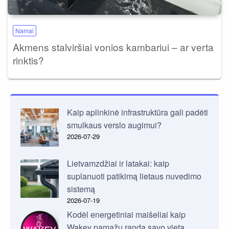
Namai
Akmens stalviršiai vonios kambariui – ar verta
rinktis?
Kaip aplinkinė infrastruktūra gali padėti
smulkaus verslo augimui?
2026-07-29
Lietvamzdžiai ir latakai: kaip
suplanuoti patikimą lietaus nuvedimo
sistemą
2026-07-19
Kodėl energetiniai maišeliai kaip
Wakey pamažu randa savo vietą