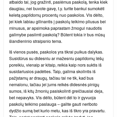
atbaido tai, jog gražinti, pasiėmus paskolą, tenka kiek
daugiau, nei buvote gavę, t.y. turite bankui sumokėti
keletą papildomų procentų nuo paskolos. Vis dėlto,
jei kiek labiau gilinantis į paskolų teikimo pliusus bei
minusus, ar apsimoka paprastam žmogui naudotis
galimybe pasiimti paskolą? Būtent tokia ir bus mūsų
šiandieninio straipsnio tema.
Iš vienos pusės, paskolos yra tikrai puikus dalykas.
Susidūrus su didesniu ar mažesniu papildomų lėšų
poreikiu, vienaip ar kitaip, reikia kaip nors suktis iš
susidariusios padėties. Taip, galima skolintis iš
pažįstamų ar draugų, tačiau tai ne tik, kad bus
nemalonu, tačiau jei jums reikės didesnės pinigų
sumos, iš kitų žmonių pasiskolinti greičiausiai deja,
bet nepavyks. Vis dėlto, būtent dėl to ir gyvuoja
paskolų teikimo paslauga – galite gauti neriboto
dydžio sumą bet kurio metu, kas iš tikro yra pravartu.