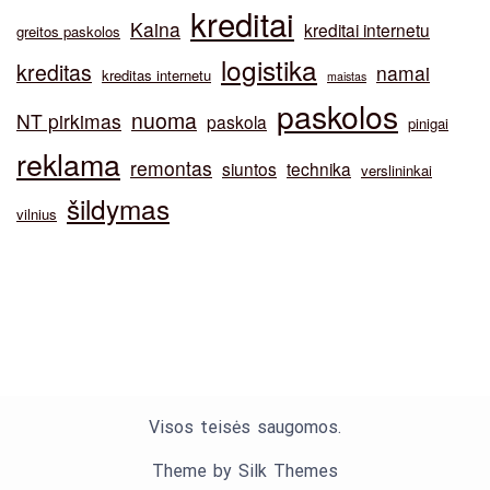
kreditai
Kaina
kreditai internetu
greitos paskolos
logistika
kreditas
namai
kreditas internetu
maistas
paskolos
nuoma
NT pirkimas
paskola
pinigai
reklama
remontas
siuntos
technika
verslininkai
šildymas
vilnius
Visos teisės saugomos.
Theme by Silk Themes