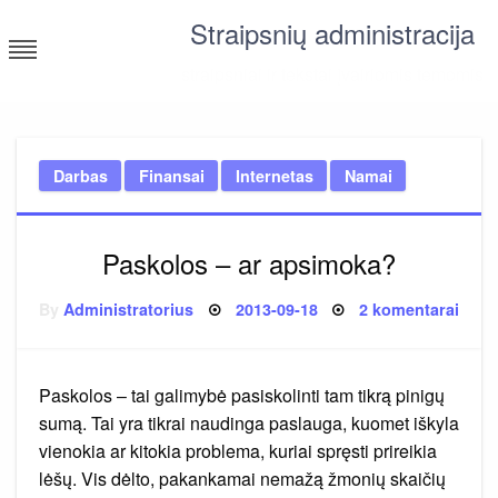
Skip
Straipsnių administracija
to
content
straipsniai ir tekstai įvairiomis temomis
Darbas
Finansai
Internetas
Namai
Paskolos – ar apsimoka?
Posted
įraše
By
Administratorius
2013-09-18
2 komentarai
on
Pask
–
ar
apsi
Paskolos – tai galimybė pasiskolinti tam tikrą pinigų
sumą. Tai yra tikrai naudinga paslauga, kuomet iškyla
vienokia ar kitokia problema, kuriai spręsti prireikia
lėšų. Vis dėlto, pakankamai nemažą žmonių skaičių