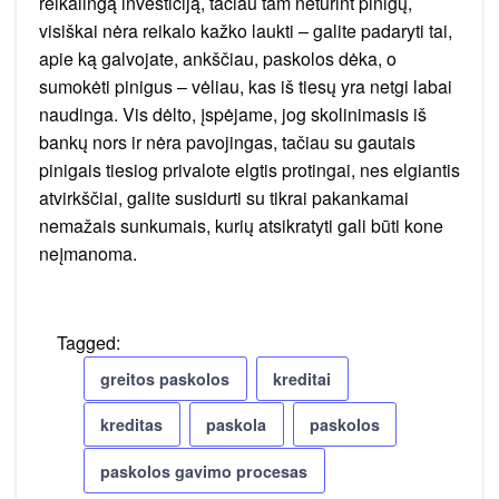
reikalingą investiciją, tačiau tam neturint pinigų,
visiškai nėra reikalo kažko laukti – galite padaryti tai,
apie ką galvojate, ankščiau, paskolos dėka, o
sumokėti pinigus – vėliau, kas iš tiesų yra netgi labai
naudinga. Vis dėlto, įspėjame, jog skolinimasis iš
bankų nors ir nėra pavojingas, tačiau su gautais
pinigais tiesiog privalote elgtis protingai, nes elgiantis
atvirkščiai, galite susidurti su tikrai pakankamai
nemažais sunkumais, kurių atsikratyti gali būti kone
neįmanoma.
Tagged:
greitos paskolos
kreditai
kreditas
paskola
paskolos
paskolos gavimo procesas