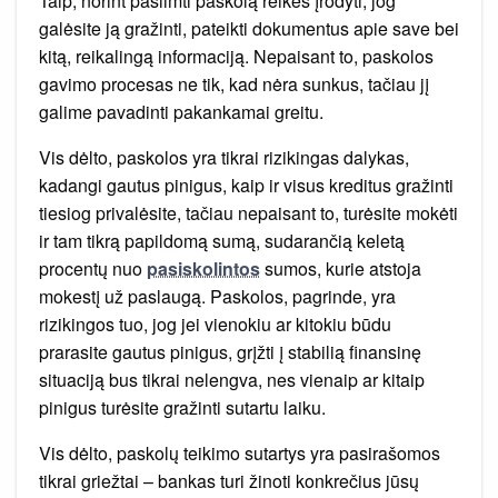
Taip, norint pasiimti paskolą reikės įrodyti, jog
galėsite ją gražinti, pateikti dokumentus apie save bei
kitą, reikalingą informaciją. Nepaisant to, paskolos
gavimo procesas ne tik, kad nėra sunkus, tačiau jį
galime pavadinti pakankamai greitu.
Vis dėlto, paskolos yra tikrai rizikingas dalykas,
kadangi gautus pinigus, kaip ir visus kreditus gražinti
tiesiog privalėsite, tačiau nepaisant to, turėsite mokėti
ir tam tikrą papildomą sumą, sudarančią keletą
procentų nuo
pasiskolintos
sumos, kurie atstoja
mokestį už paslaugą. Paskolos, pagrinde, yra
rizikingos tuo, jog jei vienokiu ar kitokiu būdu
prarasite gautus pinigus, grįžti į stabilią finansinę
situaciją bus tikrai nelengva, nes vienaip ar kitaip
pinigus turėsite gražinti sutartu laiku.
Vis dėlto, paskolų teikimo sutartys yra pasirašomos
tikrai griežtai – bankas turi žinoti konkrečius jūsų