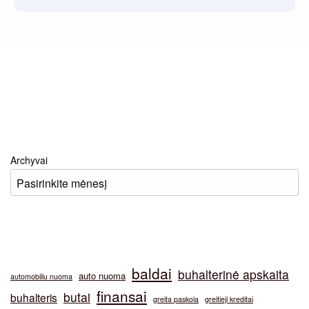
Archyvai
baldai
buhalterinė apskaita
auto nuoma
automobiliu nuoma
finansai
butai
buhalteris
greita paskola
greitieji kreditai