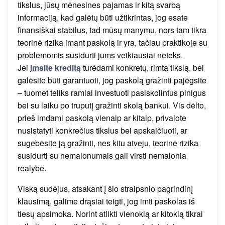
tikslus, jūsų mėnesines pajamas ir kitą svarbą
informaciją, kad galėtų būti užtikrintas, jog esate
finansiškai stabilus, tad mūsų manymu, nors tam tikra
teorinė rizika imant paskolą ir yra, tačiau praktikoje su
problemomis susidurti jums veikiausiai neteks.
Jei
imsite kreditą
turėdami konkretų, rimtą tikslą, bei
galėsite būti garantuoti, jog paskolą gražinti pajėgsite
– tuomet teliks ramiai investuoti pasiskolintus pinigus
bei su laiku po truputį gražinti skolą bankui. Vis dėlto,
prieš imdami paskolą vienaip ar kitaip, privalote
nusistatyti konkrečius tikslus bei apskaičiuoti, ar
sugebėsite ją gražinti, nes kitu atveju, teorinė rizika
susidurti su nemalonumais gali virsti nemalonia
realybe.
Viską sudėjus, atsakant į šio straipsnio pagrindinį
klausimą, galime drąsiai teigti, jog imti paskolas iš
tiesų apsimoka. Norint atlikti vienokią ar kitokią tikrai