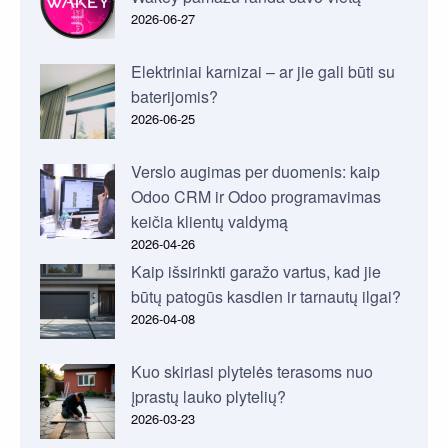
2026-06-27
Elektriniai karnizai – ar jie gali būti su
baterijomis?
2026-06-25
Verslo augimas per duomenis: kaip
Odoo CRM ir Odoo programavimas
keičia klientų valdymą
2026-04-26
Kaip išsirinkti garažo vartus, kad jie
būtų patogūs kasdien ir tarnautų ilgai?
2026-04-08
Kuo skiriasi plytelės terasoms nuo
įprastų lauko plytelių?
2026-03-23