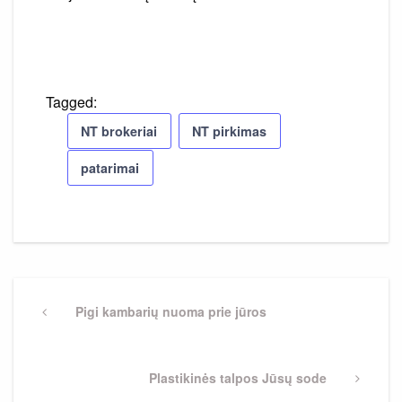
Tagged:
NT brokeriai
NT pirkimas
patarimai
Navigacija
tarp
Previous
Pigi kambarių nuoma prie jūros
Post
įrašų
Next
Plastikinės talpos Jūsų sode
Post