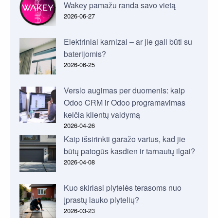
Wakey pamažu randa savo vietą
2026-06-27
Elektriniai karnizai – ar jie gali būti su
baterijomis?
2026-06-25
Verslo augimas per duomenis: kaip
Odoo CRM ir Odoo programavimas
keičia klientų valdymą
2026-04-26
Kaip išsirinkti garažo vartus, kad jie
būtų patogūs kasdien ir tarnautų ilgai?
2026-04-08
Kuo skiriasi plytelės terasoms nuo
įprastų lauko plytelių?
2026-03-23