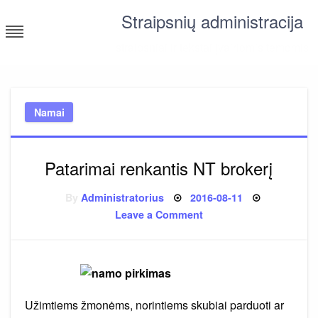
Skip
Straipsnių administracija
to
content
straipsniai ir tekstai įvairiomis temomis
Namai
Patarimai renkantis NT brokerį
Posted
By
Administratorius
2016-08-11
on
on
Leave a Comment
Patarimai
renkantis
NT
brokerį
Užimtiems žmonėms, norintiems skubiai parduoti ar