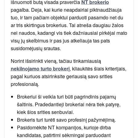
išnuomoti butą visada praverčia
NT brokerio
pagalba. Deja, kai kurie neapdairiai piktnaudžiauja
tuo, ir tam pačiam objektui parduoti pasamdo net du
ar tris skirtingus brokerius. Tai atneša daugiau žalos
nei naudos, kadangi vis tiek dažniausiai pirkėjai mato
visų jų skelbimus ir pas jus atkeliauja tas pats
susidomėjusių srautas.
Norint išsirinkti vieną, tačiau tinkamiausią
nekilnojamo turto brokerį
, kliaukitės šiais kriterijais,
pagal kuriuos atsirinksite geriausią savo srities
profesionalą.
Brokeriui ši veikla turi būti pagrindinis pajamų
šaltinis. Pradedantieji brokeriai nėra tiek patyrę,
kiek šios srities senbuviai.
Brokeris turi turėti savo profesinį pažymėjimą.
Pasidomėkite NT kompanijos, kurioje dirba
kandidatas, patirtimi sėkmingai parduodant