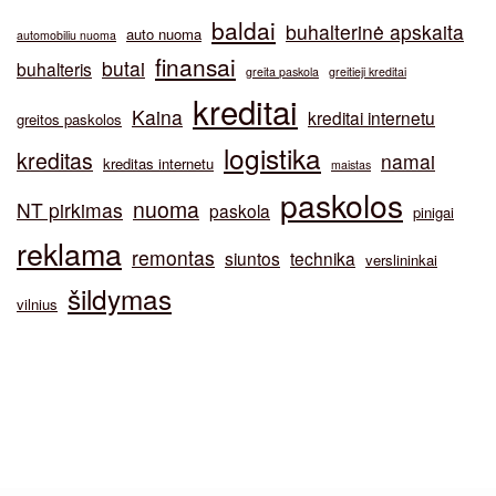
baldai
buhalterinė apskaita
auto nuoma
automobiliu nuoma
finansai
butai
buhalteris
greita paskola
greitieji kreditai
kreditai
Kaina
kreditai internetu
greitos paskolos
logistika
kreditas
namai
kreditas internetu
maistas
paskolos
nuoma
NT pirkimas
paskola
pinigai
reklama
remontas
siuntos
technika
verslininkai
šildymas
vilnius