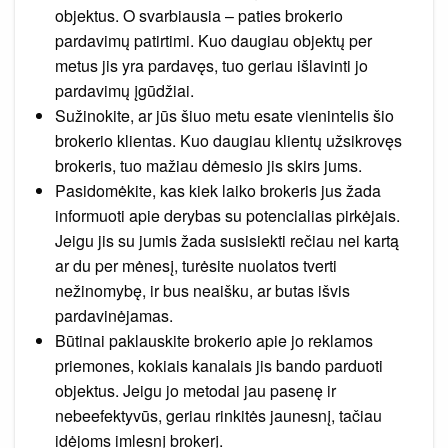
objektus. O svarbiausia – paties brokerio
pardavimų patirtimi. Kuo daugiau objektų per
metus jis yra pardavęs, tuo geriau išlavinti jo
pardavimų įgūdžiai.
Sužinokite, ar jūs šiuo metu esate vienintelis šio
brokerio klientas. Kuo daugiau klientų užsikrovęs
brokeris, tuo mažiau dėmesio jis skirs jums.
Pasidomėkite, kas kiek laiko brokeris jus žada
informuoti apie derybas su potencialias pirkėjais.
Jeigu jis su jumis žada susisiekti rečiau nei kartą
ar du per mėnesį, turėsite nuolatos tverti
nežinomybę, ir bus neaišku, ar butas išvis
pardavinėjamas.
Būtinai paklauskite brokerio apie jo reklamos
priemones, kokiais kanalais jis bando parduoti
objektus. Jeigu jo metodai jau pasenę ir
nebeefektyvūs, geriau rinkitės jaunesnį, tačiau
idėjoms imlesnį brokerį.