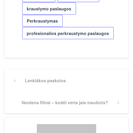
kraustymo paslaugos
Perkraustymas
profesionalios perkraustymo paslaugos
Navigacija
tarp
Previous
Lenkiškos paskolos
Post
įrašų
Next
Vandens filtrai – kodėl verta jais naudotis?
Post