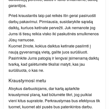
garantijos.
Prieš kraustantis taip pat reikės itin gerai pasiruošti
darbų pakavimui. Pirmiausia, susidarykite sąrašą
daiktų, kuriuos ketinate pervežti. Juk nemanote jog
Jums iš tiesų reikia visko iki paskutinės smulkmenos
Jūsų namuose.
Kuomet žinote, kokius daiktus ketinate pasiimti į
naują gyvenamąją vietą, galite juos surūšiuoti.
Pasirinkite Jums patogią ir lengvai įsimenamą daiktų
tvarką, kad galėtumėte tiksliai matyti, kas jau
surūšiuota, o kas ne.
Kraustymosi metu
Atvykus darbuotojams, dar kartą aptarkite
kraustymosi planą, kad būtumėte tikri, jog puikiai
vieni kitus supratote. Perkraustymas bus efektyvus tik
tuomet, kuomet abi pusės bus patenkintos darbu.