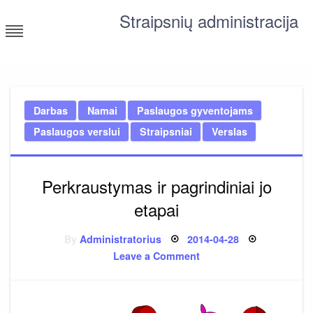
Skip
Straipsnių administracija
to
content
straipsniai ir tekstai įvairiomis temomis
Darbas
Namai
Paslaugos gyventojams
Paslaugos verslui
Straipsniai
Verslas
Perkraustymas ir pagrindiniai jo
etapai
Posted
By
Administratorius
2014-04-28
on
on
Leave a Comment
Perkraustymas
ir
pagrindiniai
jo
etapai