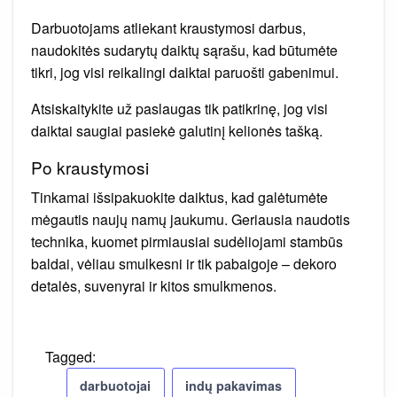
Darbuotojams atliekant kraustymosi darbus,
naudokitės sudarytų daiktų sąrašu, kad būtumėte
tikri, jog visi reikalingi daiktai paruošti gabenimui.
Atsiskaitykite už paslaugas tik patikrinę, jog visi
daiktai saugiai pasiekė galutinį kelionės tašką.
Po kraustymosi
Tinkamai išsipakuokite daiktus, kad galėtumėte
mėgautis naujų namų jaukumu. Geriausia naudotis
technika, kuomet pirmiausiai sudėliojami stambūs
baldai, vėliau smulkesni ir tik pabaigoje – dekoro
detalės, suvenyrai ir kitos smulkmenos.
Tagged:
darbuotojai
indų pakavimas