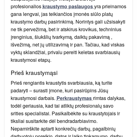
profesionalios
kraustymo paslaugos
yra prieinamos
gana lengvai, jas teikiančios įmonės siūlo platų
kraustymo darbų pasirinkimą. Norintys gali užsisakyti
ne tik pervežimą, bet ir atskirus krovikus, techninius
įrenginius, šiukšlių tvarkymą, daiktų pakavimą ,
išvežimą, net jų utilizavimą ir pan. Tačiau, kad viskas
vyktų sklandžiai, privalu pereiti keletas svarbiausių
kraustymosi etapų.
Prieš kraustymąsi
Prieš rengiantis kraustytis svarbiausia, ką turite
padaryti – surasti įmone, kuri pasirūpins Jūsų
kraustymosi darbais.
Perkraustymas
rimtas dalykas,
todėl geriausia, kad tai atliktų profesionalų savo
srities specialistai. Pasikalbėkite su kraustytojais ir
tiksliai susitarkite dėl bendradarbiavimo.
Nepamirškite aptarti konkrečių darbų, pagalbinių
darbuotojų poreikio, datos ir laiko tinkamumo, darbų