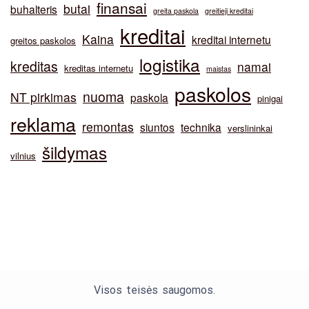
finansai
butai
buhalteris
greita paskola
greitieji kreditai
kreditai
Kaina
kreditai internetu
greitos paskolos
logistika
kreditas
namai
kreditas internetu
maistas
paskolos
nuoma
NT pirkimas
paskola
pinigai
reklama
remontas
siuntos
technika
verslininkai
šildymas
vilnius
Visos teisės saugomos.