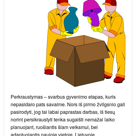
Perkraustymas – svarbus gyvenimo etapas, kuris
nepasidaro pats savaime. Nors iš pirmo žvilgsnio gali
pasirodyti, jog tai labai paprastas darbas, iš tiesų
norint persikraustyti tenka sugaišti nemažai laiko
planuojant, ruošiantis šiam veiksmui, bei
adaptuojantis naujoje vietoje. Lietuvoje