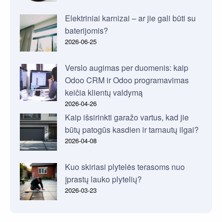
Elektriniai karnizai – ar jie gali būti su
baterijomis?
2026-06-25
Verslo augimas per duomenis: kaip
Odoo CRM ir Odoo programavimas
keičia klientų valdymą
2026-04-26
Kaip išsirinkti garažo vartus, kad jie
būtų patogūs kasdien ir tarnautų ilgai?
2026-04-08
Kuo skiriasi plytelės terasoms nuo
įprastų lauko plytelių?
2026-03-23