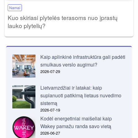
Namai
Kuo skiriasi plytelės terasoms nuo įprastų
lauko plytelių?
Kaip aplinkinė infrastruktūra gali padėti
smulkaus verslo augimui?
2026-07-29
Lietvamzdžiai ir latakai: kaip
suplanuoti patikimą lietaus nuvedimo
sistemą
2026-07-19
Kodėl energetiniai maišeliai kaip
Wakey pamažu randa savo vietą
2026-06-27