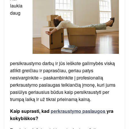
kitą
darosi
laukia
labai
paprasta
daug
persikraustymo darbų ir jūs ieškote galimybės viską
atlikti greičiau ir paprasčiau, geriau patys
nesivarginkite – paskambinkite į profesionalią
perkraustymo paslaugas teikiančią įmonę, kuri jums
pasiūlys geriausius būdus kaip persikraustyti per
trumpą laiką ir už tikrai prieinamą kainą.
Kaip suprasti, kad
perkraustymo paslaugos
yra
kokybiškos?