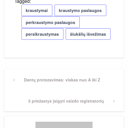
Tagged:
kraustymai
kraustymo paslaugos
perkraustymo paslaugos
persikraustymas
šiukšlių išvežimas
Navigacija
tarp
Previous
Dantų protezavimas: viskas nuo A iki Z
Post
įrašų
Next
5 priežastys įsigyti vaizdo registratorių
Post