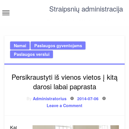
Skip
Straipsnių administracija
to
content
straipsniai ir tekstai įvairiomis temomis
Namai
Paslaugos gyventojams
Paslaugos verslui
Persikraustyti iš vienos vietos į kitą
darosi labai paprasta
Posted
By
Administratorius
2014-07-06
on
on
Leave a Comment
Persikraustyti
iš
vienos
vietos
į
Kai