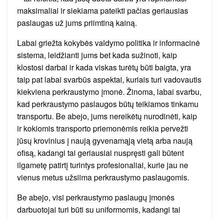
maksimaliai ir siekiama pateikti pačias geriausias
paslaugas už jums priimtiną kainą.
Labai griežta kokybės valdymo politika ir informacinė
sistema, leidžianti jums bet kada sužinoti, kaip
klostosi darbai ir kada viskas turėtų būti baigta, yra
taip pat labai svarbūs aspektai, kuriais turi vadovautis
kiekviena perkraustymo įmonė. Žinoma, labai svarbu,
kad perkraustymo paslaugos būtų teikiamos tinkamu
transportu. Be abejo, jums nereikėtų nurodinėti, kaip
ir kokiomis transporto priemonėmis reikia pervežti
jūsų krovinius į naują gyvenamąją vietą arba naują
ofisą, kadangi tai geriausiai nuspręsti gali būtent
ilgametę patirtį turintys profesionaliai, kurie jau ne
vienus metus užsiima perkraustymo paslaugomis.
Be abejo, visi perkraustymo paslaugų įmonės
darbuotojai turi būti su uniformomis, kadangi tai