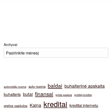
Archyvai
baldai
buhalterinė apskaita
auto nuoma
automobiliu nuoma
finansai
butai
buhalteris
greita paskola
greitieji kreditai
kreditai
Kaina
kreditai internetu
greitos paskolos