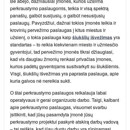
Be abejo, dažniausiai įmonės, kurios užsiima
perkraustymo paslaugomis, teikia ir visą spektrą
panašių, galbūt susijusių, o galbūt nesusijusių
paslaugų. Pavyzdžiui, dažnai tokios įmonės teikia ir
krovinių pervežimo paslaugas į kitus miestus ir
užsienį, o tokia paslauga kaip
šiukšlių išvežimas
yra
standartas – to reikia kiekvienam miesto ir užmiesčio
gyventojui, tad pervežimo įmonės tikrai džiaugiasi,
kad vis daugiau žmonių renkasi privačias įmones,
kurios padėtų gyventojams susitvarkyti su šiukšlėmis.
Visgi, šiukšlių išvežimas yra paprasta paslauga, apie
kuria galvos nė nereikia sukti.
O štai perkraustymo paslaugos reikalauja labai
operatyvaus ir gerai organizuoto darbo. Taigi, kalbant
apie perkraustymo paslaugas, visuomet svarbu
įsitikinti, kad jūsų pasamdyta įmonė jūsų
perkraustymo projektui paskyrė atskirą darbų vadovą
– tai reiškia, kad jūsų duotu darbu yra rūpinamasi