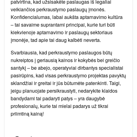
patvirtina, kad užsisakėte paslaugas iš legaliai
veikiančios perkraustymo paslaugų įmonės.
Konfidencialumas, labai aukšta aptarnavimo kultūra
– tai savaime suprantami principai, kurie turi būti
kiekvienoje aptarnavimo ir paslaugų sektoriaus
įmonėje, tad apie tai daug kalbėti neverta.
Svarbiausia, kad perkraustymo paslaugos būtų
nukreiptos į geriausią kainos ir kokybės bei greičio
santykį – be abejo, operatyviai dirbantys specialistai
pasirūpins, kad visas perkraustymo projektas pavyktų
sklandžiai ir greitai ir jūs būtumėte patenkinti. Taigi,
jeigu planuojate persikraustyti, nedarykite klaidos
bandydami tai padaryti patys – yra daugybė
profesionalų, kurie tai mielai padarys už tikrai
priimtiną kainą!