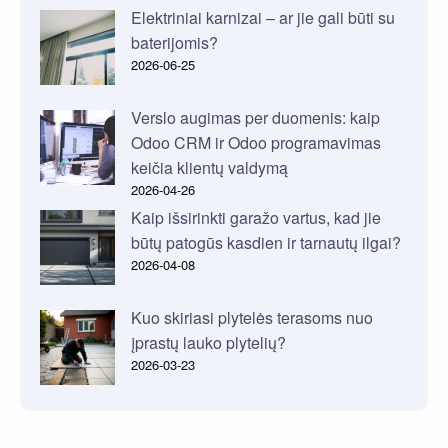
Elektriniai karnizai – ar jie gali būti su
baterijomis?
2026-06-25
Verslo augimas per duomenis: kaip
Odoo CRM ir Odoo programavimas
keičia klientų valdymą
2026-04-26
Kaip išsirinkti garažo vartus, kad jie
būtų patogūs kasdien ir tarnautų ilgai?
2026-04-08
Kuo skiriasi plytelės terasoms nuo
įprastų lauko plytelių?
2026-03-23