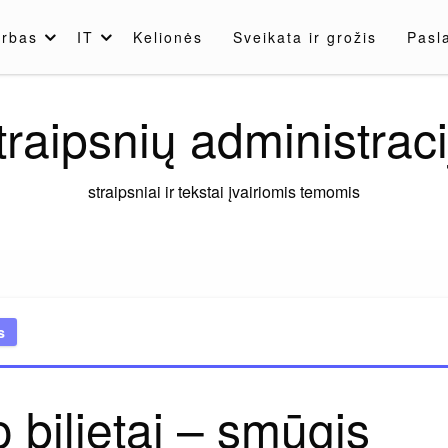
rbas
IT
Kelionės
Sveikata ir grožis
Pasl
traipsnių administraci
straipsniai ir tekstai įvairiomis temomis
s
 bilietai – smūgis