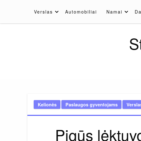
Skip
to
Verslas
Automobiliai
Namai
Da
content
S
Kelionės
Paslaugos gyventojams
Versla
Pigūs lėktuvo