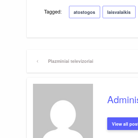
Tagged:
atostogos
laisvalaikis
Navigacija
Previous
Plazminiai televizoriai
Post
tarp
įrašų
Adminis
View all pos