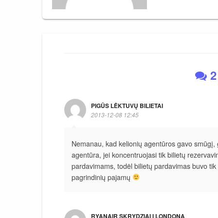
2
PIGŪS LĖKTUVŲ BILIETAI
2013-12-08 12:45
Nemanau, kad kelionių agentūros gavo smūgį, gre
agentūra, jei koncentruojasi tik bilietų rezerva
pardavimams, todėl bilietų pardavimas buvo tik p
pagrindinių pajamų
RYANAIR SKRYDZIAI I LONDONA