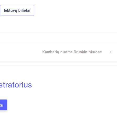
lėktuvų bilietai
Next
Kambarių nuoma Druskininkuose
Post
tratorius
ts