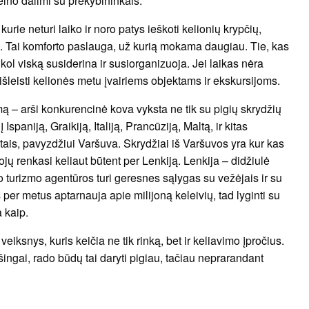
pelno dalimi su prekybininkais.
ie neturi laiko ir noro patys ieškoti kelionių krypčių,
u. Tai komforto paslauga, už kurią mokama daugiau. Tie, kas
kol viską susiderina ir susiorganizuoja. Jei laikas nėra
išleisti kelionės metu įvairiems objektams ir ekskursijoms.
emą – arši konkurencinė kova vyksta ne tik su pigių skrydžių
paniją, Graikiją, Italiją, Prancūziją, Maltą, ir kitas
ostais, pavyzdžiui Varšuva. Skrydžiai iš Varšuvos yra kur kas
ojų renkasi keliaut būtent per Lenkiją. Lenkija – didžiulė
 o turizmo agentūros turi geresnes sąlygas su vežėjais ir su
per metus aptarnauja apie milijoną keleivių, tad lyginti su
 kaip.
veiksnys, kuris keičia ne tik rinką, bet ir keliavimo įpročius.
ingai, rado būdų tai daryti pigiau, tačiau neprarandant