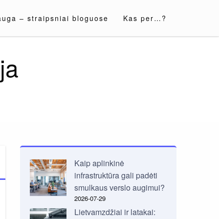
auga – straipsniai bloguose
Kas per…?
ja
Kaip aplinkinė
infrastruktūra gali padėti
smulkaus verslo augimui?
2026-07-29
Lietvamzdžiai ir latakai: