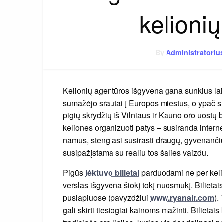
kelioni
By
Administratoriu
Kelionių agentūros išgyvena gana sunkius la
sumažėjo srautai į Europos miestus, o ypač su
pigių skrydžių iš Vilniaus ir Kauno oro uostų 
keliones organizuoti patys – susiranda intern
namus, stengiasi susirasti draugų, gyvenančių
susipažįstama su realiu tos šalies vaizdu.
Pigūs
lėktuvo bilietai
parduodami ne per kelio
verslas išgyvena šiokį tokį nuosmukį. Bilieta
puslapiuose (pavyzdžiui
www.ryanair.com
).
gali skirti tiesiogiai kainoms mažinti. Bilietai