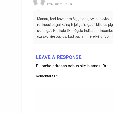
2015-02-02 11:28
Manau, kad kova tarp šių įmonių vyko ir vyks, ne
renkuosi pagal kainą ir jei galiu gauti bilietus p
skirtingai. Kiti kaip tik mėgsta keliauti rinkdam
užsako viešbučius, kad pačiam nereikėtų rūpint
LEAVE A RESPONSE
El. pašto adresas nebus skelbiamas.
Būtin
Komentaras
*