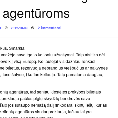
ų agentūroms
Posted
įraše
s
2 komentarai
2012-10-09
on
Pigūs
lėktuvo
bilietai
–
smūgis
ikus. Smarkiai
kelionių
agentūroms
mažėjo savaitgalio kelionių užsakymai. Taip atsitiko dėl
beveik į visą Europą. Keliautojai vis dažniau renkasi
ete bilietus, rezervuoja nebrangius viešbučius ar nakvynės
 tose šalyse, į kurias keliauja. Taip pamatoma daugiau,
nių agentūras, tad seniau klestėjęs prekybos bilietais
is prekiauja pačios pigių skrydžių bendrovės savo
 Taip jos sutaupo nemažą dalį rinkodarai skirtų lėšų, kurias
s kelionių agentūros vis dar prekiauja, tačiau tai yra