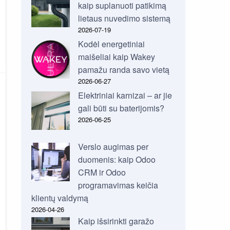
kaip suplanuoti patikimą
lietaus nuvedimo sistemą
2026-07-19
Kodėl energetiniai
maišeliai kaip Wakey
pamažu randa savo vietą
2026-06-27
Elektriniai karnizai – ar jie
gali būti su baterijomis?
2026-06-25
Verslo augimas per
duomenis: kaip Odoo
CRM ir Odoo
programavimas keičia
klientų valdymą
2026-04-26
Kaip išsirinkti garažo