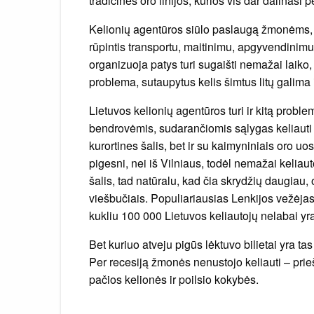
tradicinės oro linijos, kurios vis dar dalinasi 
Kelionių agentūros siūlo paslaugą žmonėms, kur
rūpintis transportu, maitinimu, apgyvendinim
organizuoja patys turi sugaišti nemažai laiko, 
problema, sutaupytus kelis šimtus litų galima 
Lietuvos kelionių agentūros turi ir kitą probl
bendrovėmis, sudarančiomis sąlygas keliauti į Is
kurortines šalis, bet ir su kaimyniniais oro u
pigesni, nei iš Vilniaus, todėl nemažai keliaut
šalis, tad natūralu, kad čia skrydžių daugiau,
viešbučiais. Populiariausias Lenkijos vežėjas 
kukliu 100 000 Lietuvos keliautojų nelabai yra
Bet kuriuo atveju pigūs lėktuvo bilietai yra tas 
Per recesiją žmonės nenustojo keliauti – prieš
pačios kelionės ir poilsio kokybės.