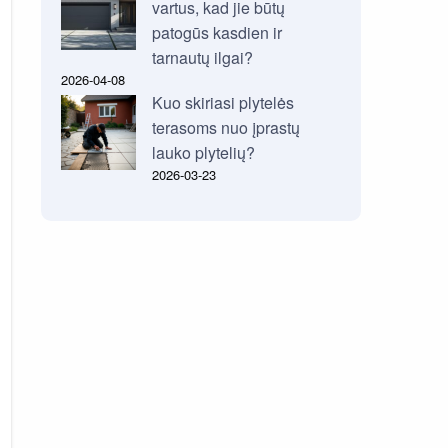
vartus, kad jie būtų
patogūs kasdien ir
tarnautų ilgai?
2026-04-08
Kuo skiriasi plytelės
terasoms nuo įprastų
lauko plytelių?
2026-03-23