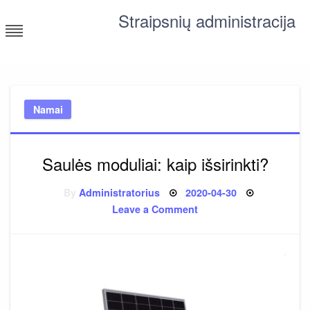
Skip
Straipsnių administracija
to
content
straipsniai ir tekstai įvairiomis temomis
Namai
Saulės moduliai: kaip išsirinkti?
Posted
By
Administratorius
2020-04-30
on
on
Leave a Comment
Saulės
moduliai:
kaip
išsirinkti?