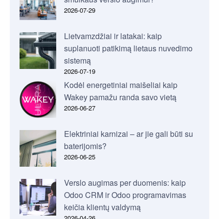
2026-07-29
Lietvamzdžiai ir latakai: kaip
suplanuoti patikimą lietaus nuvedimo
sistemą
2026-07-19
Kodėl energetiniai maišeliai kaip
Wakey pamažu randa savo vietą
2026-06-27
Elektriniai karnizai – ar jie gali būti su
baterijomis?
2026-06-25
Verslo augimas per duomenis: kaip
Odoo CRM ir Odoo programavimas
keičia klientų valdymą
2026-04-26