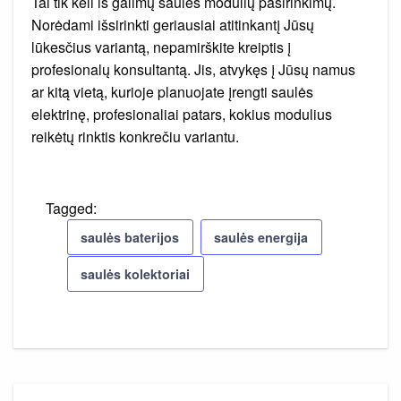
Tai tik keli iš galimų saulės modulių pasirinkimų.
Norėdami išsirinkti geriausiai atitinkantį Jūsų
lūkesčius variantą, nepamirškite kreiptis į
profesionalų konsultantą. Jis, atvykęs į Jūsų namus
ar kitą vietą, kurioje planuojate įrengti saulės
elektrinę, profesionaliai patars, kokius modulius
reikėtų rinktis konkrečiu variantu.
Tagged:
saulės baterijos
saulės energija
saulės kolektoriai
Navigacija