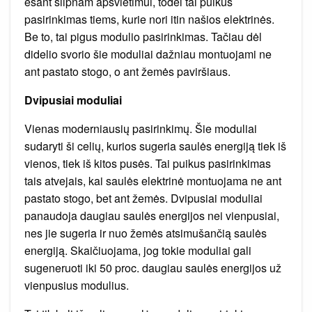
esant silpnam apšvietimui, todėl tai puikus
pasirinkimas tiems, kurie nori itin našios elektrinės.
Be to, tai pigus modulio pasirinkimas. Tačiau dėl
didelio svorio šie moduliai dažniau montuojami ne
ant pastato stogo, o ant žemės paviršiaus.
Dvipusiai moduliai
Vienas moderniausių pasirinkimų. Šie moduliai
sudaryti ši celių, kurios sugeria saulės energiją tiek iš
vienos, tiek iš kitos pusės. Tai puikus pasirinkimas
tais atvejais, kai saulės elektrinė montuojama ne ant
pastato stogo, bet ant žemės. Dvipusiai moduliai
panaudoja daugiau saulės energijos nei vienpusiai,
nes jie sugeria ir nuo žemės atsimušančią saulės
energiją. Skaičiuojama, jog tokie moduliai gali
sugeneruoti iki 50 proc. daugiau saulės energijos už
vienpusius modulius.