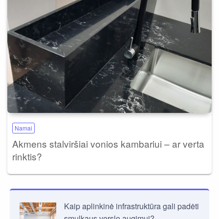
Namai
Akmens stalviršiai vonios kambariui – ar verta
rinktis?
Kaip aplinkinė infrastruktūra gali padėti
smulkaus verslo augimui?