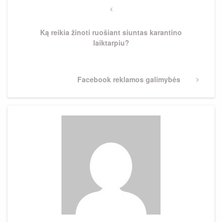
tarp
Previous
Post
įrašų
Ką reikia žinoti ruošiant siuntas karantino
laiktarpiu?
Next
Facebook reklamos galimybės
Post