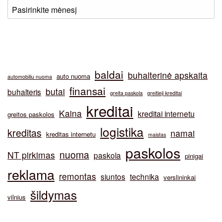
baldai
buhalterinė apskaita
auto nuoma
automobiliu nuoma
finansai
butai
buhalteris
greita paskola
greitieji kreditai
kreditai
Kaina
kreditai internetu
greitos paskolos
logistika
kreditas
namai
kreditas internetu
maistas
paskolos
nuoma
NT pirkimas
paskola
pinigai
reklama
remontas
siuntos
technika
verslininkai
šildymas
vilnius