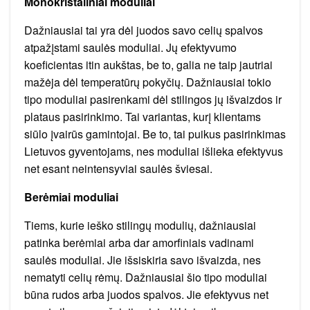
Monokristaliniai moduliai
Dažniausiai tai yra dėl juodos savo celių spalvos
atpažįstami saulės moduliai. Jų efektyvumo
koeficientas itin aukštas, be to, galia ne taip jautriai
mažėja dėl temperatūrų pokyčių. Dažniausiai tokio
tipo moduliai pasirenkami dėl stilingos jų išvaizdos ir
plataus pasirinkimo. Tai variantas, kurį klientams
siūlo įvairūs gamintojai. Be to, tai puikus pasirinkimas
Lietuvos gyventojams, nes moduliai išlieka efektyvus
net esant neintensyviai saulės šviesai.
Berėmiai moduliai
Tiems, kurie ieško stilingų modulių, dažniausiai
patinka berėmiai arba dar amorfiniais vadinami
saulės moduliai. Jie išsiskiria savo išvaizda, nes
nematyti celių rėmų. Dažniausiai šio tipo moduliai
būna rudos arba juodos spalvos. Jie efektyvus net