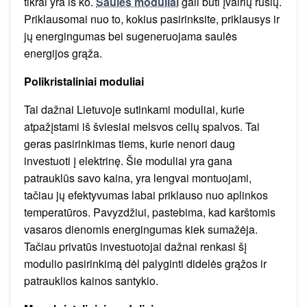
tikrai yra iš ko.
Saulės moduliai
gali būti įvairių rūšių.
Priklausomai nuo to, kokius pasirinksite, priklausys ir
jų energingumas bei sugeneruojama saulės
energijos grąža.
Polikristaliniai moduliai
Tai dažnai Lietuvoje sutinkami moduliai, kurie
atpažįstami iš šviesiai melsvos celių spalvos. Tai
geras pasirinkimas tiems, kurie nenori daug
investuoti į elektrinę. Šie moduliai yra gana
patrauklūs savo kaina, yra lengvai montuojami,
tačiau jų efektyvumas labai priklauso nuo aplinkos
temperatūros. Pavyzdžiui, pastebima, kad karštomis
vasaros dienomis energingumas kiek sumažėja.
Tačiau privatūs investuotojai dažnai renkasi šį
modulio pasirinkimą dėl palyginti didelės grąžos ir
patrauklios kainos santykio.