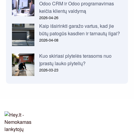
Odoo CRM ir Odoo programavimas
keičia klientų valdymą
2026-04-26
Kaip išsirinkti garažo vartus, kad jie
būtų patogūs kasdien ir tarnautų ilgai?
2026-04-08
Kuo skiriasi plytelės terasoms nuo
įprastų lauko plytelių?
2026-03-23