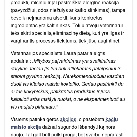
produktų mišiniu ir jai pasireiškia alerginė reakcija
(pavyzdžiui, odos niežulys ar kailio slinkimas), tampa
beveik neįmanoma atsekti, kuris konkretus
ingredientas yra kaltininkas. Tokiu atveju veterinarui
teks skirti specialią eliminacinę dietą, kuri yra ilgas ir
varginantis procesas tiek jums, tiek jūsų augintinei.
Veterinarijos specialistė Laura pataria elgtis
apdairiai:
„Mitybos paįvairinimas yra sveikintinas
dalykas, tačiau jis turi būti atliekamas palaipsniui ir
stebint gyvūno reakciją. Nerekomenduočiau kasdien
duoti vis kitokio maisto kokteilio. Geriau pasirinkti du
ar tris kokybiškus, patikrintus produktus ir juos
kaitalioti arba maišyti nuolat, o ne eksperimentuoti su
vis naujais pirkiniais.“
Visiems patinka geros
akcijos
, o pastebėta
kačių
maisto akcija
dažnai sugundo išbandyti ką nors
naujo. Tai gali būti puiki proga, bet svarbu neprarasti