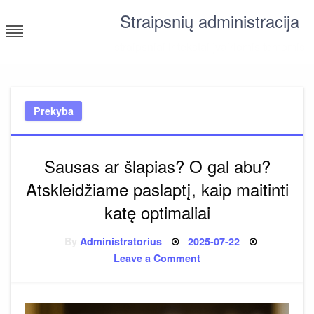
Skip
Straipsnių administracija
to
content
straipsniai ir tekstai įvairiomis temomis
Prekyba
Sausas ar šlapias? O gal abu?
Atskleidžiame paslaptį, kaip maitinti
katę optimaliai
Posted
By
Administratorius
2025-07-22
on
on
Leave a Comment
Sausas
ar
šlapias?
O
gal