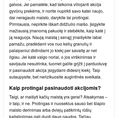
galvos. Jei pamatėte, kad taikoma viliojanti akcija
gyvūnų prekėms, ir norite nupirkti savo katei naujo,
dar neragauto maisto, darykite tai protingai.
Pirmiausia, nepirkite iškart didžiulio maišo. Įsigykite
mažiausią įmanomą pakuotę ir stebėkite, kaip katė į
ją reaguoja. Naują maistą į senąjį įmaišykite labai
pamažu, pradėdami vos nuo kelių granulių ir
palaipsniui didindami jo kiekį per savaitę ar net
ilgiau. Jei katė valgo noriai, o jos virškinimas ir
savijauta nesutrinka, tuomet galite grįžti į parduotuvę
ir pasinaudoti akcija įsigydami didesnį kiekį. Taip
sutaupysite, bet nerizikuosite augintinės sveikata.
Kaip protingai pasinaudoti akcijomis?
Taigi, ar maišyti kačių maistą yra gerai? Atsakymas –
ir taip, ir ne. Protingas ir nuoseklus sauso bei šlapio
maisto derinimas arba dviejų patikrintų rūšių
kaitaliojimas gali duoti daug naudos. Tačiau