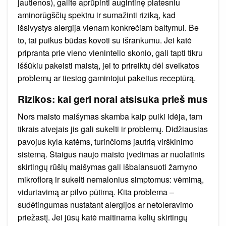
jautienos), galite aprūpinti augintinę platesniu
aminorūgščių spektru ir sumažinti riziką, kad
išsivystys alergija vienam konkrečiam baltymui. Be
to, tai puikus būdas kovoti su išrankumu. Jei katė
pripranta prie vieno vienintelio skonio, gali tapti tikru
iššūkiu pakeisti maistą, jei to prireiktų dėl sveikatos
problemų ar tiesiog gamintojui pakeitus receptūrą.
Rizikos: kai geri norai atsisuka prieš mus
Nors maisto maišymas skamba kaip puiki idėja, tam
tikrais atvejais jis gali sukelti ir problemų. Didžiausias
pavojus kyla katėms, turinčioms jautrią virškinimo
sistemą. Staigus naujo maisto įvedimas ar nuolatinis
skirtingų rūšių maišymas gali išbalansuoti žarnyno
mikroflorą ir sukelti nemalonius simptomus: vėmimą,
viduriavimą ar pilvo pūtimą. Kita problema –
sudėtingumas nustatant alergijos ar netoleravimo
priežastį. Jei jūsų katė maitinama kelių skirtingų