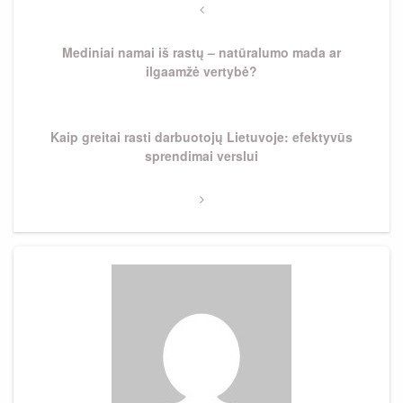
tarp
Previous
Post
įrašų
Mediniai namai iš rastų – natūralumo mada ar
ilgaamžė vertybė?
Next
Kaip greitai rasti darbuotojų Lietuvoje: efektyvūs
Post
sprendimai verslui