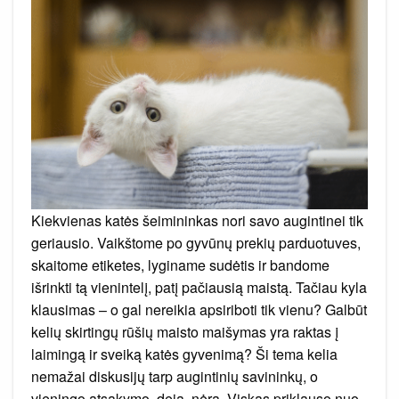
abu?
Atskleidžiame
paslaptį,
kaip
maitinti
katę
optimaliai
Kiekvienas katės šeimininkas nori savo augintinei tik
geriausio. Vaikštome po gyvūnų prekių parduotuves,
skaitome etiketes, lyginame sudėtis ir bandome
išrinkti tą vienintelį, patį pačiausią maistą. Tačiau kyla
klausimas – o gal nereikia apsiriboti tik vienu? Galbūt
kelių skirtingų rūšių maisto maišymas yra raktas į
laimingą ir sveiką katės gyvenimą? Ši tema kelia
nemažai diskusijų tarp augintinių savininkų, o
vieningo atsakymo, deja, nėra. Viskas priklauso nuo