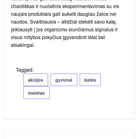
chaotiškas ir nuolatinis eksperimentavimas su vis
naujais produktais gali sukelti daugiau žalos nei
naudos. Svarbiausia – atidžiai stebėti savo katę,
įsiklausyti į jos organizmo siunčiamus signalus ir
visus mitybos pokyčius įgyvendinti lėtai bei
atsakingai.
Tagged:
akcijos
gyvūnai
katės
maistas
Navigacija