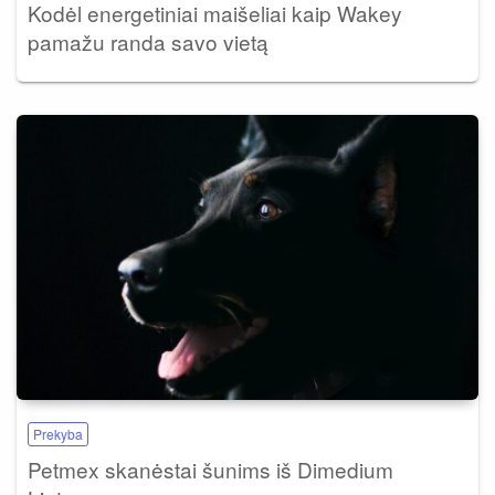
Kodėl energetiniai maišeliai kaip Wakey
pamažu randa savo vietą
Prekyba
Petmex skanėstai šunims iš Dimedium