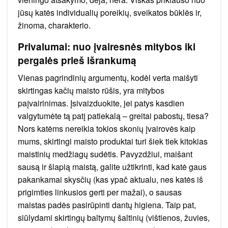
jūsų katės individualių poreikių, sveikatos būklės ir,
žinoma, charakterio.
Privalumai: nuo įvairesnės mitybos iki
pergalės prieš išrankumą
Vienas pagrindinių argumentų, kodėl verta maišyti
skirtingas kačių maisto rūšis, yra mitybos
paįvairinimas. Įsivaizduokite, jei patys kasdien
valgytumėte tą patį patiekalą – greitai pabostų, tiesa?
Nors katėms nereikia tokios skonių įvairovės kaip
mums, skirtingi maisto produktai turi šiek tiek kitokias
maistinių medžiagų sudėtis. Pavyzdžiui, maišant
sausą ir šlapią maistą, galite užtikrinti, kad katė gaus
pakankamai skysčių (kas ypač aktualu, nes katės iš
prigimties linkusios gerti per mažai), o sausas
maistas padės pasirūpinti dantų higiena. Taip pat,
siūlydami skirtingų baltymų šaltinių (vištienos, žuvies,