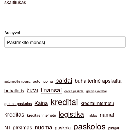
Archyvai
baldai
buhalterinė apskaita
auto nuoma
automobiliu nuoma
finansai
butai
buhalteris
greita paskola
greitieji kreditai
kreditai
Kaina
kreditai internetu
greitos paskolos
logistika
kreditas
namai
kreditas internetu
maistas
paskolos
nuoma
NT pirkimas
paskola
pinigai