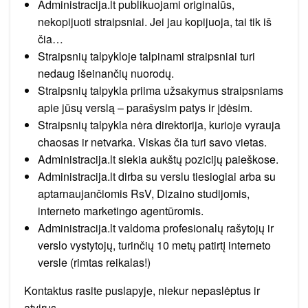
Administracija.lt publikuojami originalūs,
nekopijuoti straipsniai. Jei jau kopijuoja, tai tik iš
čia…
Straipsnių talpykloje talpinami straipsniai turi
nedaug išeinančių nuorodų.
Straipsnių talpykla priima užsakymus straipsniams
apie jūsų verslą – parašysim patys ir įdėsim.
Straipsnių talpykla nėra direktorija, kurioje vyrauja
chaosas ir netvarka. Viskas čia turi savo vietas.
Administracija.lt siekia aukštų pozicijų paieškose.
Administracija.lt dirba su verslu tiesiogiai arba su
aptarnaujančiomis RsV, Dizaino studijomis,
interneto marketingo agentūromis.
Administracija.lt valdoma profesionalų rašytojų ir
verslo vystytojų, turinčių 10 metų patirtį interneto
versle (rimtas reikalas!)
Kontaktus rasite puslapyje, niekur nepaslėptus ir
atvirus.