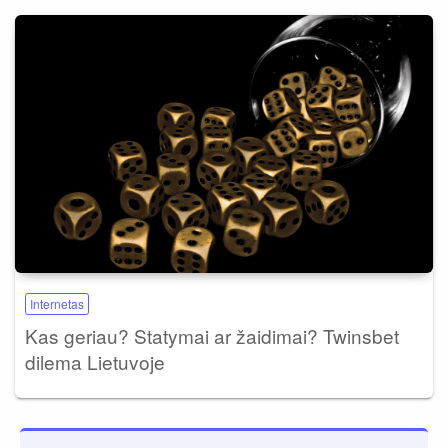
Internetas
Kas geriau? Statymai ar žaidimai? Twinsbet
dilema Lietuvoje