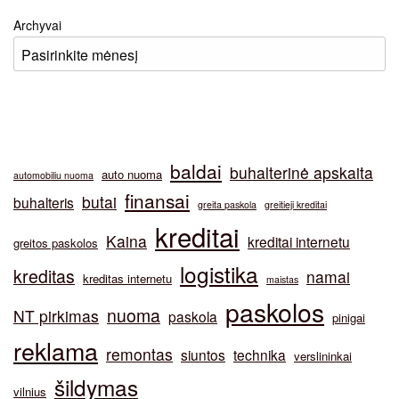
Archyvai
baldai
buhalterinė apskaita
auto nuoma
automobiliu nuoma
finansai
butai
buhalteris
greita paskola
greitieji kreditai
kreditai
Kaina
kreditai internetu
greitos paskolos
logistika
kreditas
namai
kreditas internetu
maistas
paskolos
nuoma
NT pirkimas
paskola
pinigai
reklama
remontas
siuntos
technika
verslininkai
šildymas
vilnius