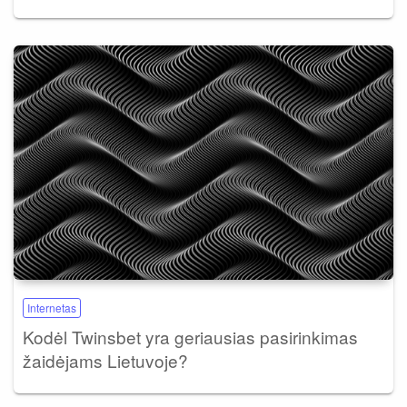
Internetas
Kodėl Twinsbet yra geriausias pasirinkimas
žaidėjams Lietuvoje?