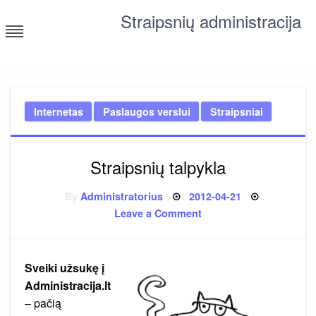
Skip
Straipsnių administracija
to
content
straipsniai ir tekstai įvairiomis temomis
Internetas
Paslaugos verslui
Straipsniai
Straipsnių talpykla
Posted
By
Administratorius
2012-04-21
on
on
Leave a Comment
Straipsnių
talpykla
Sveiki užsukę į
Administracija.lt
– pačią