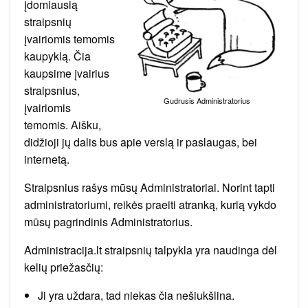
įdomiausią
straipsnių
įvairiomis temomis
kaupyklą. Čia
kaupsime įvairius
straipsnius,
Gudrusis Administratorius
įvairiomis
temomis. Aišku,
didžioji jų dalis bus apie verslą ir paslaugas, bei
internetą.
Straipsnius rašys mūsų Administratoriai. Norint tapti
administratoriumi, reikės praeiti atranką, kurią vykdo
mūsų pagrindinis Administratorius.
Administracija.lt straipsnių talpykla yra naudinga dėl
kelių priežasčių:
Ji yra uždara, tad niekas čia nešiukšlina.