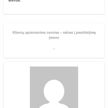
Navigacija
tarp
Next
Klientų aptarnavimo centras – raktas į pasitikėjimą
Post
įmone
įrašų