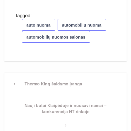
Tagged:
auto nuoma
automobiliu nuoma
automobilių nuomos salonas
Navigacija
tarp
Previous
Thermo King šaldymo įranga
Post
įrašų
Next
Nauji butai Klaipėdoje ir nuosavi namai –
Post
konkurencija NT rinkoje