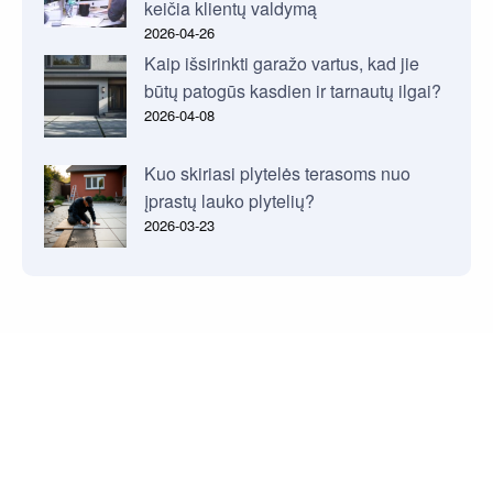
keičia klientų valdymą
2026-04-26
Kaip išsirinkti garažo vartus, kad jie
būtų patogūs kasdien ir tarnautų ilgai?
2026-04-08
Kuo skiriasi plytelės terasoms nuo
įprastų lauko plytelių?
2026-03-23