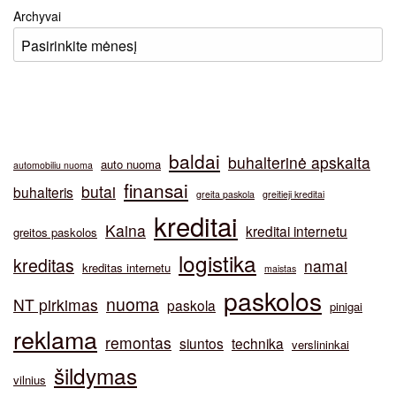
Archyvai
baldai
buhalterinė apskaita
auto nuoma
automobiliu nuoma
finansai
butai
buhalteris
greita paskola
greitieji kreditai
kreditai
Kaina
kreditai internetu
greitos paskolos
logistika
kreditas
namai
kreditas internetu
maistas
paskolos
nuoma
NT pirkimas
paskola
pinigai
reklama
remontas
siuntos
technika
verslininkai
šildymas
vilnius