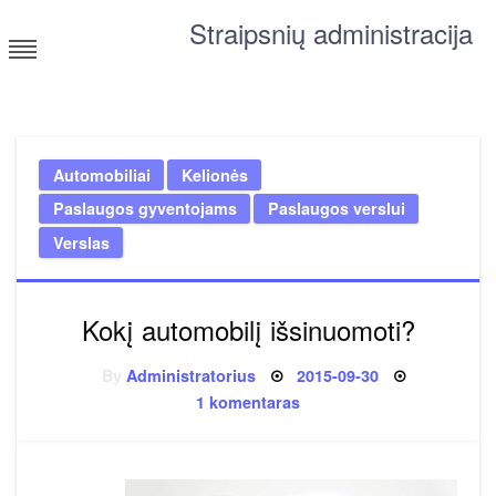
Skip
Straipsnių administracija
to
content
straipsniai ir tekstai įvairiomis temomis
Automobiliai
Kelionės
Paslaugos gyventojams
Paslaugos verslui
Verslas
Kokį automobilį išsinuomoti?
Posted
By
Administratorius
2015-09-30
on
įraše
1 komentaras
Kokį
automobilį
išsinuomoti?