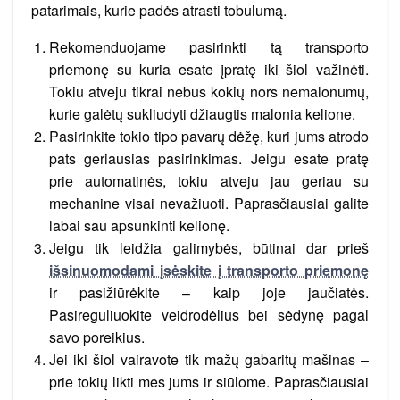
patarimais, kurie padės atrasti tobulumą.
Rekomenduojame pasirinkti tą transporto
priemonę su kuria esate įpratę iki šiol važinėti.
Tokiu atveju tikrai nebus kokių nors nemalonumų,
kurie galėtų sukliudyti džiaugtis malonia kelione.
Pasirinkite tokio tipo pavarų dėžę, kuri jums atrodo
pats geriausias pasirinkimas. Jeigu esate pratę
prie automatinės, tokiu atveju jau geriau su
mechanine visai nevažiuoti. Paprasčiausiai galite
labai sau apsunkinti kelionę.
Jeigu tik leidžia galimybės, būtinai dar prieš
išsinuomodami įsėskite į transporto priemonę
ir pasižiūrėkite – kaip joje jaučiatės.
Pasireguliuokite veidrodėlius bei sėdynę pagal
savo poreikius.
Jei iki šiol vairavote tik mažų gabaritų mašinas –
prie tokių likti mes jums ir siūlome. Paprasčiausiai