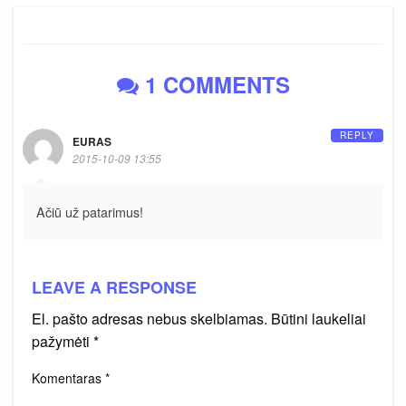
1 COMMENTS
REPLY
EURAS
2015-10-09 13:55
Ačiū už patarimus!
LEAVE A RESPONSE
El. pašto adresas nebus skelbiamas.
Būtini laukeliai
pažymėti
*
Komentaras
*