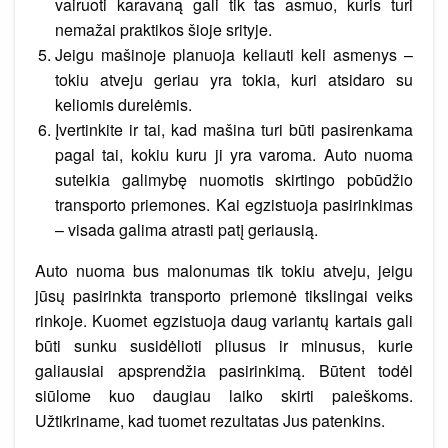
vairuoti karavaną gali tik tas asmuo, kuris turi
nemažai praktikos šioje srityje.
Jeigu mašinoje planuoja keliauti keli asmenys –
tokiu atveju geriau yra tokia, kuri atsidaro su
keliomis durelėmis.
Įvertinkite ir tai, kad mašina turi būti pasirenkama
pagal tai, kokiu kuru ji yra varoma. Auto nuoma
suteikia galimybę nuomotis skirtingo pobūdžio
transporto priemones. Kai egzistuoja pasirinkimas
– visada galima atrasti patį geriausią.
Auto nuoma bus malonumas tik tokiu atveju, jeigu
jūsų pasirinkta transporto priemonė tikslingai veiks
rinkoje. Kuomet egzistuoja daug variantų kartais gali
būti sunku susidėlioti pliusus ir minusus, kurie
galiausiai apsprendžia pasirinkimą. Būtent todėl
siūlome kuo daugiau laiko skirti paieškoms.
Užtikriname, kad tuomet rezultatas Jus patenkins.