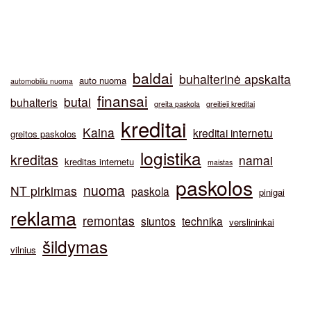
baldai
buhalterinė apskaita
auto nuoma
automobiliu nuoma
finansai
butai
buhalteris
greita paskola
greitieji kreditai
kreditai
Kaina
kreditai internetu
greitos paskolos
logistika
kreditas
namai
kreditas internetu
maistas
paskolos
nuoma
NT pirkimas
paskola
pinigai
reklama
remontas
siuntos
technika
verslininkai
šildymas
vilnius