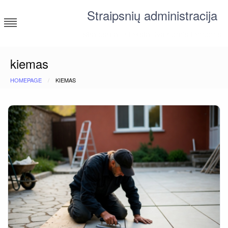
Skip
Straipsnių administracija
to
content
straipsniai ir tekstai įvairiomis temomis
kiemas
HOMEPAGE
KIEMAS