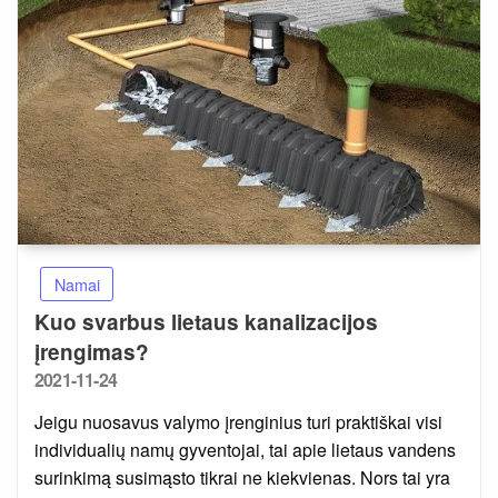
Namai
Kuo svarbus lietaus kanalizacijos
įrengimas?
Posted
2021-11-24
on
Jeigu nuosavus valymo įrenginius turi praktiškai visi
individualių namų gyventojai, tai apie lietaus vandens
surinkimą susimąsto tikrai ne kiekvienas. Nors tai yra