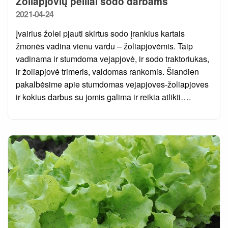
Žoliapjovių peiliai sodo darbams
Posted
2021-04-24
on
Įvairius žolei pjauti skirtus sodo įrankius kartais
žmonės vadina vienu vardu – žoliapjovėmis. Taip
vadinama ir stumdoma vejapjovė, ir sodo traktoriukas,
ir žoliapjovė trimeris, valdomas rankomis. Šiandien
pakalbėsime apie stumdomas vejapjoves-žoliapjoves
ir kokius darbus su jomis galima ir reikia atlikti….