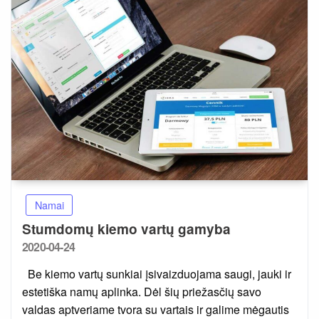
Namai
Stumdomų kiemo vartų gamyba
Posted
2020-04-24
on
Be kiemo vartų sunkiai įsivaizduojama saugi, jauki ir
estetiška namų aplinka. Dėl šių priežasčių savo
valdas aptveriame tvora su vartais ir galime mėgautis