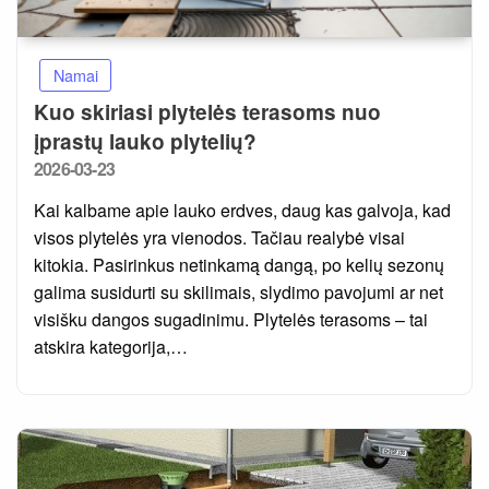
Namai
Kuo skiriasi plytelės terasoms nuo
įprastų lauko plytelių?
Posted
2026-03-23
on
Kai kalbame apie lauko erdves, daug kas galvoja, kad
visos plytelės yra vienodos. Tačiau realybė visai
kitokia. Pasirinkus netinkamą dangą, po kelių sezonų
galima susidurti su skilimais, slydimo pavojumi ar net
visišku dangos sugadinimu. Plytelės terasoms – tai
atskira kategorija,…