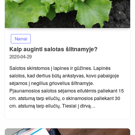
Namai
Kaip auginti salotas šiltnamyje?
Posted
2020-04-29
on
Salotos skirstomos į lapines ir gūžines. Lapinės
salotos, kad derlius būtų ankstyvas, kovo pabaigoje
sėjamos į negilius griovelius šiltnamyje.
Pjaunamosios salotos sėjamos eilutėmis paliekant 15
cm. atstumą tarp eilučių, o skinamosios paliekant 30
cm. atstumą tarp eilučių. Tiesiai į dirvą…