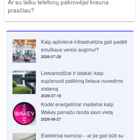
Ar su laiku telefonų pakrovėjai krauna
prasčiau?
Kaip aplinkinė infrastruktūra gali padėti
smulkaus verslo augimui?
2026-07-29
Lietvamzdžiai ir latakai: kaip
suplanuoti patikimą lietaus nuvedimo
sistemą
2026-07-19
Kodėl energetiniai maišeliai kaip
Wakey pamažu randa savo vietą
2026-06-27
Elektriniai karnizai – ar jie gali būti su