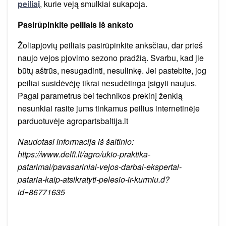
peiliai
, kurie veją smulkiai sukapoja.
Pasirūpinkite peiliais iš anksto
Žoliapjovių peiliais pasirūpinkite anksčiau, dar prieš
naujo vejos pjovimo sezono pradžią. Svarbu, kad jie
būtų aštrūs, nesugadinti, nesulinkę. Jei pastebite, jog
peiliai susidėvėję tikrai nesudėtinga įsigyti naujus.
Pagal parametrus bei technikos prekinį ženklą
nesunkiai rasite jums tinkamus peilius internetinėje
parduotuvėje agropartsbaltija.lt
Naudotasi informacija iš šaltinio:
https://www.delfi.lt/agro/ukio-praktika-
patarimai/pavasariniai-vejos-darbai-ekspertai-
pataria-kaip-atsikratyti-pelesio-ir-kurmiu.d?
id=86771635