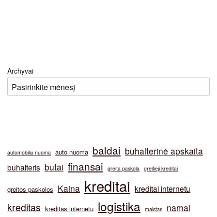
Archyvai
baldai
buhalterinė apskaita
auto nuoma
automobiliu nuoma
finansai
butai
buhalteris
greita paskola
greitieji kreditai
kreditai
Kaina
kreditai internetu
greitos paskolos
logistika
kreditas
namai
kreditas internetu
maistas