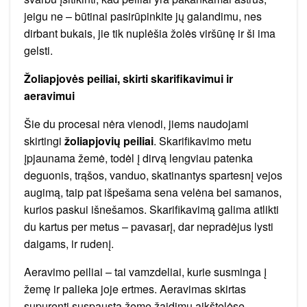
jeigu ne – būtinai pasirūpinkite jų galandimu, nes
dirbant bukais, jie tik nuplėšia žolės viršūnę ir ši ima
gelsti.
Žoliapjovės peiliai, skirti skarifikavimui ir
aeravimui
Šie du procesai nėra vienodi, jiems naudojami
skirtingi
žoliapjovių peiliai
. Skarifikavimo metu
įpjaunama žemė, todėl į dirvą lengviau patenka
deguonis, trąšos, vanduo, skatinantys spartesnį vejos
augimą, taip pat išpešama sena velėna bei samanos,
kurios paskui išnešamos. Skarifikavimą galima atlikti
du kartus per metus – pavasarį, dar nepradėjus lysti
daigams, ir rudenį.
Aeravimo peiliai – tai vamzdeliai, kurie susminga į
žemę ir palieka joje ertmes. Aeravimas skirtas
supurenti suspaustą žemę žaidimų aikštelėse,