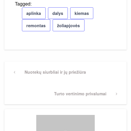
Tagged:
aplinka
dalys
kiemas
remontas
žoliapjovės
Navigacija
tarp
Previous
Nuotekų siurbliai ir jų priežiūra
Post
įrašų
Next
Turto vertinimo privalumai
Post