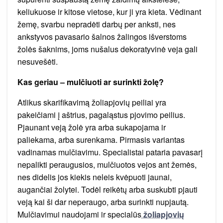
keliukuose ir kitose vietose, kur ji yra kieta. Vėdinant
žemę, svarbu nepradėti darbų per anksti, nes
ankstyvos pavasario šalnos žalingos išverstoms
žolės šaknims, joms nušalus dekoratyvinė veja gali
nesuvešėti.
Kas geriau – mulčiuoti ar surinkti žolę?
Atlikus skarifikavimą žoliapjovių peiliai yra
pakeičiami į aštrius, pagaląstus pjovimo peilius.
Pjaunant veją žolė yra arba sukapojama ir
paliekama, arba surenkama. Pirmasis variantas
vadinamas mulčiavimu. Specialistai pataria pavasarį
nepalikti peraugusios, mulčiuotos vejos ant žemės,
nes didelis jos kiekis neleis kvėpuoti jaunai,
augančiai žolytei. Todėl reikėtų arba suskubti pjauti
veją kai ši dar neperaugo, arba surinkti nupjautą.
Mulčiavimui naudojami ir specialūs
žoliapjovių