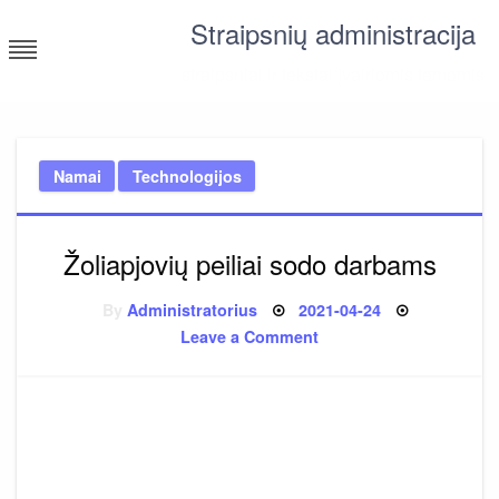
Skip
Straipsnių administracija
to
content
straipsniai ir tekstai įvairiomis temomis
Namai
Technologijos
Žoliapjovių peiliai sodo darbams
Posted
By
Administratorius
2021-04-24
on
on
Leave a Comment
Žoliapjovių
peiliai
sodo
darbams