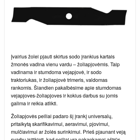
Įvairius žolei pjauti skirtus sodo įrankius kartais
žmonės vadina vienu vardu – žoliapjovėmis. Taip
vadinama ir stumdoma vejapjovė, ir sodo
traktoriukas, ir žoliapjovė trimeris, valdomas
rankomis. Šiandien pakalbėsime apie stumdomas
vejapjoves-žoliapjoves ir kokius darbus su jomis
galima ir reikia atlikti.
Žoliapjovės peiliai padaro šį įrankį universalų,
pritaikytą skarifikavimui, aeravimui, pjovimui,
mulčiavimui ar žolės surinkimui. Prieš pjaunant veją
svarbu įsitikinti, kad peiliai yra pakankamai aštrūs,