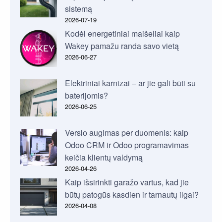
sistemą
2026-07-19
Kodėl energetiniai maišeliai kaip
Wakey pamažu randa savo vietą
2026-06-27
Elektriniai karnizai – ar jie gali būti su
baterijomis?
2026-06-25
Verslo augimas per duomenis: kaip
Odoo CRM ir Odoo programavimas
keičia klientų valdymą
2026-04-26
Kaip išsirinkti garažo vartus, kad jie
būtų patogūs kasdien ir tarnautų ilgai?
2026-04-08