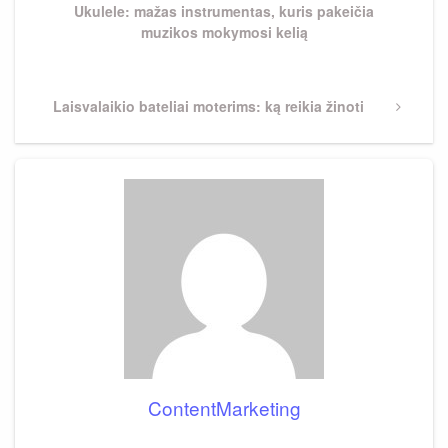
Ukulele: mažas instrumentas, kuris pakeičia
muzikos mokymosi kelią
Next
Laisvalaikio bateliai moterims: ką reikia žinoti
Post
ContentMarketing