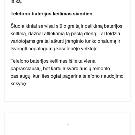
laiką.
Telefono baterijos keitimas šiandien
Šiuolaikiniai servisai siūlo greitą ir patikimą baterijos
keitimą, dažnai atliekamą tą pačią dieną. Tai leidžia
vartotojams greitai atkurti įrenginio funkcionalumą ir
išvengti nepatogumų kasdienėje veikloje.
Telefono baterijos keitimas išlieka viena
paprasčiausių, bet kartu ir svarbiausių remonto
paslaugų, kuri tiesiogiai pagerina telefono naudojimo
kokybę.
Navigacija
tarp
Previous
Post
įrašų