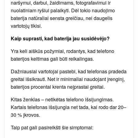
naršymui, darbui, žaidimams, fotografavimui ir
nuolatiniam ryšiui palaikyti. Dėl tokio naudojimo
baterija natūraliai sensta greičiau, nei daugelis
vartotojų tikisi.
Kaip suprasti, kad baterija jau susidėvėjo?
Yra keli aiškūs požymiai, rodantys, kad telefono
baterijos keitimas gali būti reikalingas.
Dažniausiai vartotojai pastebi, kad telefonas pradeda
greitai išsikrauti. Net ir minimaliai naudojant įrenginį,
baterijos procentai krenta neįprastai greitai.
Kitas ženklas – netikėtas telefono išsijungimas.
Kartais telefonas išsijungia net tada, kai rodo dar 20–
30 % įkrovos.
Taip pat gali pasireikšti šie simptomai: