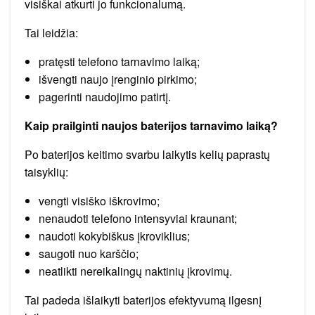
visiškai atkurti jo funkcionalumą.
Tai leidžia:
pratęsti telefono tarnavimo laiką;
išvengti naujo įrenginio pirkimo;
pagerinti naudojimo patirtį.
Kaip prailginti naujos baterijos tarnavimo laiką?
Po baterijos keitimo svarbu laikytis kelių paprastų
taisyklių:
vengti visiško iškrovimo;
nenaudoti telefono intensyviai kraunant;
naudoti kokybiškus įkroviklius;
saugoti nuo karščio;
neatlikti nereikalingų naktinių įkrovimų.
Tai padeda išlaikyti baterijos efektyvumą ilgesnį