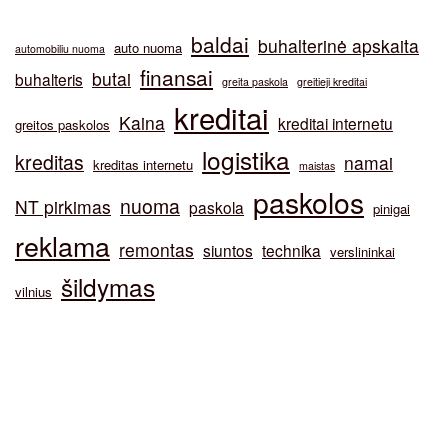
baldai
buhalterinė apskaita
auto nuoma
automobiliu nuoma
finansai
butai
buhalteris
greita paskola
greitieji kreditai
kreditai
Kaina
kreditai internetu
greitos paskolos
logistika
kreditas
namai
kreditas internetu
maistas
paskolos
nuoma
NT pirkimas
paskola
pinigai
reklama
remontas
siuntos
technika
verslininkai
šildymas
vilnius