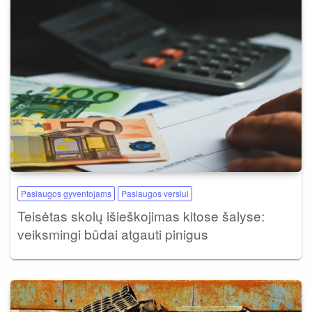
Paslaugos gyventojams
Paslaugos verslui
Teisėtas skolų išieškojimas kitose šalyse:
veiksmingi būdai atgauti pinigus