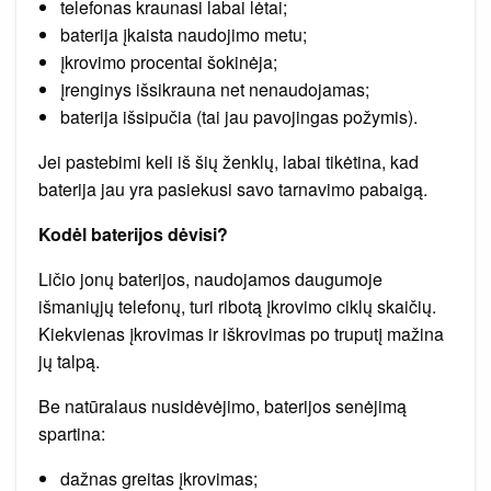
telefonas kraunasi labai lėtai;
baterija įkaista naudojimo metu;
įkrovimo procentai šokinėja;
įrenginys išsikrauna net nenaudojamas;
baterija išsipučia (tai jau pavojingas požymis).
Jei pastebimi keli iš šių ženklų, labai tikėtina, kad
baterija jau yra pasiekusi savo tarnavimo pabaigą.
Kodėl baterijos dėvisi?
Ličio jonų baterijos, naudojamos daugumoje
išmaniųjų telefonų, turi ribotą įkrovimo ciklų skaičių.
Kiekvienas įkrovimas ir iškrovimas po truputį mažina
jų talpą.
Be natūralaus nusidėvėjimo, baterijos senėjimą
spartina:
dažnas greitas įkrovimas;