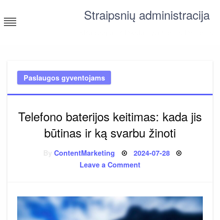
Skip
Straipsnių administracija
to
content
straipsniai ir tekstai įvairiomis temomis
Paslaugos gyventojams
Telefono baterijos keitimas: kada jis
būtinas ir ką svarbu žinoti
Posted
By
ContentMarketing
2024-07-28
on
on
Leave a Comment
Telefono
baterijos
keitimas:
kada
jis
būtinas
ir
ką