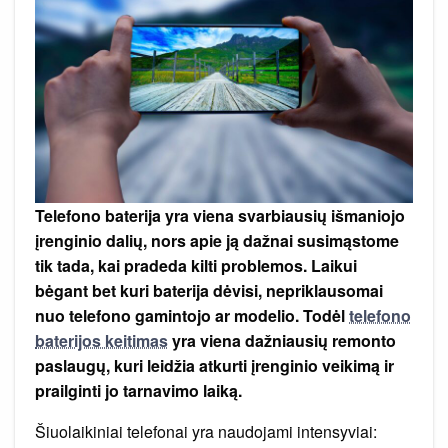
svarbu
žinoti
Telefono baterija yra viena svarbiausių išmaniojo
įrenginio dalių, nors apie ją dažnai susimąstome
tik tada, kai pradeda kilti problemos. Laikui
bėgant bet kuri baterija dėvisi, nepriklausomai
nuo telefono gamintojo ar modelio. Todėl
telefono
baterijos keitimas
yra viena dažniausių remonto
paslaugų, kuri leidžia atkurti įrenginio veikimą ir
prailginti jo tarnavimo laiką.
Šiuolaikiniai telefonai yra naudojami intensyviai: