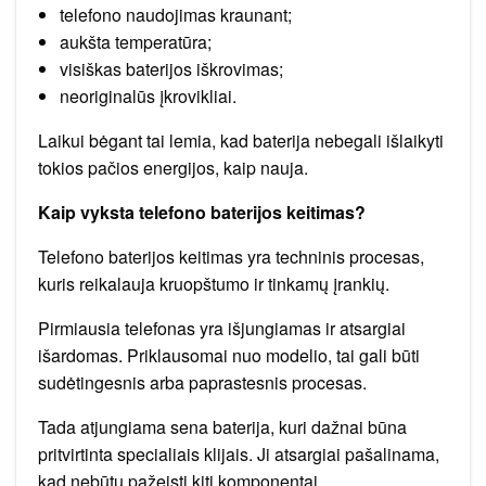
telefono naudojimas kraunant;
aukšta temperatūra;
visiškas baterijos iškrovimas;
neoriginalūs įkrovikliai.
Laikui bėgant tai lemia, kad baterija nebegali išlaikyti
tokios pačios energijos, kaip nauja.
Kaip vyksta telefono baterijos keitimas?
Telefono baterijos keitimas yra techninis procesas,
kuris reikalauja kruopštumo ir tinkamų įrankių.
Pirmiausia telefonas yra išjungiamas ir atsargiai
išardomas. Priklausomai nuo modelio, tai gali būti
sudėtingesnis arba paprastesnis procesas.
Tada atjungiama sena baterija, kuri dažnai būna
pritvirtinta specialiais klijais. Ji atsargiai pašalinama,
kad nebūtų pažeisti kiti komponentai.