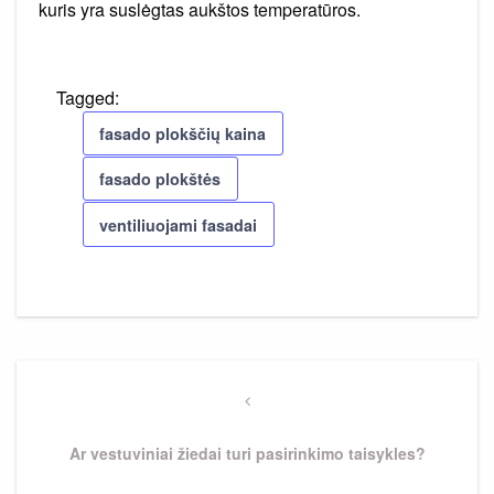
kuris yra suslėgtas aukštos temperatūros.
Tagged:
fasado plokščių kaina
fasado plokštės
ventiliuojami fasadai
Navigacija
tarp
Previous
Post
įrašų
Ar vestuviniai žiedai turi pasirinkimo taisykles?