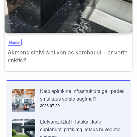
Namai
Akmens stalviršiai vonios kambariui – ar verta
rinktis?
Kaip aplinkinė infrastruktūra gali padėti
smulkaus verslo augimui?
2026-07-29
Lietvamzdžiai ir latakai: kaip
suplanuoti patikimą lietaus nuvedimo
sistemą