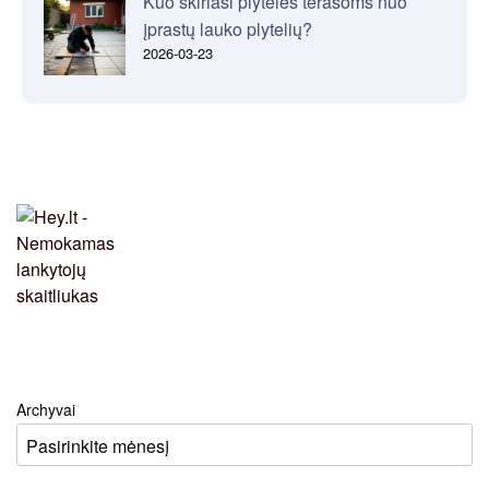
Kuo skiriasi plytelės terasoms nuo
įprastų lauko plytelių?
2026-03-23
Archyvai