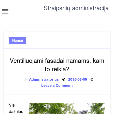
Skip
Straipsnių administracija
to
content
straipsniai ir tekstai įvairiomis temomis
Namai
Ventiliuojami fasadai namams, kam
to reikia?
Posted
By
Administratorius
2015-08-09
on
on
Leave a Comment
Ventiliuojami
fasadai
namams,
kam
to
Vis
reikia?
dažniau