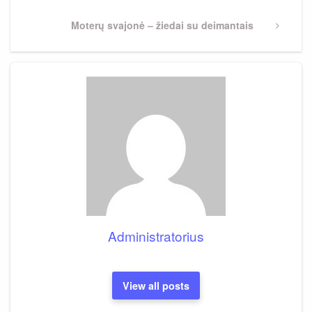
Next
Moterų svajonė – žiedai su deimantais
Post
Administratorius
View all posts