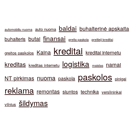
baldai
buhalterinė apskaita
auto nuoma
automobiliu nuoma
finansai
butai
buhalteris
greita paskola
greitieji kreditai
kreditai
Kaina
kreditai internetu
greitos paskolos
logistika
kreditas
namai
kreditas internetu
maistas
paskolos
nuoma
NT pirkimas
paskola
pinigai
reklama
remontas
siuntos
technika
verslininkai
šildymas
vilnius