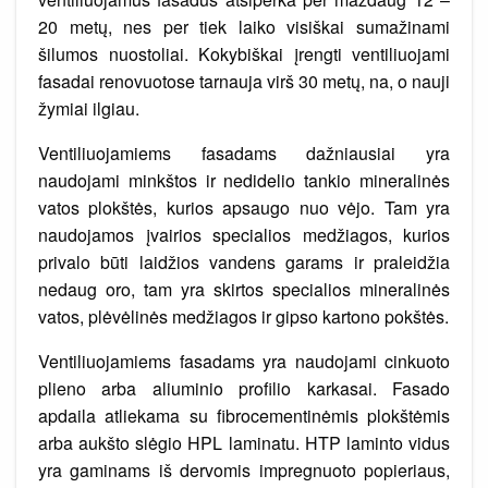
20 metų, nes per tiek laiko visiškai sumažinami
šilumos nuostoliai. Kokybiškai įrengti ventiliuojami
fasadai renovuotose tarnauja virš 30 metų, na, o nauji
žymiai ilgiau.
Ventiliuojamiems fasadams dažniausiai yra
naudojami minkštos ir nedidelio tankio mineralinės
vatos plokštės, kurios apsaugo nuo vėjo. Tam yra
naudojamos įvairios specialios medžiagos, kurios
privalo būti laidžios vandens garams ir praleidžia
nedaug oro, tam yra skirtos specialios mineralinės
vatos, plėvėlinės medžiagos ir gipso kartono pokštės.
Ventiliuojamiems fasadams yra naudojami cinkuoto
plieno arba aliuminio profilio karkasai. Fasado
apdaila atliekama su fibrocementinėmis plokštėmis
arba aukšto slėgio HPL laminatu. HTP laminto vidus
yra gaminams iš dervomis impregnuoto popieriaus,