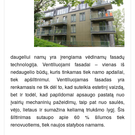
daugeliui namų yra įrengiama vėdinamų fasadų
technologija. Ventiliuojami fasadai – vienas iš
nedaugelio būdų, kuris tinkamas tiek namo apdailai,
tiek apšiltinimui. Ventiliuojamas fasadas yra
renkamasis ne tik dėl to, kad suteikia estetinį vaizdą,
bet ir todėl, kad papildomai apsaugo pastatą nuo
įvairių mechaninių pažeidimų, taip pat nuo saulės,
vėjo, lietaus ir sumažina keliamą triukšmo lygį. Šis
šiltinimas sutaupo apie 60 % šilumos tiek
renovuotiems, tiek naujos statybos namams.