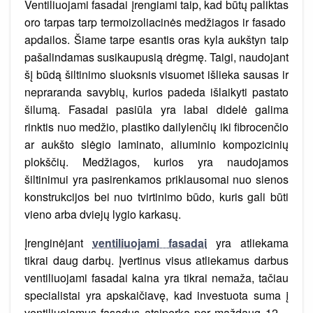
Ventiliuojami fasadai įrengiami taip, kad būtų paliktas
oro tarpas tarp termoizoliacinės medžiagos ir fasado
apdailos. Šiame tarpe esantis oras kyla aukštyn taip
pašalindamas susikaupusią drėgmę. Taigi, naudojant
šį būdą šiltinimo sluoksnis visuomet išlieka sausas ir
nepraranda savybių, kurios padeda išlaikyti pastato
šilumą. Fasadai pasiūla yra labai didelė galima
rinktis nuo medžio, plastiko dailylenčių iki fibrocenčio
ar aukšto slėgio laminato, aliuminio kompozicinių
plokščių. Medžiagos, kurios yra naudojamos
šiltinimui yra pasirenkamos priklausomai nuo sienos
konstrukcijos bei nuo tvirtinimo būdo, kuris gali būti
vieno arba dviejų lygio karkasų.
Įrenginėjant
ventiliuojami fasadai
yra atliekama
tikrai daug darbų. Įvertinus visus atliekamus darbus
ventiliuojami fasadai kaina yra tikrai nemaža, tačiau
specialistai yra apskaičiavę, kad investuota suma į
ventiliuojamus fasadus atsiperka per maždaug 12 –